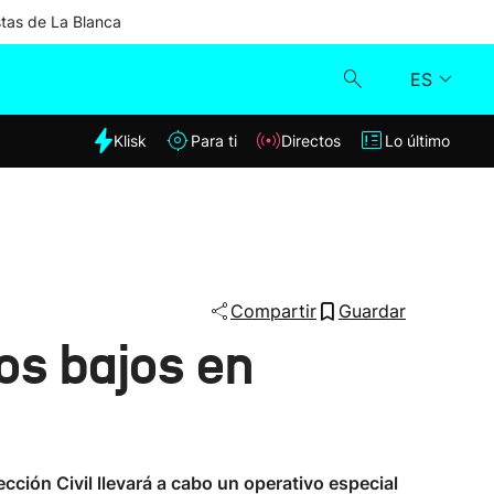
stas de La Blanca
ES
dia
Klisk
Para ti
Directos
Lo último
Klisk
Directos
Para ti
Compartir
Guardar
os bajos en
Lo último
cción Civil llevará a cabo un operativo especial