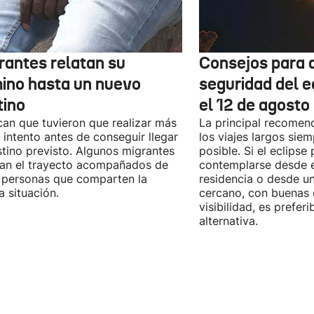
rantes relatan su
Consejos para d
ino hasta un nuevo
seguridad del e
tino
el 12 de agosto
can que tuvieron que realizar más
La principal recomend
 intento antes de conseguir llegar
los viajes largos sie
stino previsto. Algunos migrantes
posible. Si el eclipse
zan el trayecto acompañados de
contemplarse desde e
 personas que comparten la
residencia o desde u
 situación.
cercano, con buenas 
visibilidad, es prefer
alternativa.