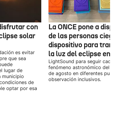
isfrutar con
La ONCE pone a disposició
clipse solar
de las personas ciegas un
dispositivo para transform
ación es evitar
la luz del eclipse en sonido
mpre que sea
LightSound para seguir cada fase del
 puede
fenómeno astronómico del próximo 1
l lugar de
de agosto en diferentes puntos de
n municipio
observación inclusivos.
condiciones de
ible optar por esa