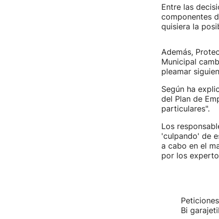
Entre las decis
componentes de
quisiera la pos
Además, Protecc
Municipal cambi
pleamar siguien
Según ha explic
del Plan de Emp
particulares".
Los responsable
'culpando' de e
a cabo en el m
por los experto
Peticione
Bi garajet