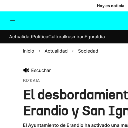
Hoy es noticia
Actualidad
Política
Cul
Actualidad
Política
Cultura
Ikusmiran
Eguraldia
Sociedad
Elecciones
Economía
Inicio
Actualidad
Sociedad
Internacional
Escuchar
BIZKAIA
El desbordamiento
Erandio y San Ig
El Ayuntamiento de Erandio ha activado una mesa 