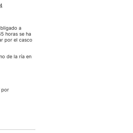
4
obligado a
:45 horas se ha
ar por el casco
o de la ría en
 por