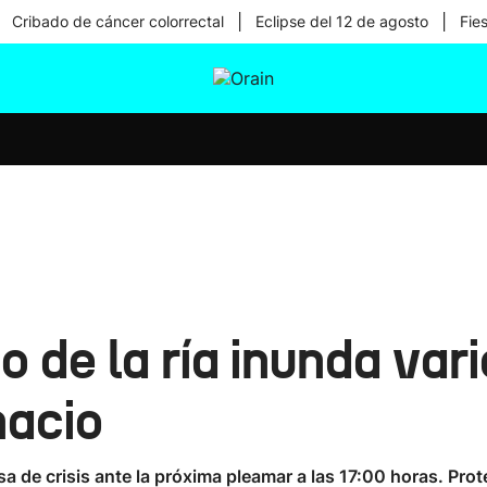
|
|
Cribado de cáncer colorrectal
Eclipse del 12 de agosto
Fie
tura
Ikusmiran
Egural
Salud
Tecnología
 de la ría inunda vari
nacio
de crisis ante la próxima pleamar a las 17:00 horas. Prote