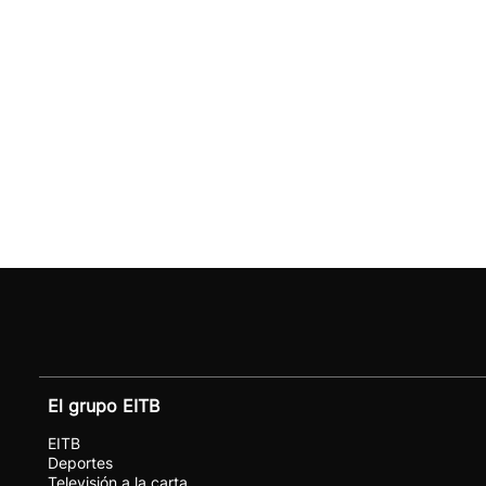
El grupo EITB
EITB
Deportes
Televisión a la carta