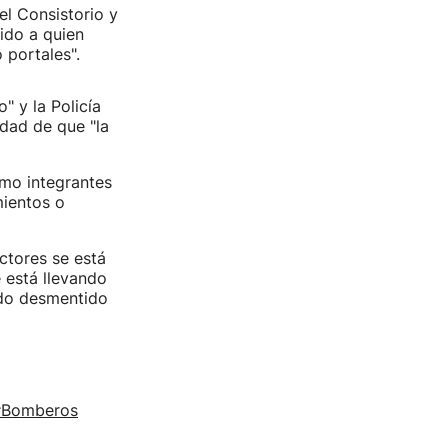
el Consistorio y
ido a quien
 portales".
" y la Policía
idad de que "la
omo integrantes
mientos o
ctores se está
 está llevando
ido desmentido
#Bomberos