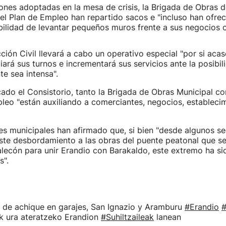
iones adoptadas en la mesa de crisis, la Brigada de Obras d
l Plan de Empleo han repartido sacos e "incluso han ofrec
ibilidad de levantar pequeños muros frente a sus negocios o
ión Civil llevará a cabo un operativo especial "por si acaso
ará sus turnos e incrementará sus servicios ante la posibil
te sea intensa".
ado el Consistorio, tanto la Brigada de Obras Municipal c
leo "están auxiliando a comerciantes, negocios, estableci
s municipales han afirmado que, si bien "desde algunos se
ste desbordamiento a las obras del puente peatonal que se
alecón para unir Erandio con Barakaldo, este extremo ha s
s".
s de achique en garajes, San Ignazio y Aramburu
#Erandio
ik ura ateratzeko Erandion
#Suhiltzaileak
lanean