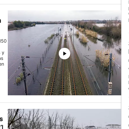
n
150
 y
as
en
s
11