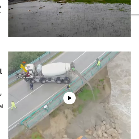
a
-
l
s
al