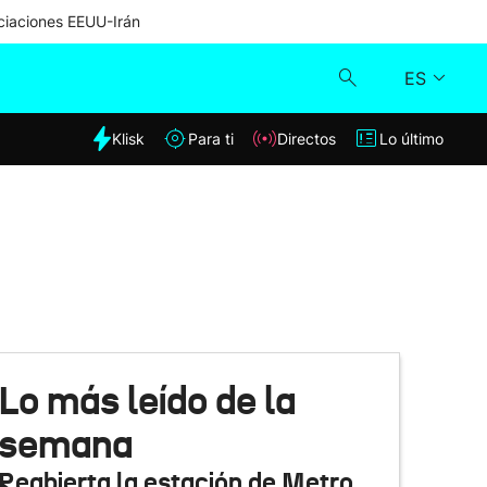
iaciones EEUU-Irán
ES
dia
Klisk
Para ti
Directos
Lo último
Klisk
Directos
Para ti
Lo último
Lo más leído de la
semana
Reabierta la estación de Metro