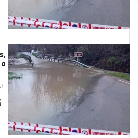
s,
 a
el
,
d