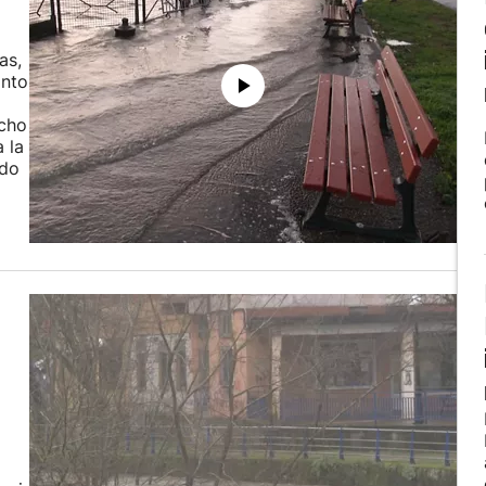
as,
anto
echo
 la
ado