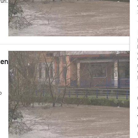
uri.
 en
o