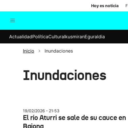
Hoy es noticia
F
Actualidad
Política
Cul
Actualidad
Política
Cultura
Ikusmiran
Eguraldia
Sociedad
Elecciones
Economía
Inicio
Inundaciones
Internacional
Inundaciones
19/02/2026 - 21:53
El río Aturri se sale de su cauce en
Baiona