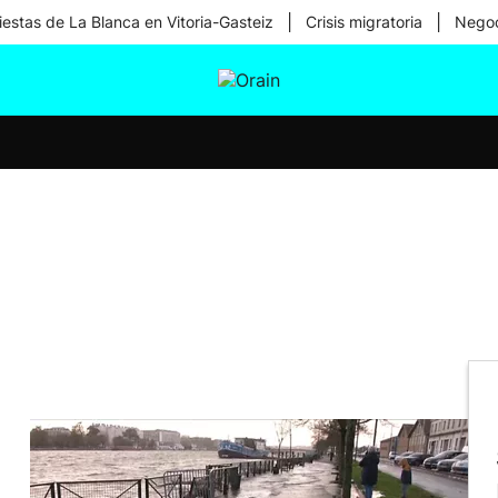
|
|
iestas de La Blanca en Vitoria-Gasteiz
Crisis migratoria
Negoc
tura
Ikusmiran
Egural
Salud
Tecnología