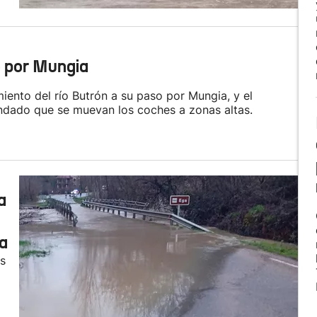
o por Mungia
iento del río Butrón a su paso por Mungia, y el
ndado que se muevan los coches a zonas altas.
a
a
as