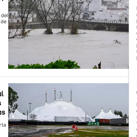
 del
 de
al
s
as
rta