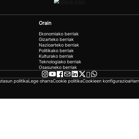
Orain
Ekonomiako berriak
Gizarteko berriak
Nazioarteko berriak
Politikako berriak
Kulturako berriak
Teknologiako berriak
Osasuneko berriak
utasun politika
Lege oharra
Cookie politika
Cookieen konfigurazioa
Har