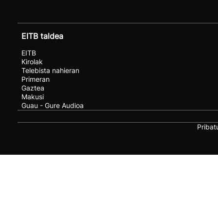
EITB taldea
EITB
Kirolak
Telebista nahieran
Primeran
Gaztea
Makusi
Guau - Gure Audioa
Pribat