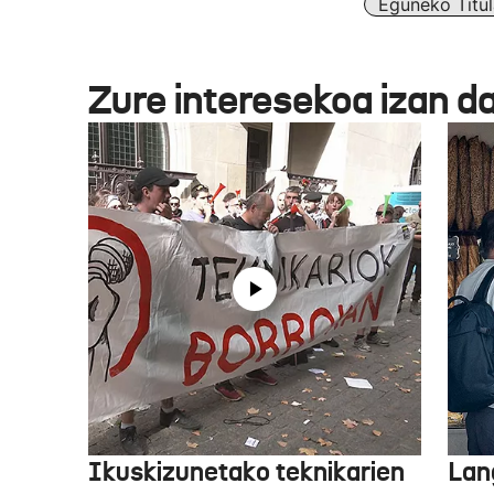
Eguneko Titul
Zure interesekoa izan d
Ikuskizunetako teknikarien
Lan