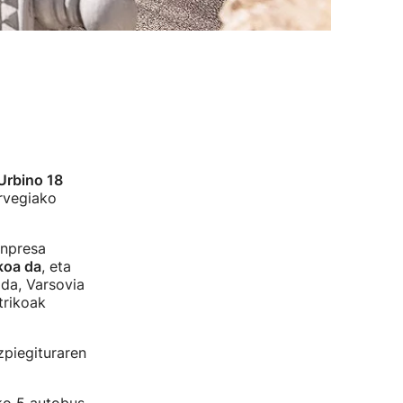
Urbino 18
rvegiako
enpresa
koa da
, eta
 da, Varsovia
trikoak
piegituraren