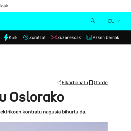
ioak
EU
dia
Klisk
Zuretzat
Zuzenekoak
Azken berriak
Klisk
Zuzenekoak
Zuretzat
Elkarbanatu
Gorde
tu Oslorako
Azken berriak
lektrikoen kontratu nagusia bihurtu da.