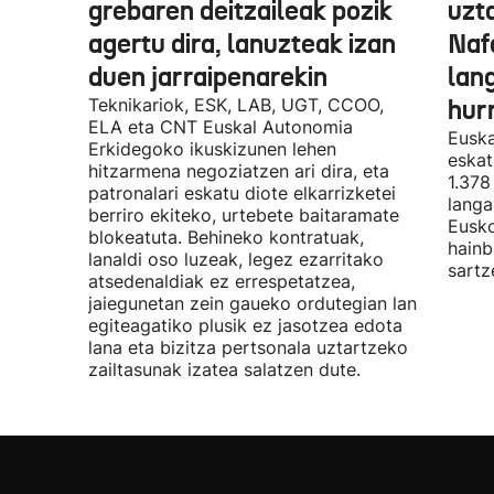
grebaren deitzaileak pozik
uzt
agertu dira, lanuzteak izan
Naf
duen jarraipenarekin
lan
Teknikariok, ESK, LAB, UGT, CCOO,
hur
ELA eta CNT Euskal Autonomia
Euska
Erkidegoko ikuskizunen lehen
eskat
hitzarmena negoziatzen ari dira, eta
1.378
patronalari eskatu diote elkarrizketei
langa
berriro ekiteko, urtebete baitaramate
Eusko
blokeatuta. Behineko kontratuak,
hainb
lanaldi oso luzeak, legez ezarritako
sartz
atsedenaldiak ez errespetatzea,
jaiegunetan zein gaueko ordutegian lan
egiteagatiko plusik ez jasotzea edota
lana eta bizitza pertsonala uztartzeko
zailtasunak izatea salatzen dute.