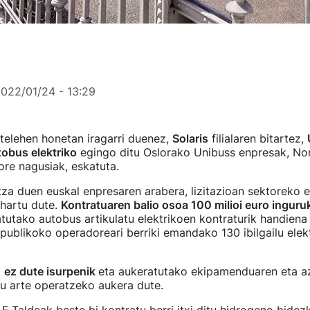
022/01/24 - 13:29
telehen honetan iragarri duenez,
Solaris
filialaren bitartez,
obus elektriko
egingo ditu Oslorako Unibuss enpresak, No
re nagusiak, eskatuta.
za duen euskal enpresaren arabera, lizitazioan sektoreko 
 hartu dute.
Kontratuaren balio osoa 100 milioi euro inguru
tutako autobus artikulatu elektrikoen kontraturik handiena
ublikoko operadoreari berriki emandako 130 ibilgailu elek
k
ez dute isurpenik
eta aukeratutako ekipamenduaren eta az
u arte operatzeko aukera dute.