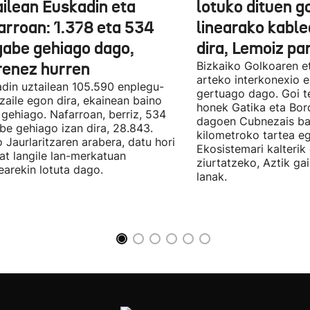
ailean Euskadin eta
lotuko dituen g
arroan: 1.378 eta 534
linearako kable
gabe gehiago dago,
dira, Lemoiz pa
renez hurren
Bizkaiko Golkoaren e
arteko interkonexio e
din uztailean 105.590 enplegu-
gertuago dago. Goi te
zaile egon dira, ekainean baino
honek Gatika eta Bord
 gehiago. Nafarroan, berriz, 534
dagoen Cubnezais ba
be gehiago izan dira, 28.843.
kilometroko tartea eg
 Jaurlaritzaren arabera, datu hori
Ekosistemari kalterik
at langile lan-merkatuan
ziurtatzeko, Aztik ga
earekin lotuta dago.
lanak.