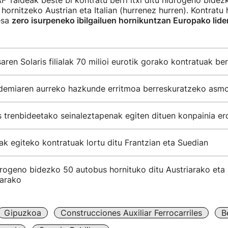
F Taldeak beste bi kontratu berri itxi ditu hidrogeno bide
 hornitzeko Austrian eta Italian (hurrenez hurren). Kontratu 
esa
zero isurpeneko ibilgailuen hornikuntzan Europako lide
ren Solaris filialak 70 milioi eurotik gorako kontratuak be
emiaren aurreko hazkunde erritmoa berreskuratzeko asm
 trenbideetako seinaleztapenak egiten dituen konpainia er
k egiteko kontratuak lortu ditu Frantzian eta Suedian
rogeno bidezko 50 autobus hornituko ditu Austriarako eta
arako
Gipuzkoa
Construcciones Auxiliar Ferrocarriles
B