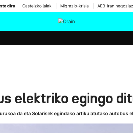
|
|
ste dira
Gasteizko jaiak
Migrazio-krisia
AEB-Iran negoziaz
tura
Ikusmiran
Egural
Osasuna
Teknologia
 elektriko egingo di
gurukoa da eta Solarisek egindako artikulatutako autobus e