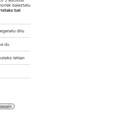
zko 5 autobus
horiek baieztatu
rretako bat
reganatu ditu
oa du
osteko lehian
easain