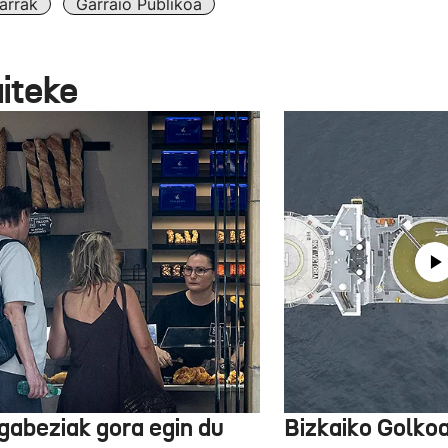
arrak
Garraio Publikoa
aiteke
gabeziak gora egin du
Bizkaiko Golkoa