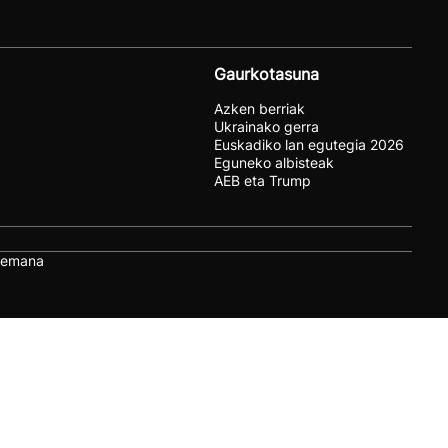
Gaurkotasuna
Azken berriak
Ukrainako gerra
Euskadiko lan egutegia 2026
Eguneko albisteak
AEB eta Trump
remana