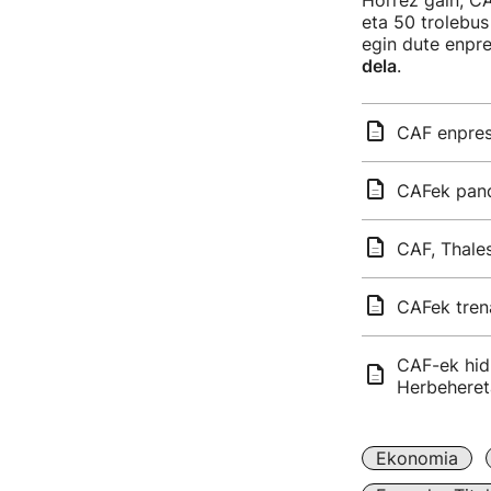
Horrez gain, CA
eta 50 trolebus
egin dute enpr
dela
.
CAF enpresa
CAFek pand
CAF, Thales
CAFek trena
CAF-ek hid
Herbeheret
Ekonomia