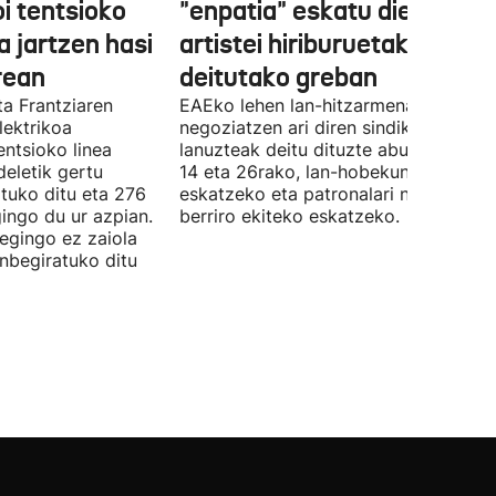
oi tentsioko
"enpatia" eskatu diete
a jartzen hasi
artistei hiriburuetako jaiet
rean
deitutako greban
ta Frantziaren
EAEko lehen lan-hitzarmena
lektrikoa
negoziatzen ari diren sindikatuek
ntsioko linea
lanuzteak deitu dituzte abuztuaren 5,
eletik gertu
14 eta 26rako, lan-hobekuntzak
tuko ditu eta 276
eskatzeko eta patronalari negoziazio
ingo du ur azpian.
berriro ekiteko eskatzeko.
 egingo ez zaiola
inbegiratuko ditu