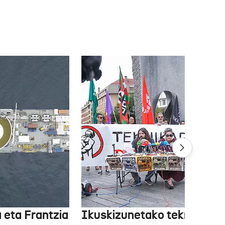
 eta Frantzia
Ikuskizunetako teknikariek