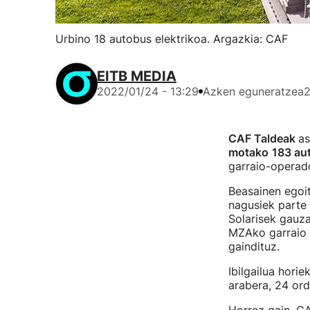
Urbino 18 autobus elektrikoa. Argazkia: CAF
EITB MEDIA
2022/01/24 - 13:29
Azken eguneratzea
2
CAF Taldeak
as
motako
183 aut
garraio-operado
Beasainen egoit
nagusiek parte
Solarisek gauza
MZAko garraio p
gaindituz.
Ibilgailua horie
arabera, 24 ord