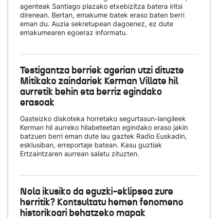
agenteak Santiago plazako etxebizitza batera iritsi
direnean. Bertan, emakume batek eraso baten berri
eman du. Auzia sekretupean dagoenez, ez dute
emakumearen egoeraz informatu.
Testigantza berriek agerian utzi dituzte
Mitikako zaindariek Kerman Villate hil
aurretik behin eta berriz egindako
erasoak
Gasteizko diskoteka horretako segurtasun-langileek
Kerman hil aurreko hilabeteetan egindako eraso jakin
batzuen berri eman dute lau gaztek Radio Euskadin,
esklusiban, erreportaje batean. Kasu guztiak
Ertzaintzaren aurrean salatu zituzten.
Nola ikusiko da eguzki-eklipsea zure
herritik? Kontsultatu hemen fenomeno
historikoari behatzeko mapak