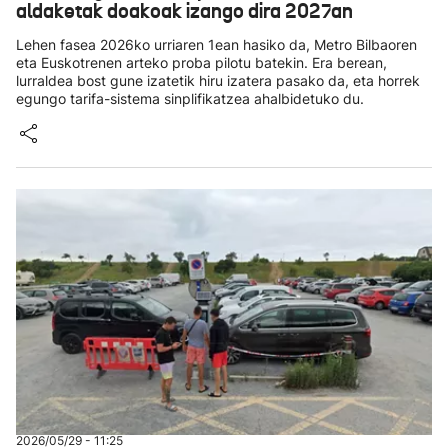
aldaketak doakoak izango dira 2027an
Lehen fasea 2026ko urriaren 1ean hasiko da, Metro Bilbaoren
eta Euskotrenen arteko proba pilotu batekin. Era berean,
lurraldea bost gune izatetik hiru izatera pasako da, eta horrek
egungo tarifa-sistema sinplifikatzea ahalbidetuko du.
2026/05/29 - 11:25