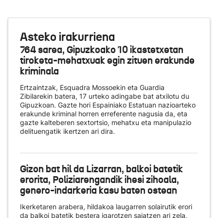
Asteko irakurriena
764 sarea, Gipuzkoako 10 ikastetxetan
tiroketa-mehatxuak egin zituen erakunde
kriminala
Ertzaintzak, Esquadra Mossoekin eta Guardia
Zibilarekin batera, 17 urteko adingabe bat atxilotu du
Gipuzkoan. Gazte hori Espainiako Estatuan nazioarteko
erakunde kriminal horren erreferente nagusia da, eta
gazte kalteberen sextortsio, mehatxu eta manipulazio
delituengatik ikertzen ari dira.
Gizon bat hil da Lizarran, balkoi batetik
erorita, Poliziarengandik ihesi zihoala,
genero-indarkeria kasu baten ostean
Ikerketaren arabera, hildakoa laugarren solairutik erori
da balkoi batetik bestera igarotzen saiatzen ari zela,