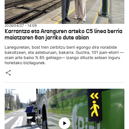
2026/04/27 - 14:09
Karrantza eta Aranguren arteko C5 linea berria
maiatzaren 6an jarriko dute abian
Lanegunetan, bost tren zerbitzu berri egongo dira norabide
bakoitzean, eta asteburuan, bakarra. Guztira, 101 joan-etorri —
orain arte baino % 85 gehiago— izango dituzte astean inguru
horietako bizilagunek.