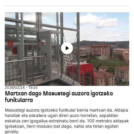
2026/02/24 - 19:25
Martxan dago Masustegi auzora igotzeko
funikularra
Masustegi auzora igotzeko funikular berria martxan da. Aldapa
handiak eta eskailera ugari diren auzo horretan, aspaldian
eskatua zen igogailua estreinatu berri da. 100 metroko aldapak
igotakoan, herri moduko bat dago, nahiz eta hirian egoten
jarraitu.