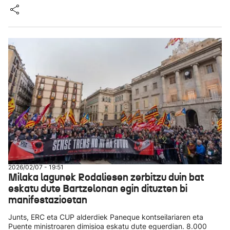
2026/02/07 - 19:51
Milaka lagunek Rodaliesen zerbitzu duin bat
eskatu dute Bartzelonan egin dituzten bi
manifestazioetan
Junts, ERC eta CUP alderdiek Paneque kontseilariaren eta
Puente ministroaren dimisioa eskatu dute eguerdian. 8.000