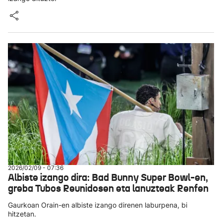
2026/02/09 - 07:36
Albiste izango dira: Bad Bunny Super Bowl-en,
greba Tubos Reunidosen eta lanuzteak Renfen
Gaurkoan Orain-en albiste izango direnen laburpena, bi
hitzetan.