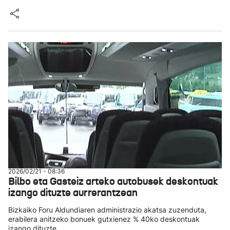
2026/02/21 - 08:36
Bilbo eta Gasteiz arteko autobusek deskontuak
izango dituzte aurrerantzean
Bizkaiko Foru Aldundiaren administrazio akatsa zuzenduta,
erabilera anitzeko bonuek gutxienez % 40ko deskontuak
izango dituzte.