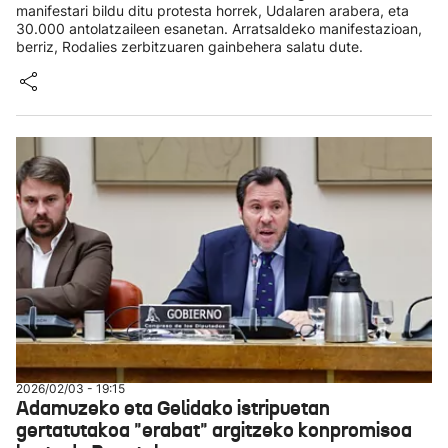
manifestari bildu ditu protesta horrek, Udalaren arabera, eta
30.000 antolatzaileen esanetan. Arratsaldeko manifestazioan,
berriz, Rodalies zerbitzuaren gainbehera salatu dute.
2026/02/03 - 19:15
Adamuzeko eta Gelidako istripuetan
gertatutakoa "erabat" argitzeko konpromisoa