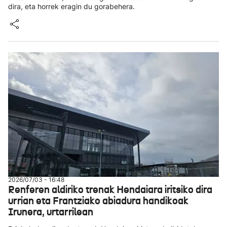
dira, eta horrek eragin du gorabehera.
2026/07/03 - 16:48
Renferen aldiriko trenak Hendaiara iritsiko dira
urrian eta Frantziako abiadura handikoak
Irunera, urtarrilean