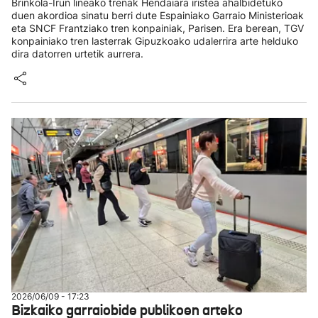
Brinkola-Irun lineako trenak Hendaiara iristea ahalbidetuko
duen akordioa sinatu berri dute Espainiako Garraio Ministerioak
eta SNCF Frantziako tren konpainiak, Parisen. Era berean, TGV
konpainiako tren lasterrak Gipuzkoako udalerrira arte helduko
dira datorren urtetik aurrera.
2026/06/09 - 17:23
Bizkaiko garraiobide publikoen arteko