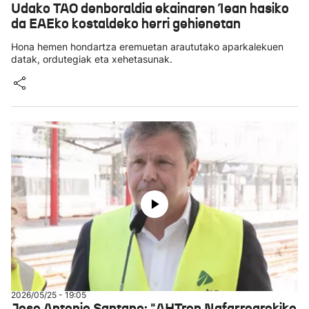
Udako TAO denboraldia ekainaren 1ean hasiko
da EAEko kostaldeko herri gehienetan
Hona hemen hondartza eremuetan araututako aparkalekuen
datak, ordutegiak eta xehetasunak.
2026/05/25 - 19:05
Jose Antonio Santano: "AHTren Nafarroarekiko