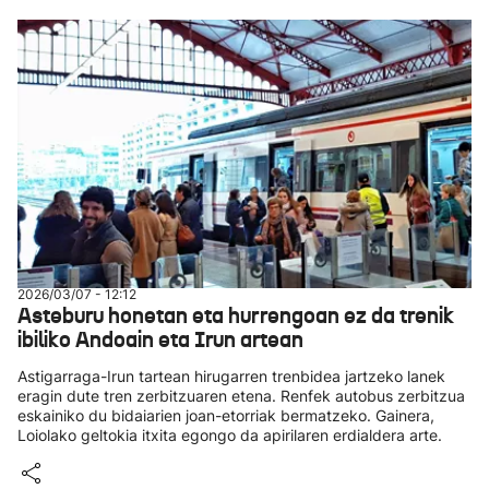
2026/03/07 - 12:12
Asteburu honetan eta hurrengoan ez da trenik
ibiliko Andoain eta Irun artean
Astigarraga-Irun tartean hirugarren trenbidea jartzeko lanek
eragin dute tren zerbitzuaren etena. Renfek autobus zerbitzua
eskainiko du bidaiarien joan-etorriak bermatzeko. Gainera,
Loiolako geltokia itxita egongo da apirilaren erdialdera arte.