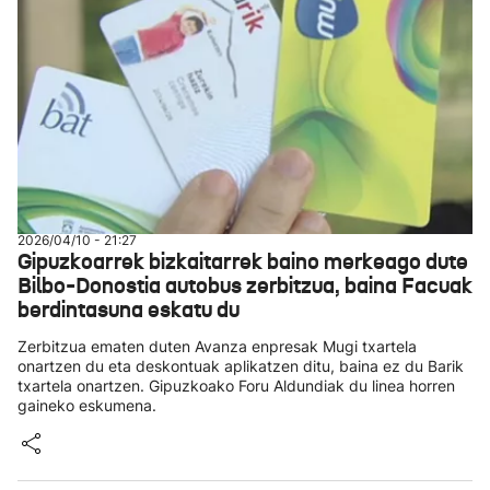
2026/04/10 - 21:27
Gipuzkoarrek bizkaitarrek baino merkeago dute
Bilbo-Donostia autobus zerbitzua, baina Facuak
berdintasuna eskatu du
Zerbitzua ematen duten Avanza enpresak Mugi txartela
onartzen du eta deskontuak aplikatzen ditu, baina ez du Barik
txartela onartzen. Gipuzkoako Foru Aldundiak du linea horren
gaineko eskumena.