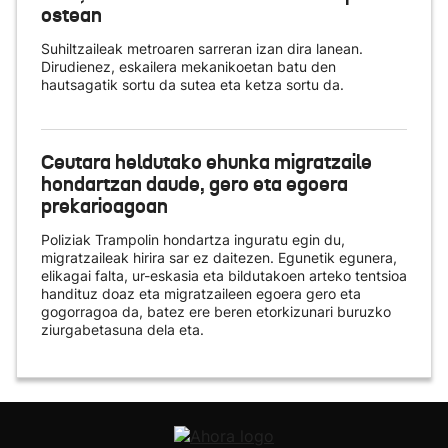
ostean
Suhiltzaileak metroaren sarreran izan dira lanean.
Dirudienez, eskailera mekanikoetan batu den
hautsagatik sortu da sutea eta ketza sortu da.
Ceutara heldutako ehunka migratzaile
hondartzan daude, gero eta egoera
prekarioagoan
Poliziak Trampolin hondartza inguratu egin du,
migratzaileak hirira sar ez daitezen. Egunetik egunera,
elikagai falta, ur-eskasia eta bildutakoen arteko tentsioa
handituz doaz eta migratzaileen egoera gero eta
gogorragoa da, batez ere beren etorkizunari buruzko
ziurgabetasuna dela eta.