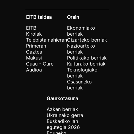
EITB taldea
Orain
EITB
Ekonomiako
Kirolak
berriak
Telebista nahieran
Gizarteko berriak
Primeran
Nazioarteko
Gaztea
berriak
Makusi
Politikako berriak
Guau - Gure
Kulturako berriak
Audioa
Teknologiako
berriak
Osasuneko
berriak
Gaurkotasuna
Azken berriak
Ukrainako gerra
Euskadiko lan
egutegia 2026
Eguneko