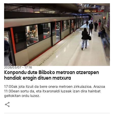
2026/03/07 - 17:16
Konpondu dute Bilboko metroan atzerapen
handiak eragin dituen matxura
17:00ak jota itzuli da bere onera metroen zirkulazioa. Arazoa
11:30ean sortu da, eta itxaronaldi luzeak izan dira hainbat
geltokitan ordu luzez.