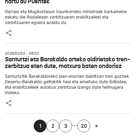
hartu du Puentek
Garraio eta Mugikortasun Iraunkorreko ministroak barkamena
eskatu die Rodaliesen zerbitzuaren erabiltzaileei eta
zerbitzuaren egoera azaldu du.
2026/02/02 - 08:53
Santurtzi eta Barakaldo arteko aldirietako tren-
zerbitzua eten dute, matxura baten ondorioz
Santurtzitik Barakaldorako joan-etorrian dabiltzan tren guztiek
Desertu-Barakaldo geltokitik hasi eta amaituko dute ibilbidea,
eta erabiltzaileek autobus zerbitzua izango dute helmugara
iristeko.
...
»
1
2
3
20