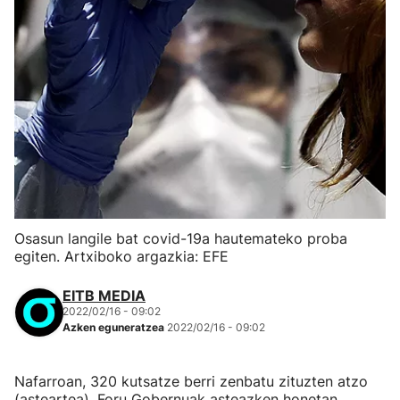
Osasun langile bat covid-19a hautemateko proba
egiten. Artxiboko argazkia: EFE
EITB MEDIA
2022/02/16 - 09:02
Azken eguneratzea
2022/02/16 - 09:02
Nafarroan, 320 kutsatze berri zenbatu zituzten atzo
(asteartea), Foru Gobernuak asteazken honetan