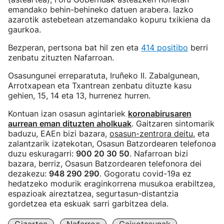
emandako behin-behineko datuen arabera. Iazko
azarotik astebetean atzemandako kopuru txikiena da
gaurkoa.
Bezperan, pertsona bat hil zen eta
414 positibo
berri
zenbatu zituzten Nafarroan.
Osasungunei erreparatuta, Iruñeko II. Zabalgunean,
Arrotxapean eta Txantrean zenbatu dituzte kasu
gehien, 15, 14 eta 13, hurrenez hurren.
Kontuan izan osasun agintariek
koronabirusaren
aurrean eman dituzten aholkuak
. Gaitzaren sintomarik
baduzu, EAEn bizi bazara,
osasun-zentrora deitu
, eta
zalantzarik izatekotan, Osasun Batzordearen telefonoa
duzu eskuragarri:
900 20 30 50
. Nafarroan bizi
bazara, berriz, Osasun Batzordearen telefonora dei
dezakezu:
948 290 290
. Gogoratu covid-19a ez
hedatzeko modurik eraginkorrena musukoa erabiltzea,
espazioak aireztatzea, segurtasun-distantzia
gordetzea eta eskuak sarri garbitzea dela.