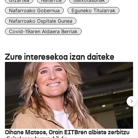
Gizartea
Nafarroa
Gaixotasunak
Nafarroako Gobernua
Eguneko Titularrak
Nafarroako Ospitale Gunea
Covid-19aren Aldaera Berriak
Zure interesekoa izan daiteke
Oihane Mateos, Orain EITBren albiste zerbitzu