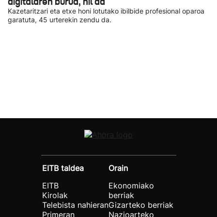
digitalaren burua, hil da
Kazetaritzari eta etxe honi lotutako ibilbide profesional oparoa
garatuta, 45 urterekin zendu da.
EITB taldea
Orain
EITB
Ekonomiako
Kirolak
berriak
Telebista nahieran
Gizarteko berriak
Primeran
Nazioarteko