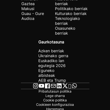
Gaztea
berriak
Makusi
Politikako berriak
Guau - Gure
Kulturako berriak
Audioa
Teknologiako
berriak
Osasuneko
berriak
Gaurkotasuna
Azken berriak
Ukrainako gerra
Euskadiko lan
egutegia 2026
Eguneko
albisteak
AEB eta Trump
Pribatutasun politika
Lege oharra
Cookie politika
Cookieen konfigurazioa
Harremana