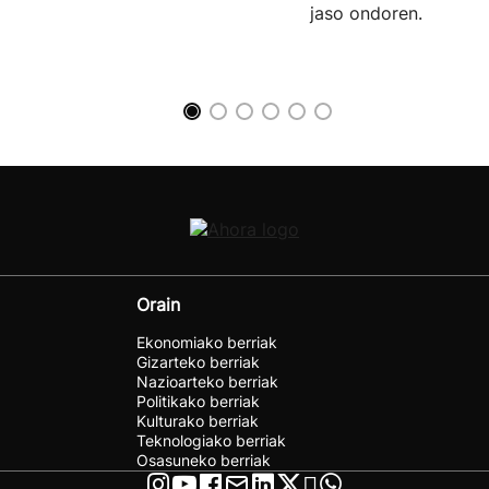
jaso ondoren.
Orain
Ekonomiako berriak
Gizarteko berriak
Nazioarteko berriak
Politikako berriak
Kulturako berriak
Teknologiako berriak
Osasuneko berriak