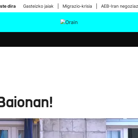
|
|
ste dira
Gasteizko jaiak
Migrazio-krisia
AEB-Iran negoziaz
tura
Ikusmiran
Egural
Osasuna
Teknologia
Baionan!