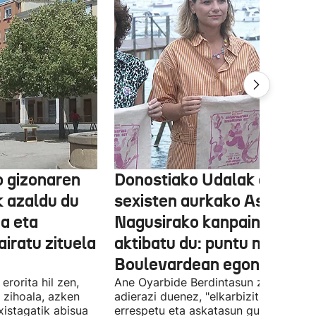
o gizonaren
Donostiako Udalak eraso
k azaldu du
sexisten aurkako Aste
oa eta
Nagusirako kanpaina
airatu zituela
aktibatu du: puntu morea
Boulevardean egongo da
erorita hil zen,
Ane Oyarbide Berdintasun zinegotzia
i zihoala, azken
adierazi duenez, "elkarbizitza,
xistagatik abisua
errespetu eta askatasun gunea izan