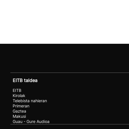
EITB taldea
EITB
Kirolak
Telebista nahieran
Primeran
Gaztea
Makusi
Guau - Gure Audioa