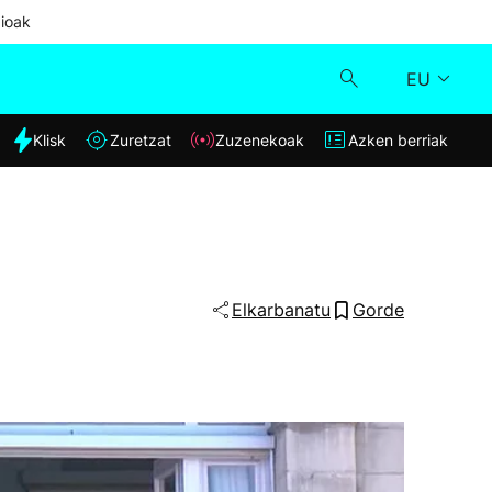
ioak
EU
dia
Klisk
Zuretzat
Zuzenekoak
Azken berriak
Klisk
Zuzenekoak
Zuretzat
Elkarbanatu
Gorde
Azken berriak