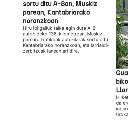
sortu ditu A-8an, Muskiz
parean, Kantabriarako
noranzkoan
Hiru ibilgailuk talka egin dute A-8
autobideko 136. kilometroan, Muskiz
parean. Trafikoak auto-ilarak sortu ditu
Kantabriarako noranzkoan, eta larrialdi-
zerbitzuak lanean ari dira.
Guar
biko
Lla
Hilke
da er
ingur
tirok