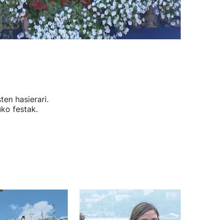
en hasierari.
uko festak.