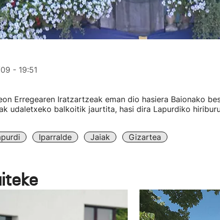
09 - 19:51
eon Erregearen Iratzartzeak eman dio hasiera Baionako best
zak udaletxeko balkoitik jaurtita, hasi dira Lapurdiko hiribur
purdi
Iparralde
Jaiak
Gizartea
aiteke