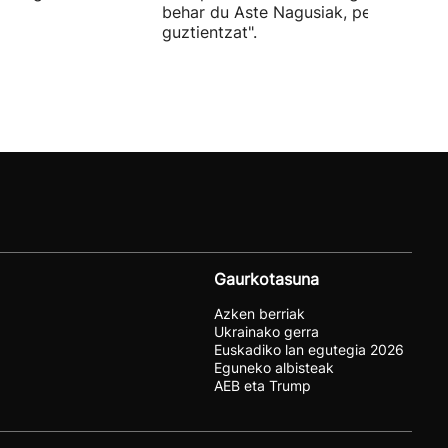
behar du Aste Nagusiak, pertsona
guztientzat".
Gaurkotasuna
Azken berriak
Ukrainako gerra
Euskadiko lan egutegia 2026
Eguneko albisteak
AEB eta Trump