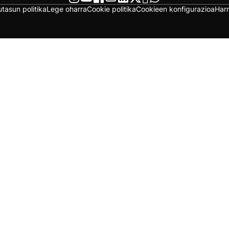
utasun politika
Lege oharra
Cookie politika
Cookieen konfigurazioa
Har