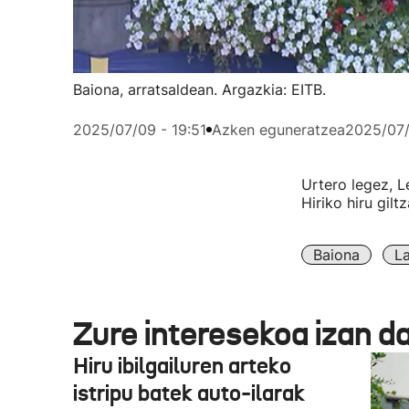
Baiona, arratsaldean. Argazkia: EITB.
2025/07/09 - 19:51
Azken eguneratzea
2025/07/
Urtero legez, L
Hiriko hiru gilt
Baiona
La
Zure interesekoa izan d
Hiru ibilgailuren arteko
istripu batek auto-ilarak