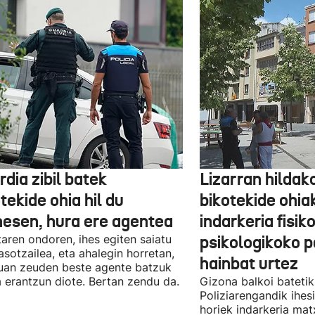
dia zibil batek
Lizarran hildak
tekide ohia hil du
bikotekide ohia
nesen, hura ere agentea
indarkeria fisik
taren ondoren, ihes egiten saiatu
psikologikoko p
asotzailea, eta ahalegin horretan,
hainbat urtez
uan zeuden beste agente batzuk
a erantzun diote. Bertan zendu da.
Gizona balkoi batetik 
Poliziarengandik ihes
horiek indarkeria mat