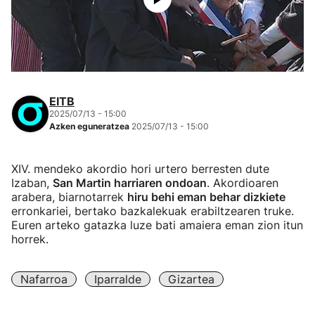
EITB
2025/07/13 - 15:00
Azken eguneratzea
2025/07/13 - 15:00
XIV. mendeko akordio hori urtero berresten dute
Izaban,
San Martin harriaren ondoan
. Akordioaren
arabera, biarnotarrek
hiru behi eman behar dizkiete
erronkariei, bertako bazkalekuak erabiltzearen truke.
Euren arteko gatazka luze bati amaiera eman zion itun
horrek.
Nafarroa
Iparralde
Gizartea