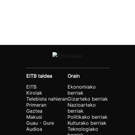
EITB taldea
Orain
EITB
Ekonomiako
Kirolak
berriak
Telebista nahieran
Gizarteko berriak
Primeran
Nazioarteko
Gaztea
berriak
Makusi
Politikako berriak
Guau - Gure
Kulturako berriak
Audioa
Teknologiako