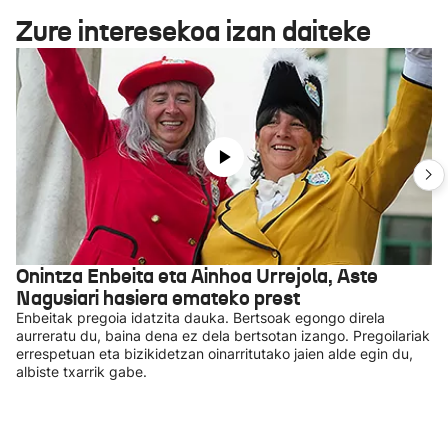
Zure interesekoa izan daiteke
Onintza Enbeita eta Ainhoa Urrejola, Aste
Nagusiari hasiera emateko prest
Enbeitak pregoia idatzita dauka. Bertsoak egongo direla
aurreratu du, baina dena ez dela bertsotan izango. Pregoilariak
errespetuan eta bizikidetzan oinarritutako jaien alde egin du,
albiste txarrik gabe.