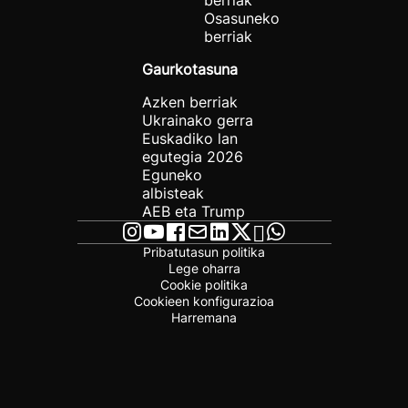
berriak
Osasuneko
berriak
Gaurkotasuna
Azken berriak
Ukrainako gerra
Euskadiko lan
egutegia 2026
Eguneko
albisteak
AEB eta Trump
Pribatutasun politika
Lege oharra
Cookie politika
Cookieen konfigurazioa
Harremana