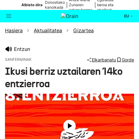
Donostiako
|
|
Albiste dira
Zuriaren
beroa eta
kanoikada
azken txanpa
ekaitzak
EU
Hasiera
Aktualitatea
Gizartea
Aktualitatea
Bilatzailea
Politika
Entzun
SANFERMINAK
Elkarbanatu
Gorde
Kultura
Ikusi berriz uztailaren 14ko
entzierroa
Ikusmiran
Eguraldia