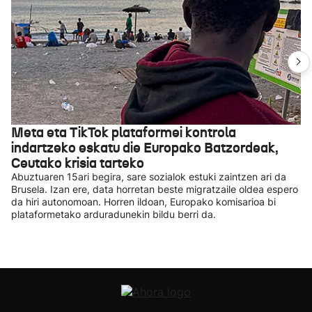
Meta eta TikTok plataformei kontrola
indartzeko eskatu die Europako Batzordeak,
Ceutako krisia tarteko
Abuztuaren 15ari begira, sare sozialok estuki zaintzen ari da
Brusela. Izan ere, data horretan beste migratzaile oldea espero
da hiri autonomoan. Horren ildoan, Europako komisarioa bi
plataformetako arduradunekin bildu berri da.