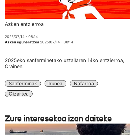
Azken entzierroa
2025/07/14 - 08:14
Azken eguneratzea
2025/07/14 - 08:14
2025eko sanferminetako uztailaren 14ko entzierroa,
Orainen.
Sanferminak
Iruñea
Nafarroa
Gizartea
Zure interesekoa izan daiteke