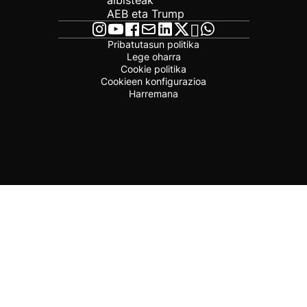
albisteak
AEB eta Trump
Pribatutasun politika
Lege oharra
Cookie politika
Cookieen konfigurazioa
Harremana