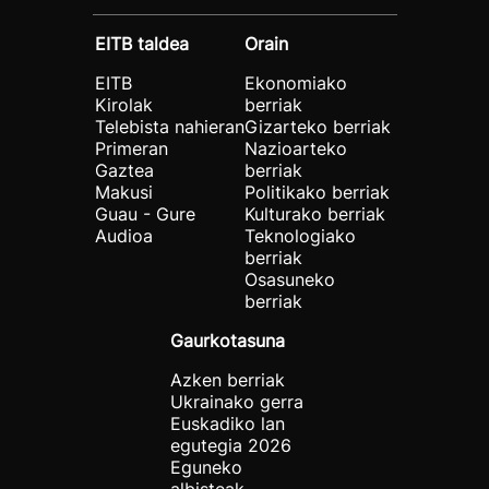
EITB taldea
Orain
EITB
Ekonomiako
Kirolak
berriak
Telebista nahieran
Gizarteko berriak
Primeran
Nazioarteko
Gaztea
berriak
Makusi
Politikako berriak
Guau - Gure
Kulturako berriak
Audioa
Teknologiako
berriak
Osasuneko
berriak
Gaurkotasuna
Azken berriak
Ukrainako gerra
Euskadiko lan
egutegia 2026
Eguneko