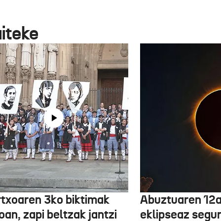
aiteke
txoaren 3ko biktimak
Abuztuaren 12a
an, zapi beltzak jantzi
eklipseaz segu