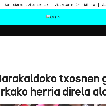
|
|
Koloneko minbizi baheketak
Abuztuaren 12ko eklipsea
Ga
tura
Ikusmiran
Egural
Osasuna
Teknologia
Barakaldoko txosnen 
rkako herria direla al