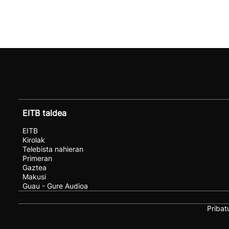
EITB taldea
EITB
Kirolak
Telebista nahieran
Primeran
Gaztea
Makusi
Guau - Gure Audioa
Pribat