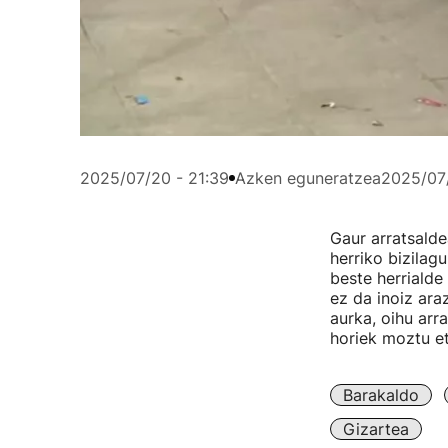
2025/07/20 - 21:39
Azken eguneratzea
2025/07/
Gaur arratsalde
herriko bizilag
beste herrialde
ez da inoiz ara
aurka, oihu arr
horiek moztu et
Barakaldo
Gizartea