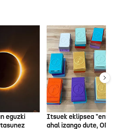
n eguzki
Itsuek eklipsea "entzun"
rtasunez
ahal izango dute, ONCEk