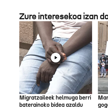
Zure interesekoa izan d
Migratzaileek helmuga berri
Mar
baterainoko bidea azaldu
gogo