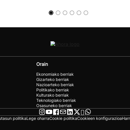
Orain
Ekonomiako berriak
Gizarteko berriak
Nazioarteko berriak
Politikako berriak
Kulturako berriak
Teknologiako berriak
Osasuneko berriak
utasun politika
Lege oharra
Cookie politika
Cookieen konfigurazioa
Har