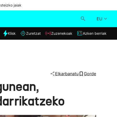
steizko jaiak
EU
dia
Klisk
Zuretzat
Zuzenekoak
Azken berriak
Klisk
Zuzenekoak
Zuretzat
Elkarbanatu
Gorde
gunean,
Azken berriak
darrikatzeko