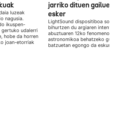
lkuak
jarriko dituen gailue batzue
daia luzeak
esker
o nagusia.
LightSound dispositiboa soinu
edo ikuspen-
bihurtzen du argiaren intentsitatea, e
 gertuko udalerri
abuztuaren 12ko fenomeno
e, hobe da horren
astronomikoa behatzeko gune
ko joan-etorriak
batzuetan egongo da eskuragarri.