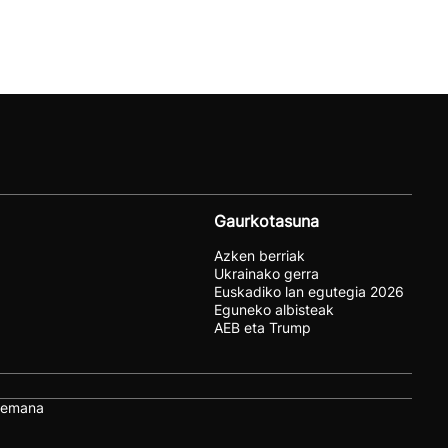
Gaurkotasuna
Azken berriak
Ukrainako gerra
Euskadiko lan egutegia 2026
Eguneko albisteak
AEB eta Trump
remana