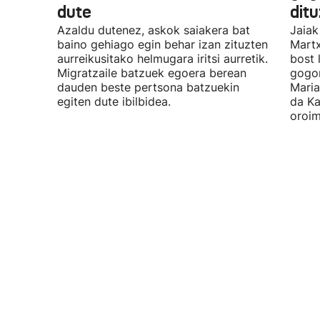
dute
dit
Azaldu dutenez, askok saiakera bat
Jaiak
baino gehiago egin behar izan zituzten
Martx
aurreikusitako helmugara iritsi aurretik.
bost 
Migratzaile batzuek egoera berean
gogor
dauden beste pertsona batzuekin
Maria
egiten dute ibilbidea.
da Ka
oroim