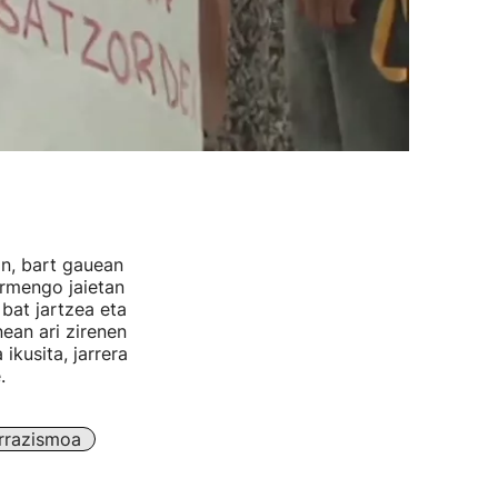
an, bart gauean
armengo jaietan
 bat jartzea eta
ean ari zirenen
ikusita, jarrera
e.
rrazismoa