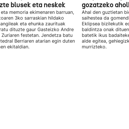
uzte blusek eta neskek
gozatzeko aho
 eta memoria ekimenaren barruan,
Ahal den guztietan bi
oaren 3ko sarraskian hildako
saihestea da gomendi
langileak eta ehunka zaurituak
Eklipsea bizilekutik 
atu dituzte gaur Gasteizko Andre
baldintza onak dituen
 Zuriaren festetan. Jendetza batu
batetik ikus badaitek
tedral Berriaren atarian egin duten
alde egitea, gehiegiz
en ekitaldian.
murrizteko.