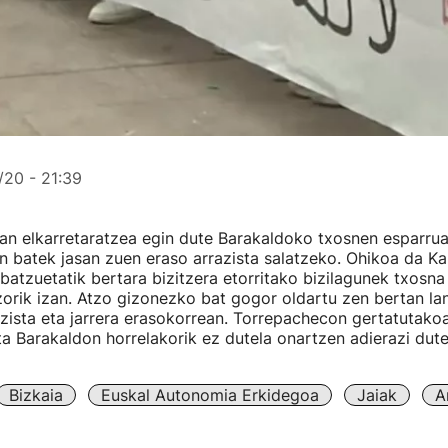
20 - 21:39
an elkarretaratzea egin dute Barakaldoko txosnen esparru
un batek jasan zuen eraso arrazista salatzeko. Ohikoa da K
 batzuetatik bertara bizitzera etorritako bizilagunek txosna
zorik izan. Atzo gizonezko bat gogor oldartu zen bertan lan
azista eta jarrera erasokorrean. Torrepachecon gertatutakoa 
a Barakaldon horrelakorik ez dutela onartzen adierazi dut
Bizkaia
Euskal Autonomia Erkidegoa
Jaiak
A