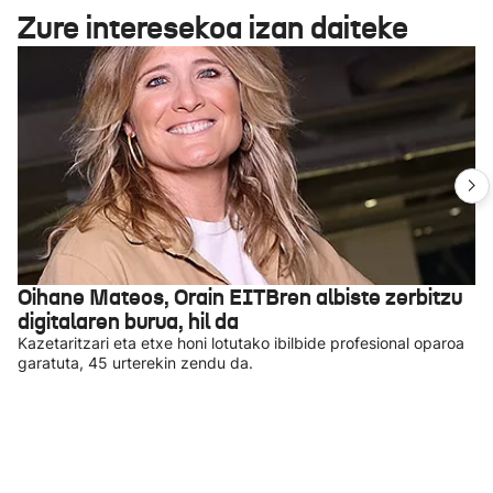
Zure interesekoa izan daiteke
Oihane Mateos, Orain EITBren albiste zerbitzu
digitalaren burua, hil da
Kazetaritzari eta etxe honi lotutako ibilbide profesional oparoa
garatuta, 45 urterekin zendu da.