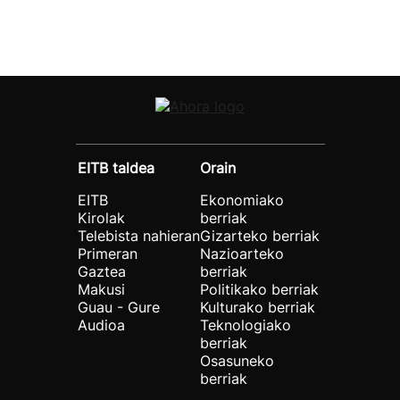
EITB taldea
Orain
EITB
Ekonomiako
Kirolak
berriak
Telebista nahieran
Gizarteko berriak
Primeran
Nazioarteko
Gaztea
berriak
Makusi
Politikako berriak
Guau - Gure
Kulturako berriak
Audioa
Teknologiako
berriak
Osasuneko
berriak