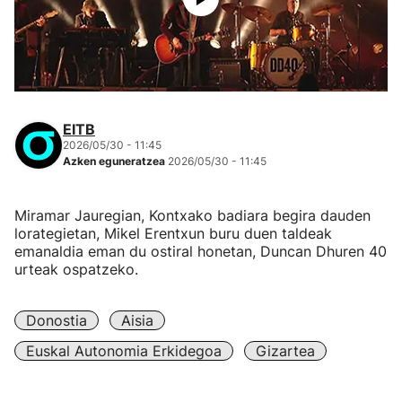
EITB
2026/05/30 - 11:45
Azken eguneratzea
2026/05/30 - 11:45
Miramar Jauregian, Kontxako badiara begira dauden
lorategietan, Mikel Erentxun buru duen taldeak
emanaldia eman du ostiral honetan, Duncan Dhuren 40
urteak ospatzeko.
Donostia
Aisia
Euskal Autonomia Erkidegoa
Gizartea