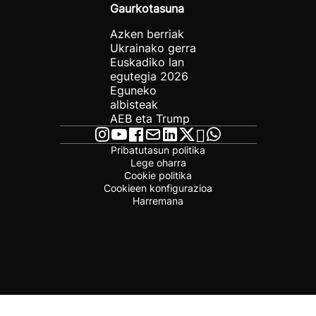
Gaurkotasuna
Azken berriak
Ukrainako gerra
Euskadiko lan
egutegia 2026
Eguneko
albisteak
AEB eta Trump
Pribatutasun politika
Lege oharra
Cookie politika
Cookieen konfigurazioa
Harremana