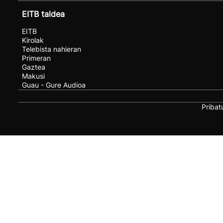
EITB taldea
EITB
Kirolak
Telebista nahieran
Primeran
Gaztea
Makusi
Guau - Gure Audioa
Pribat