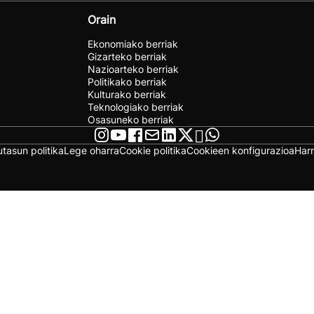
Orain
Ekonomiako berriak
Gizarteko berriak
Nazioarteko berriak
Politikako berriak
Kulturako berriak
Teknologiako berriak
Osasuneko berriak
utasun politika
Lege oharra
Cookie politika
Cookieen konfigurazioa
Har