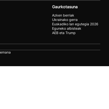
Gaurkotasuna
Azken berriak
Ukrainako gerra
Euskadiko lan egutegia 2026
Eguneko albisteak
AEB eta Trump
remana