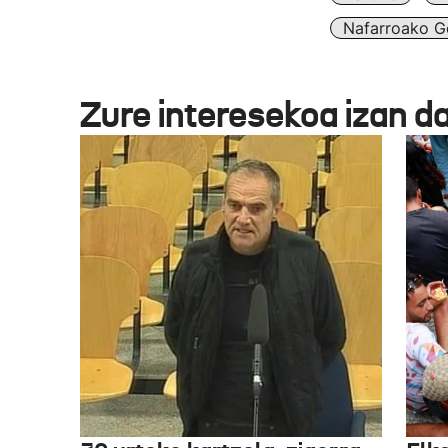
Nafarroako G
Zure interesekoa izan d