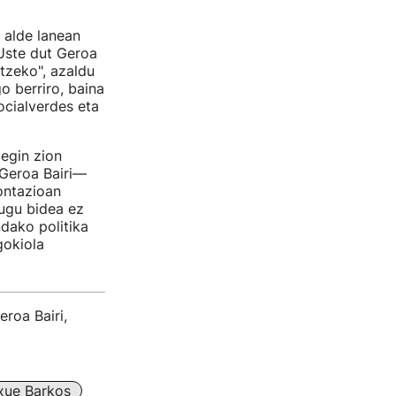
 alde lanean
"Uste dut Geroa
rtzeko", azaldu
o berriro, baina
ocialverdes eta
egin zion
 Geroa Bairi—
ontazioan
dugu bidea ez
ndako politika
gokiola
roa Bairi,
xue Barkos