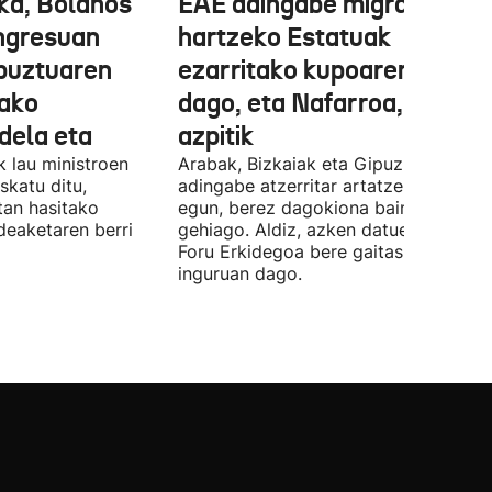
ka, Bolaños
EAE adingabe migratzailea
ngresuan
hartzeko Estatuak
abuztuaren
ezarritako kupoaren gainet
ako
dago, eta Nafarroa, berriz,
 dela eta
azpitik
 lau ministroen
Arabak, Bizkaiak eta Gipuzkoak 843
skatu ditu,
adingabe atzerritar artatzen dituzte
tan hasitako
egun, berez dagokiona baino 65
deaketaren berri
gehiago. Aldiz, azken datuen arabera,
Foru Erkidegoa bere gaitasunaren % 
inguruan dago.