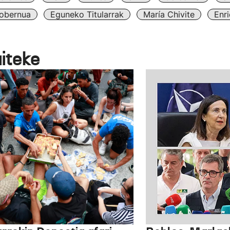
obernua
Eguneko Titularrak
María Chivite
Enr
aiteke