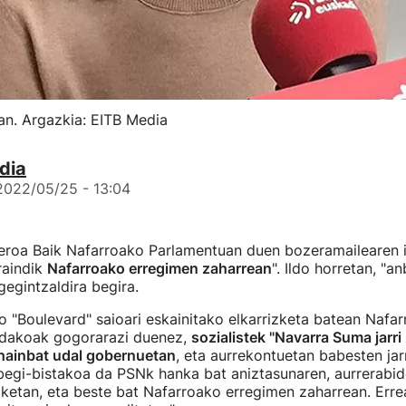
an. Argazkia: EITB Media
dia
2022/05/25 - 13:04
roa Baik Nafarroako Parlamentuan duen bozeramailearen iri
raindik
Nafarroako erregimen zaharrean
". Ildo horretan, "a
gegintzaldira begira.
 "Boulevard" saioari eskainitako elkarrizketa batean Nafa
ndakoak gogorarazi duenez,
sozialistek "Navarra Suma jarri
 hainbat udal gobernuetan
, eta aurrekontuetan babesten jarr
begi-bistakoa da PSNk hanka bat aniztasunaren, aurrerabid
iketan, eta beste bat Nafarroako erregimen zaharrean. Errea