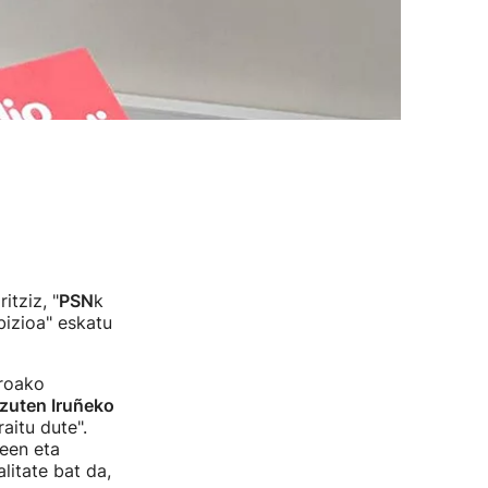
tziz, "
PSN
k
nbizioa" eskatu
rroako
 zuten Iruñeko
aitu dute".
een eta
litate bat da,