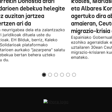
rrekin Donostia afari
Robles, Marlas
idarioen debekua helegite
eta Albares Ko
z auzitan jartzea
agertuko dira 
rtzen ari da
amaieran, Ceut
 neurrigabea dela eta zalantzazko
migrazio-krisia
ri juridikoak dituela uste du
Espainiako Gobernuak
zioak. EH Bilduk, berriz, Kaleko
ezohiko agerraldiak e
 Solidarioak plataformako
uztailaren 30ean Ceu
tarioen aurkako "jazarpena" salatu
migrazio-krisiaren ku
ebekua bertan behera uzteko
emateko.
u du.