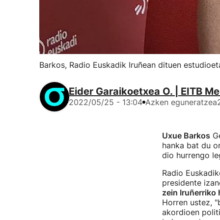
Barkos, Radio Euskadik Iruñean dituen estudioet
Eider Garaikoetxea O. | EITB Me
2022/05/25 - 13:04
Azken eguneratzea
Uxue Barkos
Ge
hanka bat du o
dio hurrengo le
Radio Euskadiko
presidente iza
zein Iruñerriko
Horren ustez, "
akordioen polit