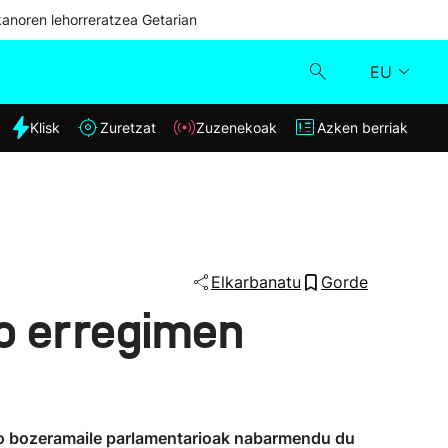
kanoren lehorreratzea Getarian
EU
dia
Klisk
Zuretzat
Zuzenekoak
Azken berriak
Klisk
Zuzenekoak
Zuretzat
Elkarbanatu
Gorde
o erregimen
Azken berriak
ko bozeramaile parlamentarioak nabarmendu du