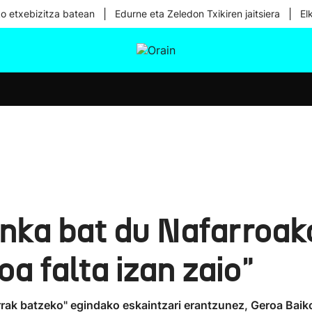
|
|
ko etxebizitza batean
Edurne eta Zeledon Txikiren jaitsiera
El
tura
Ikusmiran
Egural
Osasuna
Teknologia
nka bat du Nafarroak
a falta izan zaio"
rak batzeko" egindako eskaintzari erantzunez, Geroa Bai