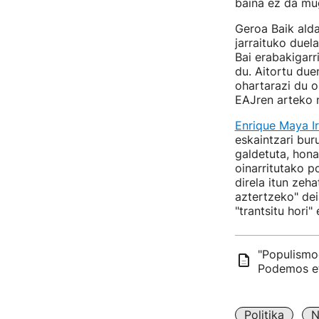
baina ez da mug
Geroa Baik alda
jarraituko duel
Bai erabakigarr
du. Aitortu du
ohartarazi du o
EAJren arteko n
Enrique Maya I
eskaintzari bu
galdetuta, hon
oinarritutako p
direla itun zeh
aztertzeko" dei
"trantsitu hori" 
"Populismoe
Podemos et
Politika
N