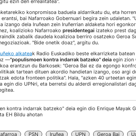
itu ezin den errealitatea".
ketarekiko konpromisoa baduela aldarrikatu du, eta horren
a erantsi, bai Nafarroako Gobernuari begira zein udaletan. 
ia izango dela Iruñean zein Iruñerrian aldaketa hori egonko
enez, koalizioko Nafarroako
presidentegai
izateko prest dag
raindik zabalik daudela koalizioa berriro osatzeko Geroa S
egoziazioak. "Bide onetik doaz", argitu du.
ruñeko alkatea
k Radio Euskadiko beste elkarrizketa batean 
ruz —
"populismoen kontra indarrak batzeko" deia
egin zion
akoa erantzun du Barkosek: "Geroa Bai ez da egongo konfr
olitikak tartean dituen akordio handietan izango, oso argi 
atzak edota fronteen politika". Hala, "azken 40 urteetan egi
a egin dio UPNri, eta berretsi du alderdi erregionalistari da
egitea.
n kontra indarrak batzeko" deia egin dio Enrique Mayak Ge
a EH Bildu ahotan
afarroa
PSN
Iruñea
UPN
Geroa Bai
U