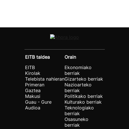
EITB taldea
Orain
EITB
Ekonomiako
Kirolak
berriak
Telebista nahieran
Gizarteko berriak
Primeran
Nazioarteko
Gaztea
berriak
Makusi
Politikako berriak
Guau - Gure
Kulturako berriak
Audioa
Teknologiako
berriak
Osasuneko
berriak