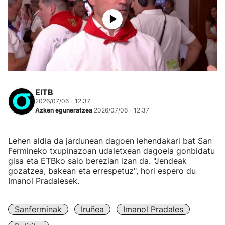
EITB
2026/07/06 - 12:37
Azken eguneratzea
2026/07/06 - 12:37
Lehen aldia da jardunean dagoen lehendakari bat San
Fermineko txupinazoan udaletxean dagoela gonbidatu
gisa eta ETBko saio berezian izan da. "Jendeak
gozatzea, bakean eta errespetuz", hori espero du
Imanol Pradalesek.
Sanferminak
Iruñea
Imanol Pradales