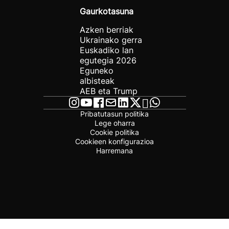
Gaurkotasuna
Azken berriak
Ukrainako gerra
Euskadiko lan
egutegia 2026
Eguneko
albisteak
AEB eta Trump
Pribatutasun politika
Lege oharra
Cookie politika
Cookieen konfigurazioa
Harremana