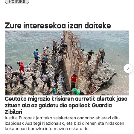
Politika
Zure interesekoa izan daiteke
Ceutako migrazio krisiaren aurretik alertak jaso
zituen ala ez galdetu dio epaileak Guardia
Zibilari
Iustitia Europak jarritako salaketaren ondorioz abiarazi ditu
izapideak Auzitegi Nazionalak, eta bizi direnen eta hildakoen
kokapenari buruzko informazioa eskatu du.