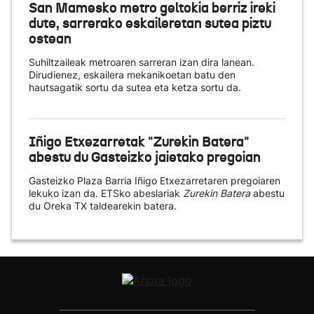
San Mamesko metro geltokia berriz ireki
dute, sarrerako eskaileretan sutea piztu
ostean
Suhiltzaileak metroaren sarreran izan dira lanean.
Dirudienez, eskailera mekanikoetan batu den
hautsagatik sortu da sutea eta ketza sortu da.
Iñigo Etxezarretak "Zurekin Batera"
abestu du Gasteizko jaietako pregoian
Gasteizko Plaza Barria Iñigo Etxezarretaren pregoiaren
lekuko izan da. ETSko abeslariak
Zurekin Batera
abestu
du Oreka TX taldearekin batera.