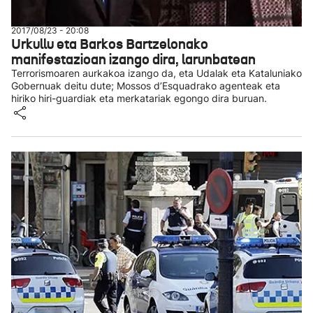
2017/08/23 - 20:08
Urkullu eta Barkos Bartzelonako
manifestazioan izango dira, larunbatean
Terrorismoaren aurkakoa izango da, eta Udalak eta Kataluniako
Gobernuak deitu dute; Mossos d’Esquadrako agenteak eta
hiriko hiri-guardiak eta merkatariak egongo dira buruan.