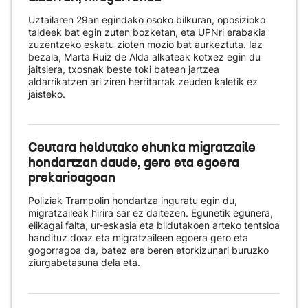
Uztailaren 29an egindako osoko bilkuran, oposizioko
taldeek bat egin zuten bozketan, eta UPNri erabakia
zuzentzeko eskatu zioten mozio bat aurkeztuta. Iaz
bezala, Marta Ruiz de Alda alkateak kotxez egin du
jaitsiera, txosnak beste toki batean jartzea
aldarrikatzen ari ziren herritarrak zeuden kaletik ez
jaisteko.
Ceutara heldutako ehunka migratzaile
hondartzan daude, gero eta egoera
prekarioagoan
Poliziak Trampolin hondartza inguratu egin du,
migratzaileak hirira sar ez daitezen. Egunetik egunera,
elikagai falta, ur-eskasia eta bildutakoen arteko tentsioa
handituz doaz eta migratzaileen egoera gero eta
gogorragoa da, batez ere beren etorkizunari buruzko
ziurgabetasuna dela eta.