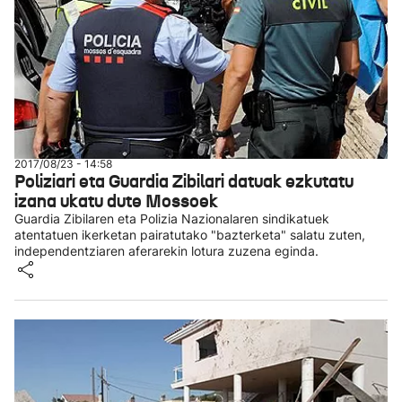
2017/08/23 - 14:58
Poliziari eta Guardia Zibilari datuak ezkutatu
izana ukatu dute Mossoek
Guardia Zibilaren eta Polizia Nazionalaren sindikatuek
atentatuen ikerketan pairatutako "bazterketa" salatu zuten,
independentziaren aferarekin lotura zuzena eginda.