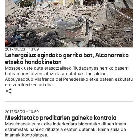
2017/08/23 - 13:09
Lehergailuz egindako gerriko bat, Alcanarreko
etxeko hondakinetan
Mossoek uste dute erasotzaileek Riudacanyes herriko baserri
batean prestatzen zituztela atentatuak. Ihesaldian,
Abouyaaqoub Vilafranca del Penedeseko etxe batean ezkutatu
ote zen ikertzen ari dira.
2017/08/23 - 10:50
Meskitetako predikarien gaineko kontrola
Musulmanak eurak dira indarkeriara bideratuko dituen imam
estremistak nahi ez dituztela esaten dutenak. Baina zaila da
imamak kontrolatzea.