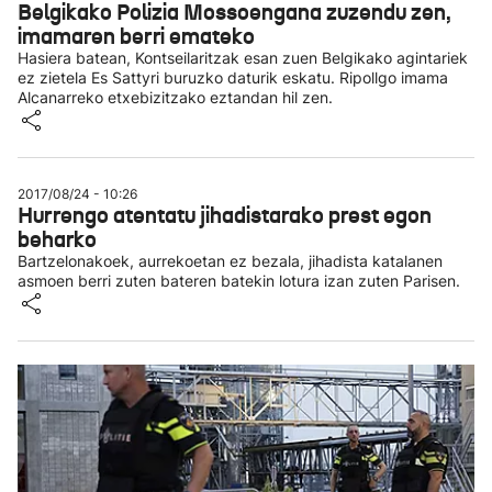
Belgikako Polizia Mossoengana zuzendu zen,
imamaren berri emateko
Hasiera batean, Kontseilaritzak esan zuen Belgikako agintariek
ez zietela Es Sattyri buruzko daturik eskatu. Ripollgo imama
Alcanarreko etxebizitzako eztandan hil zen.
2017/08/24 - 10:26
Hurrengo atentatu jihadistarako prest egon
beharko
Bartzelonakoek, aurrekoetan ez bezala, jihadista katalanen
asmoen berri zuten bateren batekin lotura izan zuten Parisen.