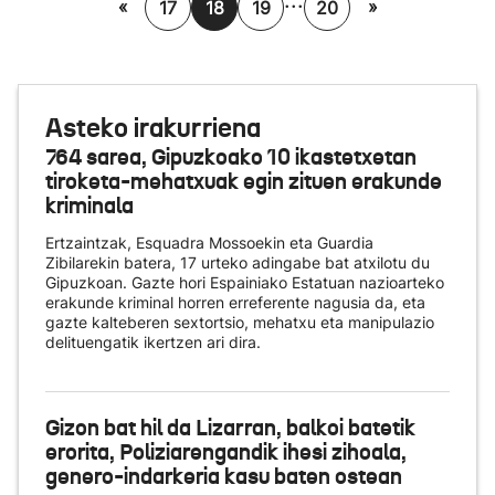
...
«
»
17
18
19
20
Asteko irakurriena
764 sarea, Gipuzkoako 10 ikastetxetan
tiroketa-mehatxuak egin zituen erakunde
kriminala
Ertzaintzak, Esquadra Mossoekin eta Guardia
Zibilarekin batera, 17 urteko adingabe bat atxilotu du
Gipuzkoan. Gazte hori Espainiako Estatuan nazioarteko
erakunde kriminal horren erreferente nagusia da, eta
gazte kalteberen sextortsio, mehatxu eta manipulazio
delituengatik ikertzen ari dira.
Gizon bat hil da Lizarran, balkoi batetik
erorita, Poliziarengandik ihesi zihoala,
genero-indarkeria kasu baten ostean