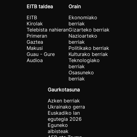
EITB taldea
Orain
EITB
Ekonomiako
Kirolak
berriak
Telebista nahieran
Gizarteko berriak
Primeran
Nazioarteko
Gaztea
berriak
Makusi
Politikako berriak
Guau - Gure
Kulturako berriak
Audioa
Teknologiako
berriak
Osasuneko
berriak
Gaurkotasuna
Azken berriak
Ukrainako gerra
Euskadiko lan
egutegia 2026
Eguneko
albisteak