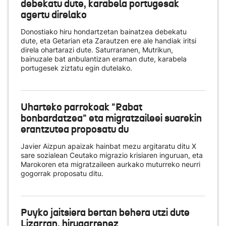
debekatu dute, karabela portugesak
agertu direlako
Donostiako hiru hondartzetan bainatzea debekatu
dute, eta Getarian eta Zarautzen ere ale handiak iritsi
direla ohartarazi dute. Saturraranen, Mutrikun,
bainuzale bat anbulantizan eraman dute, karabela
portugesek ziztatu egin dutelako.
Uharteko parrokoak "Rabat
bonbardatzea" eta migratzaileei suarekin
erantzutea proposatu du
Javier Aizpun apaizak hainbat mezu argitaratu ditu X
sare sozialean Ceutako migrazio krisiaren inguruan, eta
Marokoren eta migratzaileen aurkako muturreko neurri
gogorrak proposatu ditu.
Puyko jaitsiera bertan behera utzi dute
Lizarran, hirugarrenez