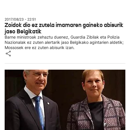
2017/08/23 - 22:51
Zoidok dio ez zutela imamaren gaineko abisurik
jaso Belgikatik
Barne ministroak zehaztu duenez, Guardia Zibilak eta Polizia
Nazionalak ez zuten alertarik jaso Belgikako agintarien aldetik;
Mossosek ere ez zuten abisurik izan.