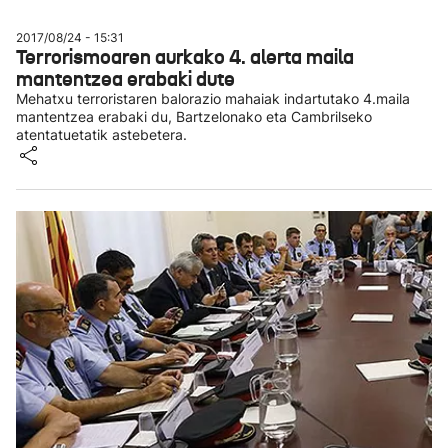
2017/08/24 - 15:31
Terrorismoaren aurkako 4. alerta maila
mantentzea erabaki dute
Mehatxu terroristaren balorazio mahaiak indartutako 4.maila
mantentzea erabaki du, Bartzelonako eta Cambrilseko
atentatuetatik astebetera.