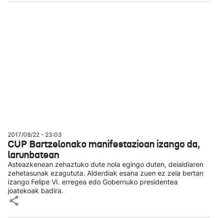
2017/08/22 - 23:03
CUP Bartzelonako manifestazioan izango da,
larunbatean
Asteazkenean zehaztuko dute nola egingo duten, deialdiaren
zehetasunak ezagututa. Alderdiak esana zuen ez zela bertan
izango Felipe VI. erregea edo Gobernuko presidentea
joatekoak badira.