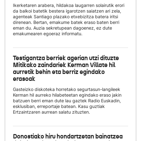
Ikerketaren arabera, hildakoa laugarren solairutik erori
da balkoi batetik bestera igarotzen saiatzen ari zela,
agenteak Santiago plazako etxebizitza batera iritsi
direnean. Bertan, emakume batek eraso baten berri
eman du. Auzia sekretupean dagoenez, ez dute
emakumearen egoeraz informatu.
Testigantza berriek agerian utzi dituzte
Mitikako zaindariek Kerman Villate hil
aurretik behin eta berriz egindako
erasoak
Gasteizko diskoteka horretako segurtasun-langileek
Kerman hil aurreko hilabeteetan egindako eraso jakin
batzuen berri eman dute lau gaztek Radio Euskadin,
esklusiban, erreportaje batean. Kasu guztiak
Ertzaintzaren aurrean salatu zituzten.
Donostiako hiru hondartzetan bainatzea