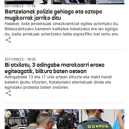
2017/08/23 - 17:19
Bartzelonak polizia gehiago eta oztopo
mugikorrak jarriko ditu
Halaber, bide jendetsuak oinezkoentzat egitea aztertuko du.
Bideozaintzako kameren kalitatea hobetzeko ere lan egingo
du, baita arriskuak aztertzeko talde espezifiko bat sortu ere.
2017/08/23 - 16:25
Bi atxilotu, 3 adingabe marokoarri eraso
egiteagatik, bilkura baten ostean
Adingabeek 13 eta 17 urte artean dituzte eta makil handi
batekin jipotu zituzten, Kataluniako atentatuak direla eta
egindako protesta baten ondoren.