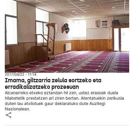
2017/08/22 - 11:14
Imama, giltzarria zelula sortzeko eta
erradikalizatzeko prozesuan
Alcanarreko etxeko eztandan hil zen, ustez erasoak duela
hilabetetik prestatzen ari ziren bertan. Atentatuekin zerikusia
duten lau atxilotuek gaur deklaratuko dute Auzitegi
Nazionalean.