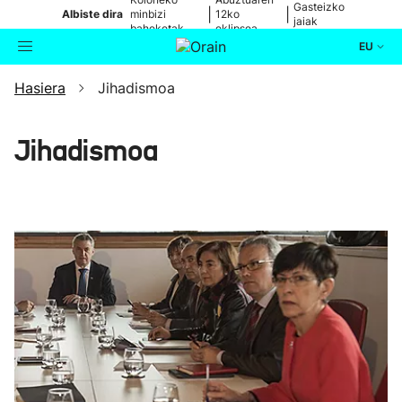
Gasteizko
|
|
Albiste dira
minbizi
12ko
jaiak
baheketak
eklipsea
EU
Hasiera
Jihadismoa
Aktualitatea
Bilatzailea
Politika
Jihadismoa
Kultura
Ikusmiran
Eguraldia