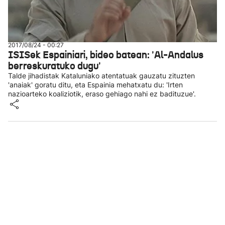
2017/08/24 - 00:27
ISISek Espainiari, bideo batean: 'Al-Andalus
berreskuratuko dugu'
Talde jihadistak Kataluniako atentatuak gauzatu zituzten
'anaiak' goratu ditu, eta Espainia mehatxatu du: 'Irten
nazioarteko koaliziotik, eraso gehiago nahi ez badituzue'.