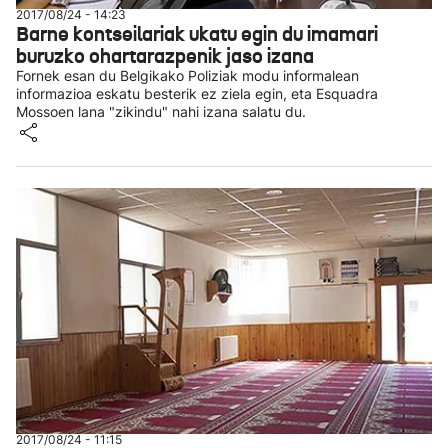
2017/08/24 - 14:23
Barne kontseilariak ukatu egin du imamari
buruzko ohartarazpenik jaso izana
Fornek esan du Belgikako Poliziak modu informalean
informazioa eskatu besterik ez ziela egin, eta Esquadra
Mossoen lana "zikindu" nahi izana salatu du.
2017/08/24 - 11:15