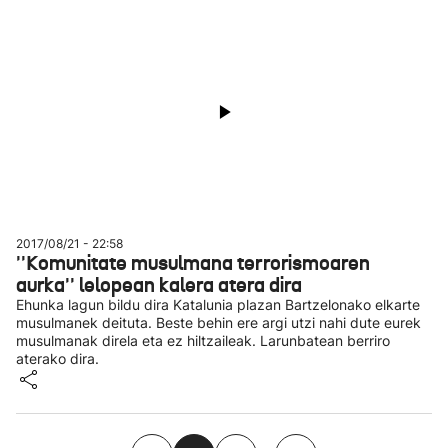
2017/08/21 - 22:58
''Komunitate musulmana terrorismoaren
aurka'' lelopean kalera atera dira
Ehunka lagun bildu dira Katalunia plazan Bartzelonako elkarte
musulmanek deituta. Beste behin ere argi utzi nahi dute eurek
musulmanak direla eta ez hiltzaileak. Larunbatean berriro
aterako dira.