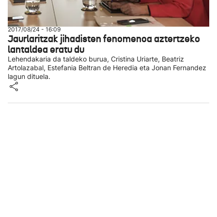
2017/08/24 - 16:09
Jaurlaritzak jihadisten fenomenoa aztertzeko
lantaldea eratu du
Lehendakaria da taldeko burua, Cristina Uriarte, Beatriz
Artolazabal, Estefania Beltran de Heredia eta Jonan Fernandez
lagun dituela.