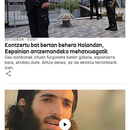
2017/08/24 - 02:07
Kontzertu bat bertan behera Holandan,
Espainian antzemandako mehatxuagatik
Gas-bonbonak zituen furgoneta baten gidaria, espainiarra
bera, atxilotu dute. Antza denez, ez da ekintza terroristarik
izan.