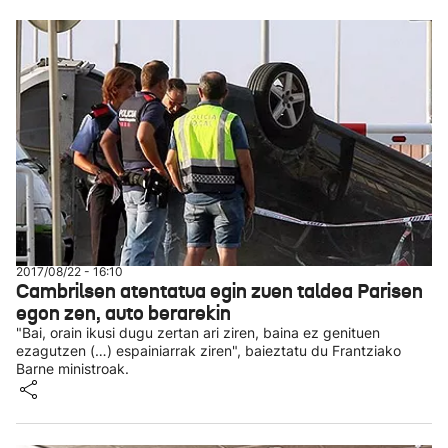
2017/08/22 - 16:10
Cambrilsen atentatua egin zuen taldea Parisen
egon zen, auto berarekin
"Bai, orain ikusi dugu zertan ari ziren, baina ez genituen
ezagutzen (…) espainiarrak ziren", baieztatu du Frantziako
Barne ministroak.