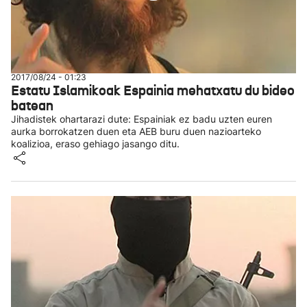
2017/08/24 - 01:23
Estatu Islamikoak Espainia mehatxatu du bideo
batean
Jihadistek ohartarazi dute: Espainiak ez badu uzten euren
aurka borrokatzen duen eta AEB buru duen nazioarteko
koalizioa, eraso gehiago jasango ditu.