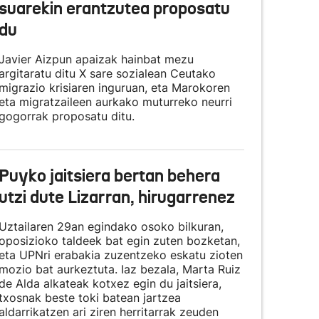
suarekin erantzutea proposatu
du
Javier Aizpun apaizak hainbat mezu
argitaratu ditu X sare sozialean Ceutako
migrazio krisiaren inguruan, eta Marokoren
eta migratzaileen aurkako muturreko neurri
gogorrak proposatu ditu.
Puyko jaitsiera bertan behera
utzi dute Lizarran, hirugarrenez
Uztailaren 29an egindako osoko bilkuran,
oposizioko taldeek bat egin zuten bozketan,
eta UPNri erabakia zuzentzeko eskatu zioten
mozio bat aurkeztuta. Iaz bezala, Marta Ruiz
de Alda alkateak kotxez egin du jaitsiera,
txosnak beste toki batean jartzea
aldarrikatzen ari ziren herritarrak zeuden