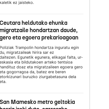
kaletik ez jaisteko.
Ceutara heldutako ehunka
migratzaile hondartzan daude,
gero eta egoera prekarioagoan
Poliziak Trampolin hondartza inguratu egin
du, migratzaileak hirira sar ez
daitezen. Egunetik egunera, elikagai falta, ur-
eskasia eta bildutakoen arteko tentsioa
handituz doaz eta migratzaileen egoera gero
eta gogorragoa da, batez ere beren
etorkizunari buruzko ziurgabetasuna dela
eta.
San Mamesko metro geltokia