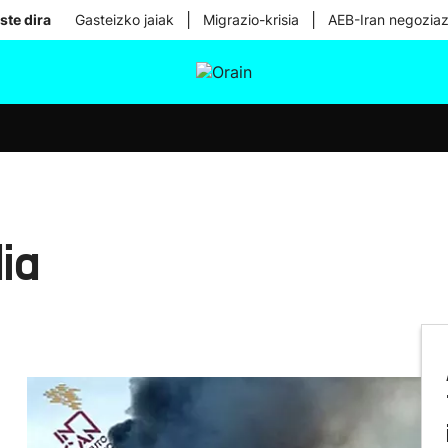
|
|
ste dira
Gasteizko jaiak
Migrazio-krisia
AEB-Iran negoziaz
tura
Ikusmiran
Egural
Osasuna
Teknologia
ia