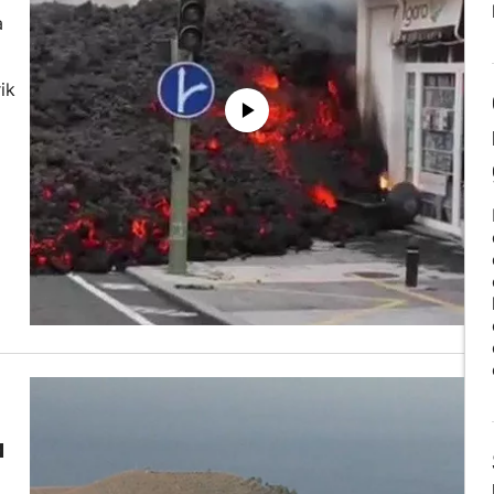
a
ik
a