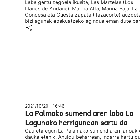
Laba gertu zegoela ikusita, Las Martelas (Los
Llanos de Aridane), Marina Alta, Marina Baja, La
Condesa eta Cuesta Zapata (Tazacorte) auzoet
bizilagunak ebakuatzeko agindua eman dute bar
2021/10/20 - 16:46
La Palmako sumendiaren laba La
Lagunako herrigunean sartu da
Gau eta egun La Palamako sumendiaren jarioak 
dauka etenik. Ahuldu beharrean, indarra hartu d