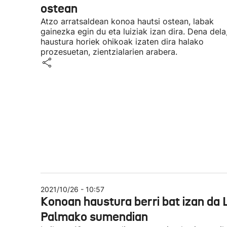
ostean
Atzo arratsaldean konoa hautsi ostean, labak
gainezka egin du eta luiziak izan dira. Dena dela
haustura horiek ohikoak izaten dira halako
prozesuetan, zientzialarien arabera.
2021/10/26 - 10:57
Konoan haustura berri bat izan da 
Palmako sumendian