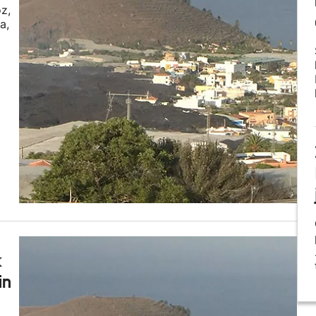
z,
a,
k
in