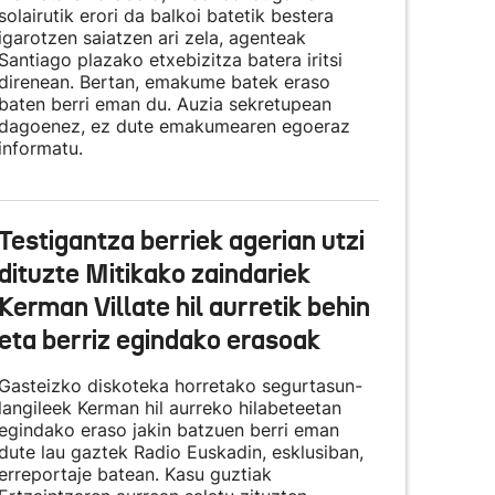
solairutik erori da balkoi batetik bestera
igarotzen saiatzen ari zela, agenteak
Santiago plazako etxebizitza batera iritsi
direnean. Bertan, emakume batek eraso
baten berri eman du. Auzia sekretupean
dagoenez, ez dute emakumearen egoeraz
informatu.
Testigantza berriek agerian utzi
dituzte Mitikako zaindariek
Kerman Villate hil aurretik behin
eta berriz egindako erasoak
Gasteizko diskoteka horretako segurtasun-
langileek Kerman hil aurreko hilabeteetan
egindako eraso jakin batzuen berri eman
dute lau gaztek Radio Euskadin, esklusiban,
erreportaje batean. Kasu guztiak