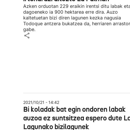
Azken orduotan 229 eraikin irentsi ditu labak et
dagoeneko ia 900 hektarea erre dira. Auzo
kaltetuetan bizi diren lagunen kezka nagusia
Todoque antzera bukatzea da, herriaren arrastor
gabe.
2021/10/21 - 14:42
Bi koladak bat egin ondoren labak
auzoa ez suntsitzea espero dute L
Lagunako bizilagunek