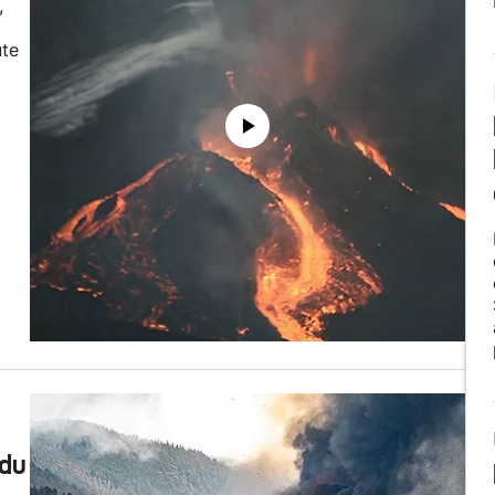
,
ute
n
 du