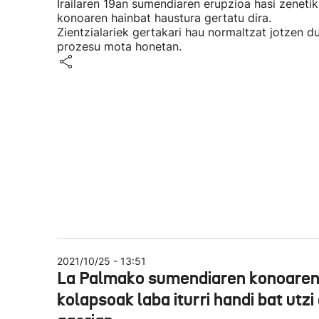
Irailaren 19an sumendiaren erupzioa hasi zenetik
konoaren hainbat haustura gertatu dira.
Zientzialariek gertakari hau normaltzat jotzen d
prozesu mota honetan.
2021/10/25 - 13:51
La Palmako sumendiaren konoare
kolapsoak laba iturri handi bat utzi