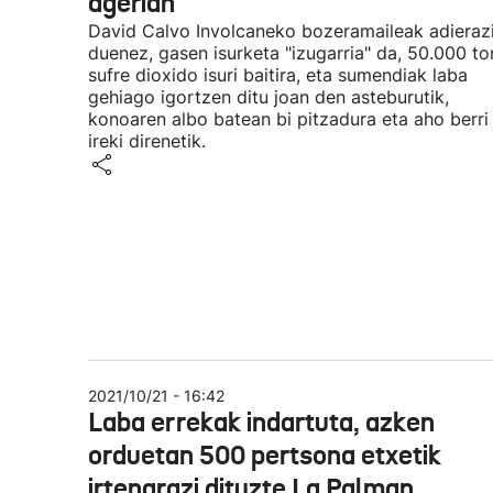
agerian
David Calvo Involcaneko bozeramaileak adieraz
duenez, gasen isurketa "izugarria" da, 50.000 to
sufre dioxido isuri baitira, eta sumendiak laba
gehiago igortzen ditu joan den asteburutik,
konoaren albo batean bi pitzadura eta aho berri
ireki direnetik.
2021/10/21 - 16:42
Laba errekak indartuta, azken
orduetan 500 pertsona etxetik
irtenarazi dituzte La Palman