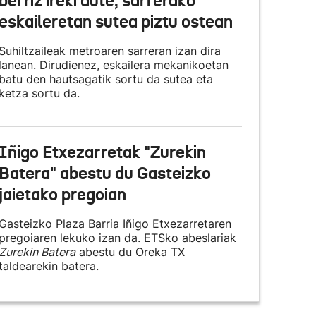
berriz ireki dute, sarrerako
eskaileretan sutea piztu ostean
Suhiltzaileak metroaren sarreran izan dira
lanean. Dirudienez, eskailera mekanikoetan
batu den hautsagatik sortu da sutea eta
ketza sortu da.
Iñigo Etxezarretak "Zurekin
Batera" abestu du Gasteizko
jaietako pregoian
Gasteizko Plaza Barria Iñigo Etxezarretaren
pregoiaren lekuko izan da. ETSko abeslariak
Zurekin Batera
abestu du Oreka TX
taldearekin batera.