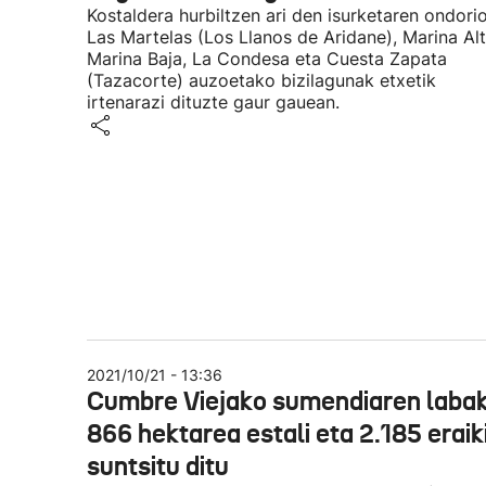
Kostaldera hurbiltzen ari den isurketaren ondorio
Las Martelas (Los Llanos de Aridane), Marina Alt
Marina Baja, La Condesa eta Cuesta Zapata
(Tazacorte) auzoetako bizilagunak etxetik
irtenarazi dituzte gaur gauean.
2021/10/21 - 13:36
Cumbre Viejako sumendiaren laba
866 hektarea estali eta 2.185 eraik
suntsitu ditu