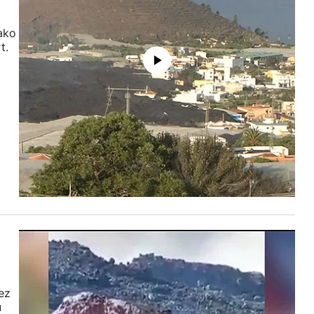
ako
t.
ez
u