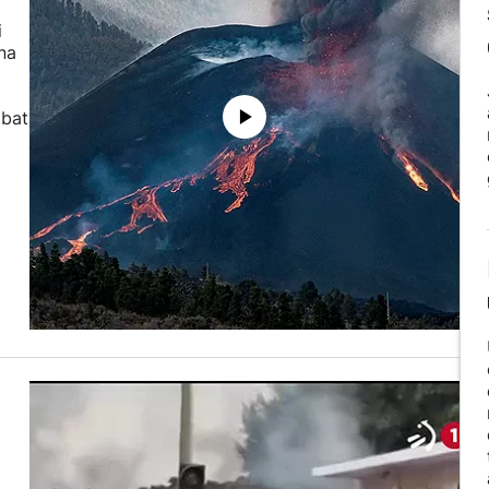
i
na
 bat