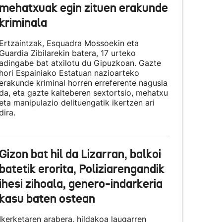
mehatxuak egin zituen erakunde
kriminala
Ertzaintzak, Esquadra Mossoekin eta
Guardia Zibilarekin batera, 17 urteko
adingabe bat atxilotu du Gipuzkoan. Gazte
hori Espainiako Estatuan nazioarteko
erakunde kriminal horren erreferente nagusia
da, eta gazte kalteberen sextortsio, mehatxu
eta manipulazio delituengatik ikertzen ari
dira.
Gizon bat hil da Lizarran, balkoi
batetik erorita, Poliziarengandik
ihesi zihoala, genero-indarkeria
kasu baten ostean
Ikerketaren arabera, hildakoa laugarren