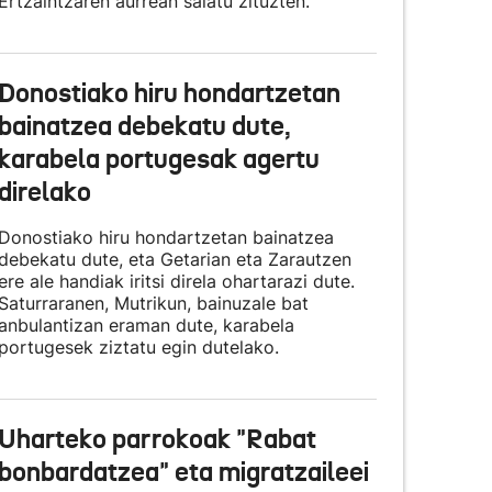
Ertzaintzaren aurrean salatu zituzten.
Donostiako hiru hondartzetan
bainatzea debekatu dute,
karabela portugesak agertu
direlako
Donostiako hiru hondartzetan bainatzea
debekatu dute, eta Getarian eta Zarautzen
ere ale handiak iritsi direla ohartarazi dute.
Saturraranen, Mutrikun, bainuzale bat
anbulantizan eraman dute, karabela
portugesek ziztatu egin dutelako.
Uharteko parrokoak "Rabat
bonbardatzea" eta migratzaileei