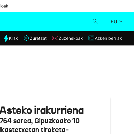
ioak
EU
dia
Klisk
Zuretzat
Zuzenekoak
Azken berriak
Klisk
Zuzenekoak
Zuretzat
Azken berriak
Asteko irakurriena
764 sarea, Gipuzkoako 10
ikastetxetan tiroketa-