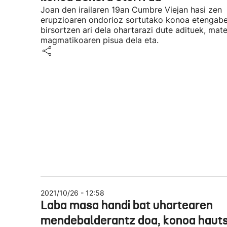
Joan den irailaren 19an Cumbre Viejan hasi zen
erupzioaren ondorioz sortutako konoa etengab
birsortzen ari dela ohartarazi dute adituek, mate
magmatikoaren pisua dela eta.
2021/10/26 - 12:58
Laba masa handi bat uhartearen
mendebalderantz doa, konoa hauts