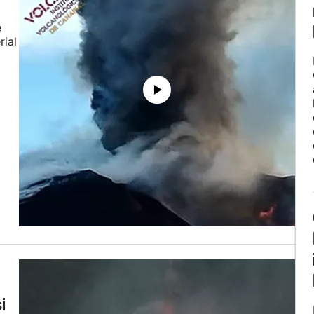
e
rial
i