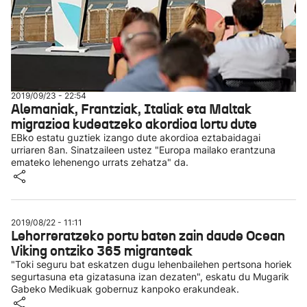
2019/09/23 - 22:54
Alemaniak, Frantziak, Italiak eta Maltak
migrazioa kudeatzeko akordioa lortu dute
EBko estatu guztiek izango dute akordioa eztabaidagai
urriaren 8an. Sinatzaileen ustez "Europa mailako erantzuna
emateko lehenengo urrats zehatza" da.
2019/08/22 - 11:11
Lehorreratzeko portu baten zain daude Ocean
Viking ontziko 365 migranteak
"Toki seguru bat eskatzen dugu lehenbailehen pertsona horiek
segurtasuna eta gizatasuna izan dezaten", eskatu du Mugarik
Gabeko Medikuak gobernuz kanpoko erakundeak.