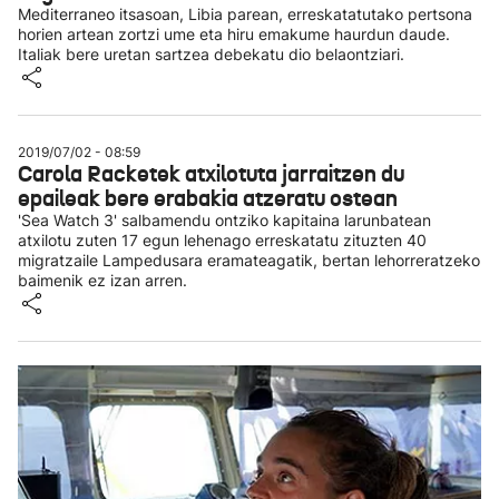
Mediterraneo itsasoan, Libia parean, erreskatatutako pertsona
horien artean zortzi ume eta hiru emakume haurdun daude.
Italiak bere uretan sartzea debekatu dio belaontziari.
2019/07/02 - 08:59
Carola Racketek atxilotuta jarraitzen du
epaileak bere erabakia atzeratu ostean
'Sea Watch 3' salbamendu ontziko kapitaina larunbatean
atxilotu zuten 17 egun lehenago erreskatatu zituzten 40
migratzaile Lampedusara eramateagatik, bertan lehorreratzeko
baimenik ez izan arren.