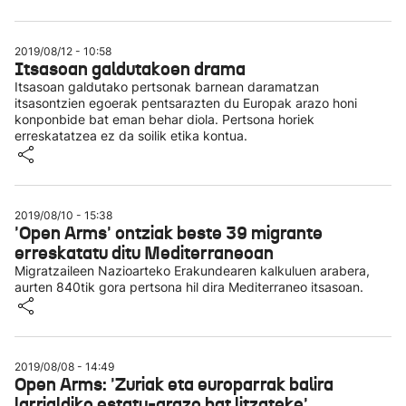
2019/08/12 - 10:58
Itsasoan galdutakoen drama
Itsasoan galdutako pertsonak barnean daramatzan
itsasontzien egoerak pentsarazten du Europak arazo honi
konponbide bat eman behar diola. Pertsona horiek
erreskatatzea ez da soilik etika kontua.
2019/08/10 - 15:38
'Open Arms' ontziak beste 39 migrante
erreskatatu ditu Mediterraneoan
Migratzaileen Nazioarteko Erakundearen kalkuluen arabera,
aurten 840tik gora pertsona hil dira Mediterraneo itsasoan.
2019/08/08 - 14:49
Open Arms: 'Zuriak eta europarrak balira
larrialdiko estatu-arazo bat litzateke'