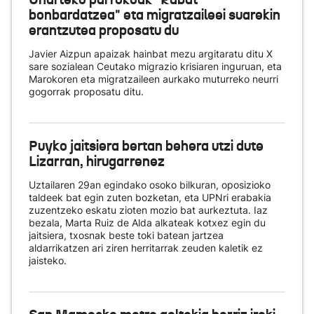
bonbardatzea" eta migratzaileei suarekin
erantzutea proposatu du
Javier Aizpun apaizak hainbat mezu argitaratu ditu X
sare sozialean Ceutako migrazio krisiaren inguruan, eta
Marokoren eta migratzaileen aurkako muturreko neurri
gogorrak proposatu ditu.
Puyko jaitsiera bertan behera utzi dute
Lizarran, hirugarrenez
Uztailaren 29an egindako osoko bilkuran, oposizioko
taldeek bat egin zuten bozketan, eta UPNri erabakia
zuzentzeko eskatu zioten mozio bat aurkeztuta. Iaz
bezala, Marta Ruiz de Alda alkateak kotxez egin du
jaitsiera, txosnak beste toki batean jartzea
aldarrikatzen ari ziren herritarrak zeuden kaletik ez
jaisteko.