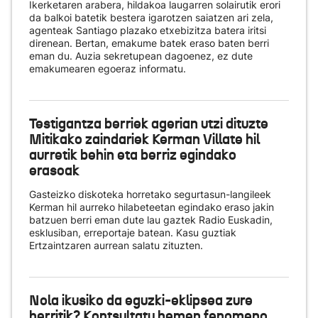
Ikerketaren arabera, hildakoa laugarren solairutik erori
da balkoi batetik bestera igarotzen saiatzen ari zela,
agenteak Santiago plazako etxebizitza batera iritsi
direnean. Bertan, emakume batek eraso baten berri
eman du. Auzia sekretupean dagoenez, ez dute
emakumearen egoeraz informatu.
Testigantza berriek agerian utzi dituzte
Mitikako zaindariek Kerman Villate hil
aurretik behin eta berriz egindako
erasoak
Gasteizko diskoteka horretako segurtasun-langileek
Kerman hil aurreko hilabeteetan egindako eraso jakin
batzuen berri eman dute lau gaztek Radio Euskadin,
esklusiban, erreportaje batean. Kasu guztiak
Ertzaintzaren aurrean salatu zituzten.
Nola ikusiko da eguzki-eklipsea zure
herritik? Kontsultatu hemen fenomeno