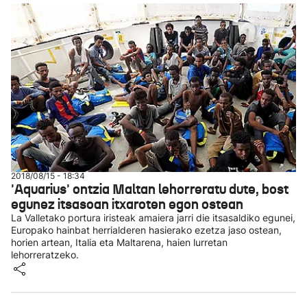
2018/08/15 - 18:34
'Aquarius' ontzia Maltan lehorreratu dute, bost
egunez itsasoan itxaroten egon ostean
La Valletako portura iristeak amaiera jarri die itsasaldiko egunei,
Europako hainbat herrialderen hasierako ezetza jaso ostean,
horien artean, Italia eta Maltarena, haien lurretan
lehorreratzeko.