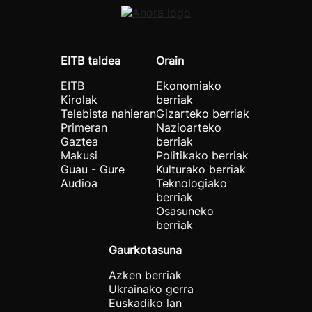
EITB taldea
Orain
EITB
Ekonomiako
Kirolak
berriak
Telebista nahieran
Gizarteko berriak
Primeran
Nazioarteko
Gaztea
berriak
Makusi
Politikako berriak
Guau - Gure
Kulturako berriak
Audioa
Teknologiako
berriak
Osasuneko
berriak
Gaurkotasuna
Azken berriak
Ukrainako gerra
Euskadiko lan