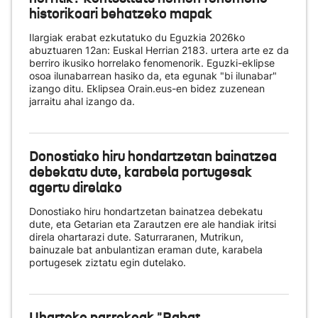
historikoari behatzeko mapak
Ilargiak erabat ezkutatuko du Eguzkia 2026ko
abuztuaren 12an: Euskal Herrian 2183. urtera arte ez da
berriro ikusiko horrelako fenomenorik. Eguzki-eklipse
osoa ilunabarrean hasiko da, eta egunak "bi ilunabar"
izango ditu. Eklipsea Orain.eus-en bidez zuzenean
jarraitu ahal izango da.
Donostiako hiru hondartzetan bainatzea
debekatu dute, karabela portugesak
agertu direlako
Donostiako hiru hondartzetan bainatzea debekatu
dute, eta Getarian eta Zarautzen ere ale handiak iritsi
direla ohartarazi dute. Saturraranen, Mutrikun,
bainuzale bat anbulantizan eraman dute, karabela
portugesek ziztatu egin dutelako.
Uharteko parrokoak "Rabat