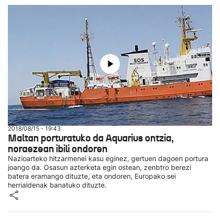
2018/08/15 - 19:43
Maltan porturatuko da Aquarius ontzia,
noraezean ibili ondoren
Nazioarteko hitzarmenei kasu eginez, gertuen dagoen portura
joango da. Osasun azterketa egin ostean, zenbtro berezi
batera eramango dituzte, eta ondoren, Europako sei
herrialdenak banatuko dituzte.