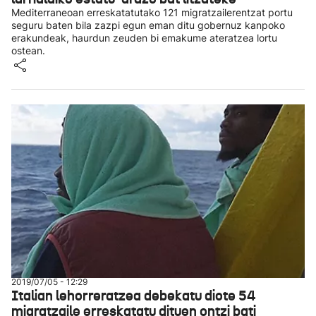
Mediterraneoan erreskatatutako 121 migratzailerentzat portu
seguru baten bila zazpi egun eman ditu gobernuz kanpoko
erakundeak, haurdun zeuden bi emakume ateratzea lortu
ostean.
2019/07/05 - 12:29
Italian lehorreratzea debekatu diote 54
migratzaile erreskatatu dituen ontzi bati