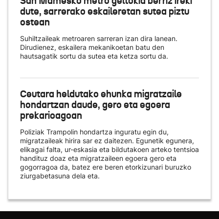
San Mamesko metro geltokia berriz ireki
dute, sarrerako eskaileretan sutea piztu
ostean
Suhiltzaileak metroaren sarreran izan dira lanean.
Dirudienez, eskailera mekanikoetan batu den
hautsagatik sortu da sutea eta ketza sortu da.
Ceutara heldutako ehunka migratzaile
hondartzan daude, gero eta egoera
prekarioagoan
Poliziak Trampolin hondartza inguratu egin du,
migratzaileak hirira sar ez daitezen. Egunetik egunera,
elikagai falta, ur-eskasia eta bildutakoen arteko tentsioa
handituz doaz eta migratzaileen egoera gero eta
gogorragoa da, batez ere beren etorkizunari buruzko
ziurgabetasuna dela eta.