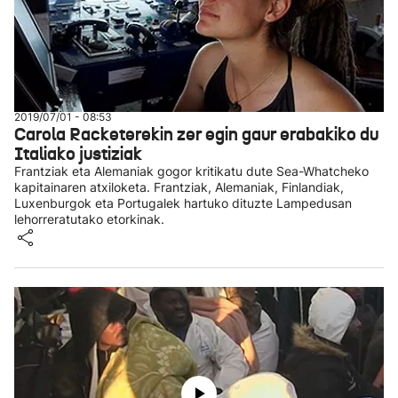
2019/07/01 - 08:53
Carola Racketerekin zer egin gaur erabakiko du
Italiako justiziak
Frantziak eta Alemaniak gogor kritikatu dute Sea-Whatcheko
kapitainaren atxiloketa. Frantziak, Alemaniak, Finlandiak,
Luxenburgok eta Portugalek hartuko dituzte Lampedusan
lehorreratutako etorkinak.