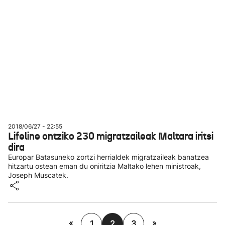
2018/06/27 - 22:55
Lifeline ontziko 230 migratzaileak Maltara iritsi
dira
Europar Batasuneko zortzi herrialdek migratzaileak banatzea
hitzartu ostean eman du oniritzia Maltako lehen ministroak,
Joseph Muscatek.
«
»
1
2
3