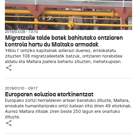
2019/03/28 - 13:10
Migratzaile talde batek bahitutako ontziaren
kontrola hartu du Maltako armadak
'Hiblu I' ontziko kapitainak adierazi duenez, erreskatatu
zituzten 108 migratzaileetatik batzuk, ontziaren norabidea
aldatu eta Maltara joatera behartu zituzten, mehatxupean.
2019/01/10 - 09:17
Europaren soluzioa etorkinentzat
Europako zortzi herrialderen artean banatuko dituzte, Maltara,
erreskate humanitariorako ontzi batean iritsi diren 49 etorkinak.
Aurrez Maltara iritsiak ziren beste 250 lagun ere onartuko
dituzte.