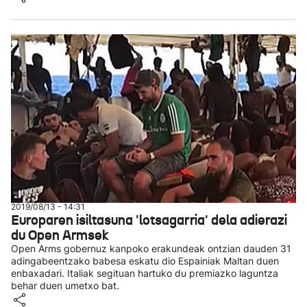
2019/08/13 - 14:31
Europaren isiltasuna 'lotsagarria' dela adierazi
du Open Armsek
Open Arms gobernuz kanpoko erakundeak ontzian dauden 31
adingabeentzako babesa eskatu dio Espainiak Maltan duen
enbaxadari. Italiak segituan hartuko du premiazko laguntza
behar duen umetxo bat.