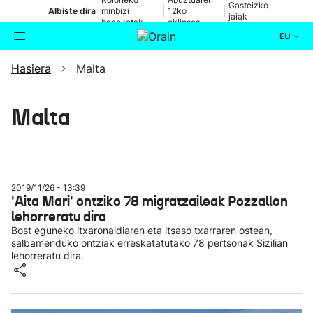
Gasteizko
|
|
Albiste dira
minbizi
12ko
jaiak
baheketak
eklipsea
EU
Hasiera
Malta
Aktualitatea
Bilatzailea
Politika
Malta
Kultura
Ikusmiran
2019/11/26 - 13:39
'Aita Mari' ontziko 78 migratzaileak Pozzallon
lehorreratu dira
Eguraldia
Bost eguneko itxaronaldiaren eta itsaso txarraren ostean,
salbamenduko ontziak erreskatatutako 78 pertsonak Sizilian
lehorreratu dira.