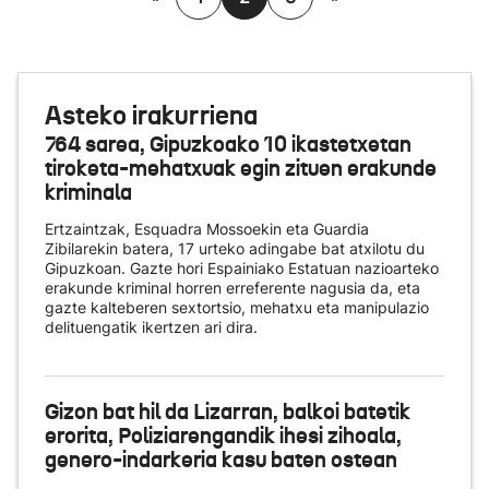
Asteko irakurriena
764 sarea, Gipuzkoako 10 ikastetxetan
tiroketa-mehatxuak egin zituen erakunde
kriminala
Ertzaintzak, Esquadra Mossoekin eta Guardia
Zibilarekin batera, 17 urteko adingabe bat atxilotu du
Gipuzkoan. Gazte hori Espainiako Estatuan nazioarteko
erakunde kriminal horren erreferente nagusia da, eta
gazte kalteberen sextortsio, mehatxu eta manipulazio
delituengatik ikertzen ari dira.
Gizon bat hil da Lizarran, balkoi batetik
erorita, Poliziarengandik ihesi zihoala,
genero-indarkeria kasu baten ostean