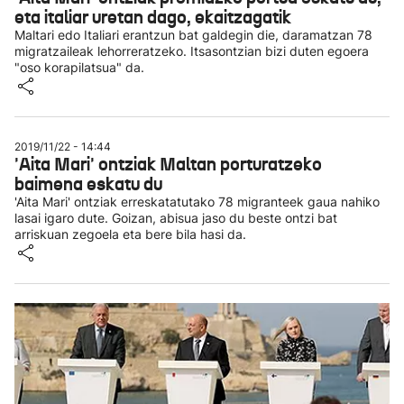
eta italiar uretan dago, ekaitzagatik
Maltari edo Italiari erantzun bat galdegin die, daramatzan 78
migratzaileak lehorreratzeko. Itsasontzian bizi duten egoera
"oso korapilatsua" da.
2019/11/22 - 14:44
'Aita Mari' ontziak Maltan porturatzeko
baimena eskatu du
'Aita Mari' ontziak erreskatatutako 78 migranteek gaua nahiko
lasai igaro dute. Goizan, abisua jaso du beste ontzi bat
arriskuan zegoela eta bere bila hasi da.