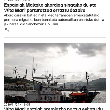
2019/11/24 - 23:32
Espainiak Maltako akordioa sinatuko du eta
'Aita Mari' porturatzea erraztu dezake
Akordioarekin bat egin eta Mediterraneoan erreskatatutako
pertsona migratzaileen banaketa automatikoa onartuko dutela
jakinarazi dio Sanchezek Urkulluri.
2019/11/24 - 16:05
'Aita Mari' ontziak premiazko portua eskatu du,