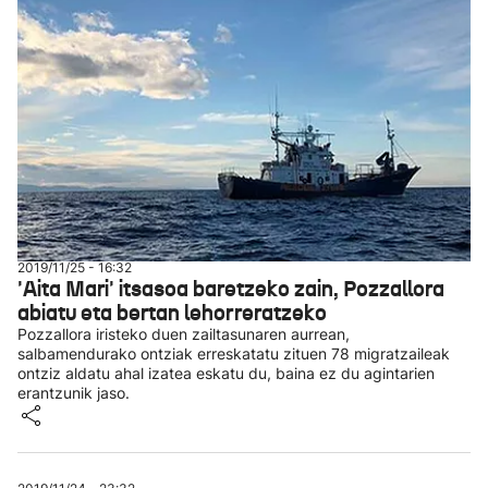
2019/11/25 - 16:32
'Aita Mari' itsasoa baretzeko zain, Pozzallora
abiatu eta bertan lehorreratzeko
Pozzallora iristeko duen zailtasunaren aurrean,
salbamendurako ontziak erreskatatu zituen 78 migratzaileak
ontziz aldatu ahal izatea eskatu du, baina ez du agintarien
erantzunik jaso.