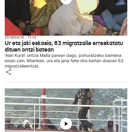
2019/04/10 - 11:13
Ur eta jaki eskasia, 63 migratzaile erreskatatu
dituen ontzi batean
'Alan Kurdi' ontzia Malta parean dago, porturatzeko baimena
eduki zain. Bitartean, ura eta jana falta dira bertan doazen 63
migratzaileentzat.