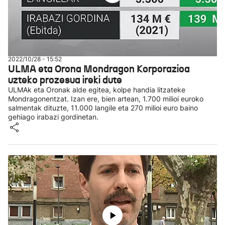
2022/10/28 - 15:52
ULMA eta Orona Mondragon Korporazioa
uzteko prozesua ireki dute
ULMAk eta Oronak alde egitea, kolpe handia litzateke
Mondragonentzat. Izan ere, bien artean, 1.700 milioi euroko
salmentak dituzte, 11.000 langile eta 270 milioi euro baino
gehiago irabazi gordinetan.