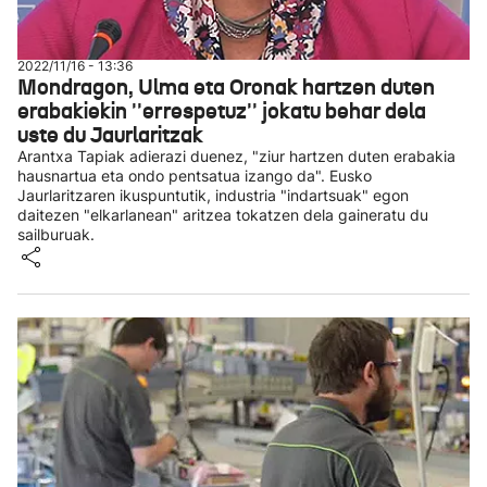
2022/11/16 - 13:36
Mondragon, Ulma eta Oronak hartzen duten
erabakiekin ''errespetuz'' jokatu behar dela
uste du Jaurlaritzak
Arantxa Tapiak adierazi duenez, "ziur hartzen duten erabakia
hausnartua eta ondo pentsatua izango da". Eusko
Jaurlaritzaren ikuspuntutik, industria "indartsuak" egon
daitezen "elkarlanean" aritzea tokatzen dela gaineratu du
sailburuak.