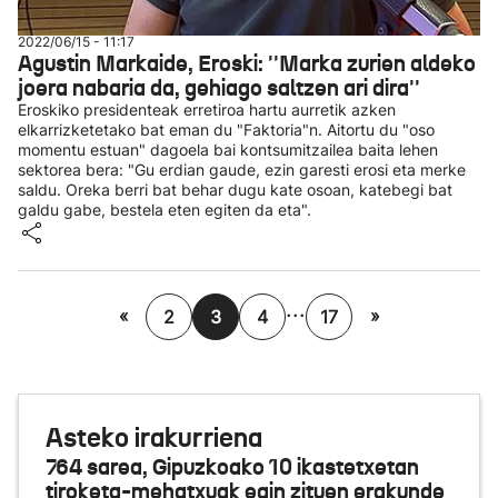
2022/06/15 - 11:17
Agustin Markaide, Eroski: ''Marka zurien aldeko
joera nabaria da, gehiago saltzen ari dira''
Eroskiko presidenteak erretiroa hartu aurretik azken
elkarrizketetako bat eman du "Faktoria"n. Aitortu du "oso
momentu estuan" dagoela bai kontsumitzailea baita lehen
sektorea bera: "Gu erdian gaude, ezin garesti erosi eta merke
saldu. Oreka berri bat behar dugu kate osoan, katebegi bat
galdu gabe, bestela eten egiten da eta".
...
«
»
2
3
4
17
Asteko irakurriena
764 sarea, Gipuzkoako 10 ikastetxetan
tiroketa-mehatxuak egin zituen erakunde