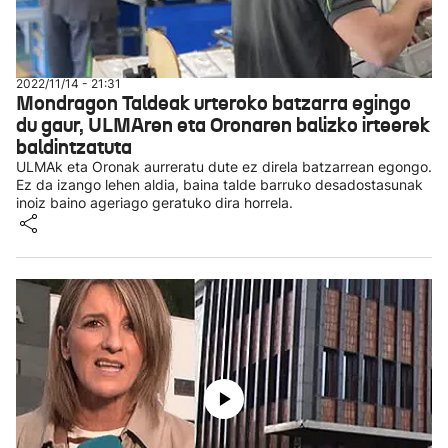
2022/11/14 - 21:31
Mondragon Taldeak urteroko batzarra egingo
du gaur, ULMAren eta Oronaren balizko irteerek
baldintzatuta
ULMAk eta Oronak aurreratu dute ez direla batzarrean egongo.
Ez da izango lehen aldia, baina talde barruko desadostasunak
inoiz baino ageriago geratuko dira horrela.