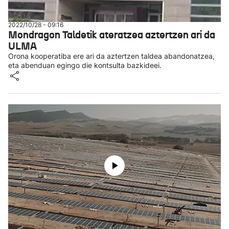
2022/10/28 - 09:16
Mondragon Taldetik ateratzea aztertzen ari da
ULMA
Orona kooperatiba ere ari da aztertzen taldea abandonatzea,
eta abenduan egingo die kontsulta bazkideei.