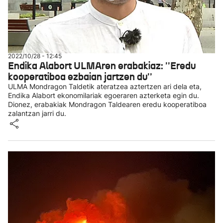
2022/10/28 - 12:45
Endika Alabort ULMAren erabakiaz: ''Eredu
kooperatiboa ezbaian jartzen du''
ULMA Mondragon Taldetik ateratzea aztertzen ari dela eta,
Endika Alabort ekonomilariak egoeraren azterketa egin du.
Dionez, erabakiak Mondragon Taldearen eredu kooperatiboa
zalantzan jarri du.