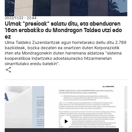
2022/11/22 - 22:44
Ulmak "presioak" salatu ditu, eta abenduaren
16an erabakiko du Mondragon Taldea utzi edo
ez
Ulma Taldeko Zuzendaritzak egun horretarako deitu ditu 2.789
bazkideak, bozka dezaten ea onartzen duten Korporaziotik
irten eta Mondragonekin duten harremana aldatzea "sistema
kooperatiboa indartzeko adostasunezko hitzarmenetan
oinarritutako eredu batekin".