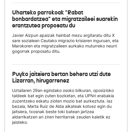
Uharteko parrokoak "Rabat
bonbardatzea" eta migratzaileei suarekin
erantzutea proposatu du
Javier Aizpun apaizak hainbat mezu argitaratu ditu X
sare sozialean Ceutako migrazio krisiaren inguruan, eta
Marokoren eta migratzaileen aurkako muturreko neurri
gogorrak proposatu ditu.
Puyko jaitsiera bertan behera utzi dute
Lizarran, hirugarrenez
Uztailaren 29an egindako osoko bilkuran, oposizioko
taldeek bat egin zuten bozketan, eta UPNri erabakia
zuzentzeko eskatu zioten mozio bat aurkeztuta. Iaz
bezala, Marta Ruiz de Alda alkateak kotxez egin du
jaitsiera, txosnak beste toki batean jartzea
aldarrikatzen ari ziren herritarrak zeuden kaletik ez
jaisteko.