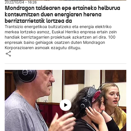
2022/10/04 - 16:26
Mondragon taldearen epe ertaineko helburua
kontsumitzen duen energiaren herena
berriztarrietatik lortzea da
Trantsizio energetikoa bultzatzeko eta energia elektriko
merkea lortzeko asmoz, Euskal Herriko enpresa ertain zein
handiak berriztagarrien proiektuak azkartzen ari dira. 100
enpresak baino gehiagok osatzen duten Mondragon
Korporazioaren asmoak ezagutu ditugu.