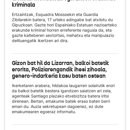
kriminala
Ertzaintzak, Esquadra Mossoekin eta Guardia
Zibilarekin batera, 17 urteko adingabe bat atxilotu du
Gipuzkoan. Gazte hori Espainiako Estatuan nazioarteko
erakunde kriminal horren erreferente nagusia da, eta
gazte kalteberen sextortsio, mehatxu eta manipulazio
delituengatik ikertzen ari dira.
Gizon bat hil da Lizarran, balkoi batetik
erorita, Poliziarengandik ihesi zihoala,
genero-indarkeria kasu baten ostean
Ikerketaren arabera, hildakoa laugarren solairutik erori
da balkoi batetik bestera igarotzen saiatzen ari zela,
agenteak Santiago plazako etxebizitza batera iritsi
direnean. Bertan, emakume batek eraso baten berri
eman du. Auzia sekretupean dagoenez, ez dute
emakumearen egoeraz informatu.