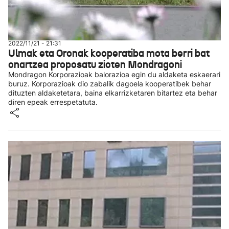
2022/11/21 - 21:31
Ulmak eta Oronak kooperatiba mota berri bat
onartzea proposatu zioten Mondragoni
Mondragon Korporazioak balorazioa egin du aldaketa eskaerari
buruz. Korporazioak dio zabalik dagoela kooperatibek behar
dituzten aldaketetara, baina elkarrizketaren bitartez eta behar
diren epeak errespetatuta.