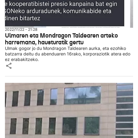
2022/11/22 - 21:28
Ulmaren eta Mondragon Taldearen arteko
harremana, hausturatik gertu
Ulmak gogor jo du Mondragon Taldearen aurka, eta ezohiko
batzarra deitu du abenduaren 16rako, korporaziotik atera edo
ez erabakitzeko.