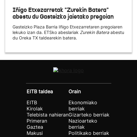
Iñigo Etxezarretak "Zurekin Batera"
abestu du Gasteizko jaietako pregoian
Gasteizko Plaza Barria Iñigo Etxezarretaren pregoiaren
lekuko izan da. ETSko abeslariak
Zurekin Batera
abestu
du Oreka TX taldearekin batera.
EITB taldea
Orain
EITB
Ekonomiako
Kirolak
berriak
Telebista nahieran
Gizarteko berriak
Primeran
Nazioarteko
Gaztea
berriak
Makusi
Politikako berriak