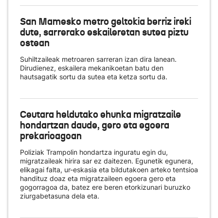
San Mamesko metro geltokia berriz ireki
dute, sarrerako eskaileretan sutea piztu
ostean
Suhiltzaileak metroaren sarreran izan dira lanean.
Dirudienez, eskailera mekanikoetan batu den
hautsagatik sortu da sutea eta ketza sortu da.
Ceutara heldutako ehunka migratzaile
hondartzan daude, gero eta egoera
prekarioagoan
Poliziak Trampolin hondartza inguratu egin du,
migratzaileak hirira sar ez daitezen. Egunetik egunera,
elikagai falta, ur-eskasia eta bildutakoen arteko tentsioa
handituz doaz eta migratzaileen egoera gero eta
gogorragoa da, batez ere beren etorkizunari buruzko
ziurgabetasuna dela eta.