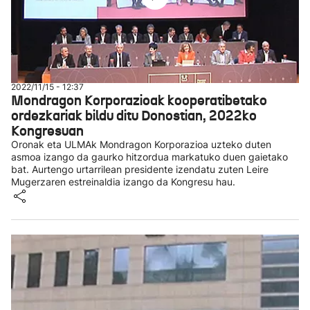
2022/11/15 - 12:37
Mondragon Korporazioak kooperatibetako
ordezkariak bildu ditu Donostian, 2022ko
Kongresuan
Oronak eta ULMAk Mondragon Korporazioa uzteko duten
asmoa izango da gaurko hitzordua markatuko duen gaietako
bat. Aurtengo urtarrilean presidente izendatu zuten Leire
Mugerzaren estreinaldia izango da Kongresu hau.