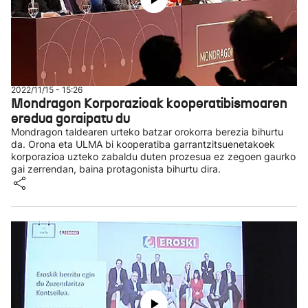
2022/11/15 - 15:26
Mondragon Korporazioak kooperatibismoaren
eredua goraipatu du
Mondragon taldearen urteko batzar orokorra berezia bihurtu
da. Orona eta ULMA bi kooperatiba garrantzitsuenetakoek
korporazioa uzteko zabaldu duten prozesua ez zegoen gaurko
gai zerrendan, baina protagonista bihurtu dira.