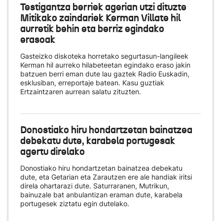
Testigantza berriek agerian utzi dituzte
Mitikako zaindariek Kerman Villate hil
aurretik behin eta berriz egindako
erasoak
Gasteizko diskoteka horretako segurtasun-langileek
Kerman hil aurreko hilabeteetan egindako eraso jakin
batzuen berri eman dute lau gaztek Radio Euskadin,
esklusiban, erreportaje batean. Kasu guztiak
Ertzaintzaren aurrean salatu zituzten.
Donostiako hiru hondartzetan bainatzea
debekatu dute, karabela portugesak
agertu direlako
Donostiako hiru hondartzetan bainatzea debekatu
dute, eta Getarian eta Zarautzen ere ale handiak iritsi
direla ohartarazi dute. Saturraranen, Mutrikun,
bainuzale bat anbulantizan eraman dute, karabela
portugesek ziztatu egin dutelako.