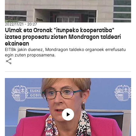
2022/11/21 - 20:27
Ulmak eta Oronak "itunpeko kooperatiba"
izatea proposatu zioten Mondragon taldeari
ekainean
EITBk jakin duenez, Mondragon taldeko organoek errefusatu
egin zuten proposamena.