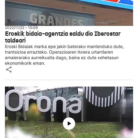
2022/11/22 - 15:09
Eroskik bidaia-agentzia saldu dio Iberostar
taldeari
Eroski Bidaiak marka epe jakin baterako mantenduko dute,
trantsizioa errazteko. Operazioaren itxiera urtarrilaren
amaierarako aurreikusita dago, baina ez dute xehetasun
ekonomikorik eman.