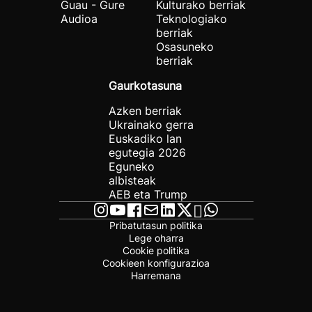
Guau - Gure
Kulturako berriak
Audioa
Teknologiako
berriak
Osasuneko
berriak
Gaurkotasuna
Azken berriak
Ukrainako gerra
Euskadiko lan
egutegia 2026
Eguneko
albisteak
AEB eta Trump
Pribatutasun politika
Lege oharra
Cookie politika
Cookieen konfigurazioa
Harremana