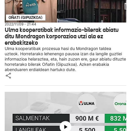
2022/11/09 - 21:44
Ulma kooperatibak informazio-bilerak abiatu
ditu Mondragon korporazioa utzi ala ez
erabakitzeko
Ulma kooperatibak prozesua hasi du Mondragon taldea
uzteok. Horretarako lehenengo pausoa izan da langile guztiei
informazioa helaraztea, eta, hain zuzen ere, gaur abiatu dituzte
horretarako bilerak Oñatin (Gipuzkoa). Azken erabakia
abenduaren erdialdean hartuko dute.