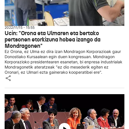
2022/11/15 - 15:55
Ucin: "Orona eta Ulmaren eta bertako
pertsonen etorkizuna hobea izango da
Mondragonen"
Ez Orona, ez Ulma ez dira izan Mondragon Korporazioak gaur
Donostiako Kursaalean egin duen kongresuan. Mondragon
Korporazioko presidentearen esanetan, bi enpresa industrialak
Mondragonetik ateratzeak "ez dio mesederik egiten ez
Oronari, ez Ulmari ezta gainerako kooperatibei ere".