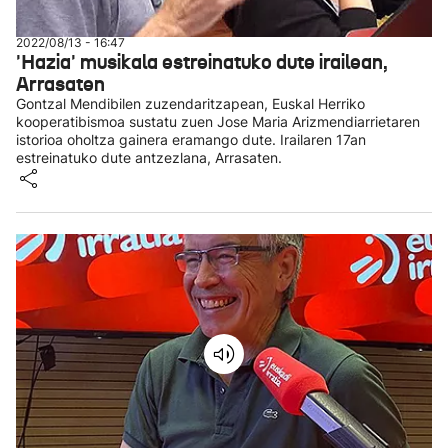
2022/08/13 - 16:47
'Hazia' musikala estreinatuko dute irailean,
Arrasaten
Gontzal Mendibilen zuzendaritzapean, Euskal Herriko
kooperatibismoa sustatu zuen Jose Maria Arizmendiarrietaren
istorioa oholtza gainera eramango dute. Irailaren 17an
estreinatuko dute antzezlana, Arrasaten.