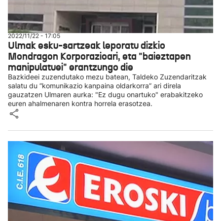
2022/11/22 - 17:05
Ulmak esku-sartzeak leporatu dizkio
Mondragon Korporazioari, eta "baieztapen
manipulatuei" erantzungo die
Bazkideei zuzendutako mezu batean, Taldeko Zuzendaritzak
salatu du “komunikazio kanpaina oldarkorra” ari direla
gauzatzen Ulmaren aurka: "Ez dugu onartuko" erabakitzeko
euren ahalmenaren kontra horrela erasotzea.