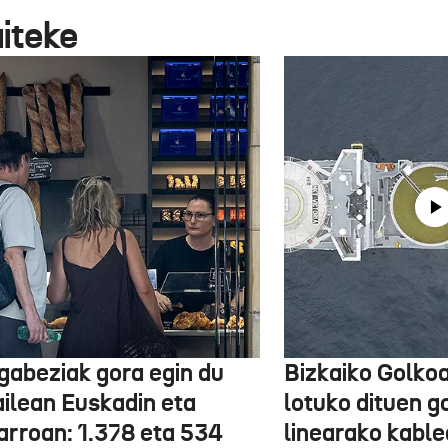
aiteke
gabeziak gora egin du
Bizkaiko Golkoa
ailean Euskadin eta
lotuko dituen g
arroan: 1.378 eta 534
linearako kable