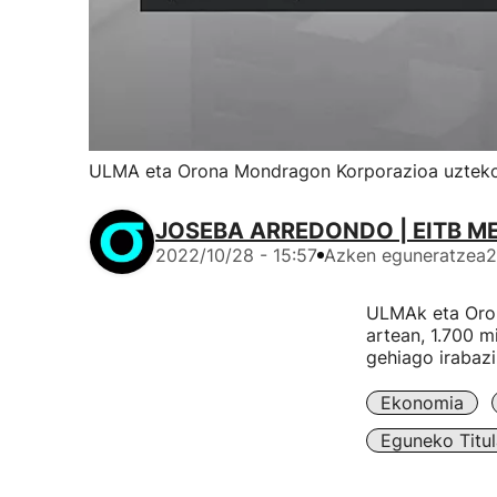
ULMA eta Orona Mondragon Korporazioa uzteko 
JOSEBA ARREDONDO | EITB M
2022/10/28 - 15:57
Azken eguneratzea
2
ULMAk eta Orona
artean, 1.700 mi
gehiago irabazi
Ekonomia
Eguneko Titul