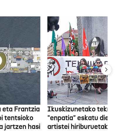
 eta Frantzia
Ikuskizunetako teknikariek
oi tentsioko
"enpatia" eskatu diete
a jartzen hasi
artistei hiriburuetako jaiet