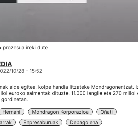
prozesua ireki dute
EDIA
022/10/28 - 15:52
k alde egitea, kolpe handia litzateke Mondragonentzat. Iz
lioi euroko salmentak dituzte, 11.000 langile eta 270 milioi
 gordinetan.
Hernani
Mondragon Korporazioa
Oñati
arrak
Enpresaburuak
Debagoiena