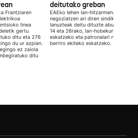
rean
deitutako greban
ta Frantziaren
EAEko lehen lan-hitzarmena
lektrikoa
negoziatzen ari diren sindikatuek
ntsioko linea
lanuzteak deitu dituzte abuztuaren 5,
eletik gertu
14 eta 26rako, lan-hobekuntzak
tuko ditu eta 276
eskatzeko eta patronalari negoziazio
ingo du ur azpian.
berriro ekiteko eskatzeko.
 egingo ez zaiola
inbegiratuko ditu