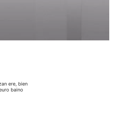
an ere, bien
 euro baino