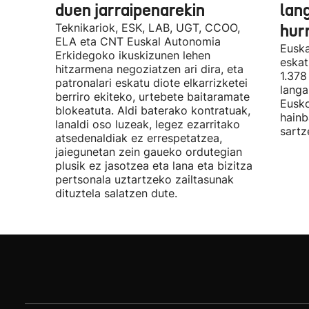
duen jarraipenarekin
lan
Teknikariok, ESK, LAB, UGT, CCOO,
hur
ELA eta CNT Euskal Autonomia
Euska
Erkidegoko ikuskizunen lehen
eskat
hitzarmena negoziatzen ari dira, eta
1.378
patronalari eskatu diote elkarrizketei
langa
berriro ekiteko, urtebete baitaramate
Eusko
blokeatuta. Aldi baterako kontratuak,
hainb
lanaldi oso luzeak, legez ezarritako
sartz
atsedenaldiak ez errespetatzea,
jaiegunetan zein gaueko ordutegian
plusik ez jasotzea eta lana eta bizitza
pertsonala uztartzeko zailtasunak
dituztela salatzen dute.