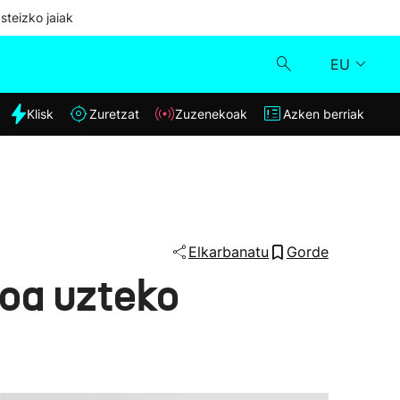
steizko jaiak
EU
dia
Klisk
Zuretzat
Zuzenekoak
Azken berriak
Klisk
Zuzenekoak
Zuretzat
Elkarbanatu
Gorde
oa uzteko
Azken berriak