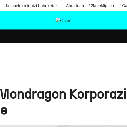
|
|
Koloneko minbizi baheketak
Abuztuaren 12ko eklipsea
Ga
tura
Ikusmiran
Egural
Osasuna
Teknologia
Mondragon Korporazi
te