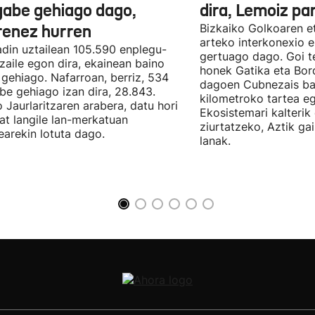
gabe gehiago dago,
dira, Lemoiz pa
renez hurren
Bizkaiko Golkoaren e
arteko interkonexio e
din uztailean 105.590 enplegu-
gertuago dago. Goi te
zaile egon dira, ekainean baino
honek Gatika eta Bord
 gehiago. Nafarroan, berriz, 534
dagoen Cubnezais ba
be gehiago izan dira, 28.843.
kilometroko tartea eg
 Jaurlaritzaren arabera, datu hori
Ekosistemari kalterik
at langile lan-merkatuan
ziurtatzeko, Aztik ga
earekin lotuta dago.
lanak.