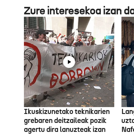
Zure interesekoa izan d
Ikuskizunetako teknikarien
Lan
grebaren deitzaileak pozik
uzt
agertu dira lanuzteak izan
Naf