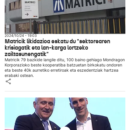
2024/10/24 - 19:03
Matricik likidazioa eskatu du "sektorearen
krisiagatik eta lan-karga lortzeko
zailtasunengatik"
Matricik 79 bazkide langile ditu, 100 baino gehiago Mondragon
Korporazioko beste kooperatiba batzuetan birkokatu ondoren
eta beste 40k aurretiko erretiroak eta eszedentziak hartzea
erabaki ostean.