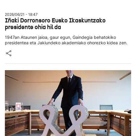
2026/06/21 - 18:47
Iñaki Dorronsoro Eusko Ikaskuntzako
presidente ohia hil da
1947an Ataunen jaioa, gaur egun, Gaindegia behatokiko
presidentea eta Jakiundeko akademiako ohorezko kidea zen.