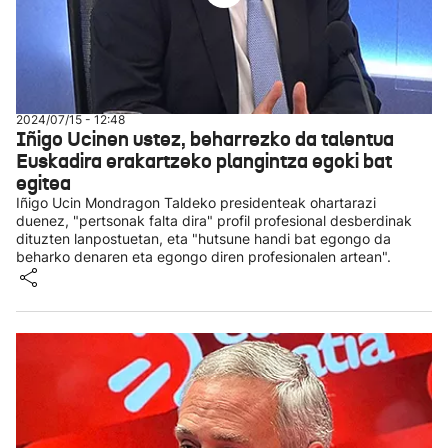
2024/07/15 - 12:48
Iñigo Ucinen ustez, beharrezko da talentua
Euskadira erakartzeko plangintza egoki bat
egitea
Iñigo Ucin Mondragon Taldeko presidenteak ohartarazi
duenez, "pertsonak falta dira" profil profesional desberdinak
dituzten lanpostuetan, eta "hutsune handi bat egongo da
beharko denaren eta egongo diren profesionalen artean".