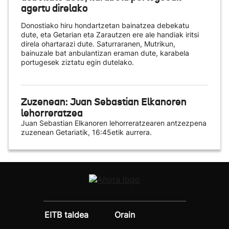
agertu direlako
Donostiako hiru hondartzetan bainatzea debekatu
dute, eta Getarian eta Zarautzen ere ale handiak iritsi
direla ohartarazi dute. Saturraranen, Mutrikun,
bainuzale bat anbulantizan eraman dute, karabela
portugesek ziztatu egin dutelako.
Zuzenean: Juan Sebastian Elkanoren
lehorreratzea
Juan Sebastian Elkanoren lehorreratzearen antzezpena
zuzenean Getariatik, 16:45etik aurrera.
EITB taldea
Orain