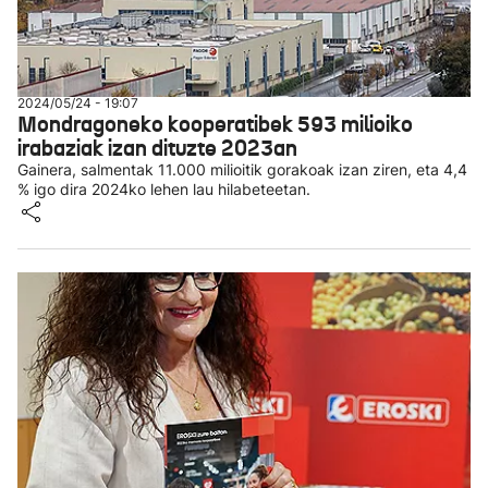
2024/05/24 - 19:07
Mondragoneko kooperatibek 593 milioiko
irabaziak izan dituzte 2023an
Gainera, salmentak 11.000 milioitik gorakoak izan ziren, eta 4,4
% igo dira 2024ko lehen lau hilabeteetan.