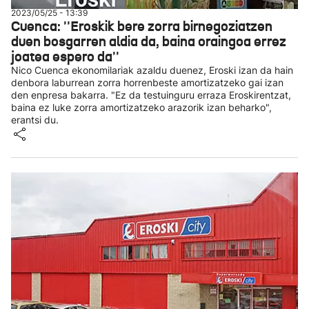
2023/05/25 - 13:39
Cuenca: ''Eroskik bere zorra birnegoziatzen
duen bosgarren aldia da, baina oraingoa errez
joatea espero da''
Nico Cuenca ekonomilariak azaldu duenez, Eroski izan da hain
denbora laburrean zorra horrenbeste amortizatzeko gai izan
den enpresa bakarra. "Ez da testuinguru erraza Eroskirentzat,
baina ez luke zorra amortizatzeko arazorik izan beharko",
erantsi du.