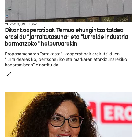
2025/10/09 - 16:41
Dikar kooperatibak Ternua ehungintza taldea
erosi du “jarraitutasuna” eta “lurralde industria
bermatzeko” helburuarekin
Proposamenaren “arrakasta” kooperatibak erakutsi duen
“lurraldearekiko, pertsonekiko eta markaren etorkizunarekiko
konpromisoan” oinarritu da.