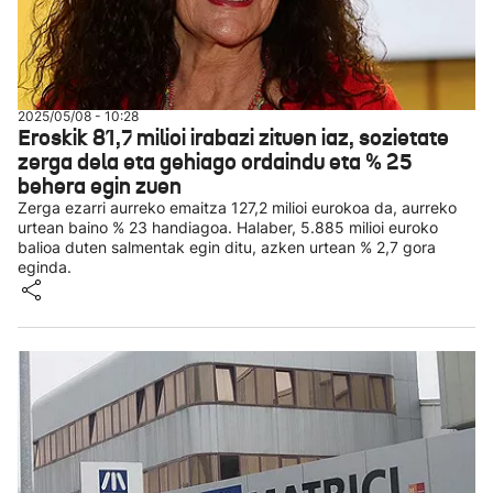
2025/05/08 - 10:28
Eroskik 81,7 milioi irabazi zituen iaz, sozietate
zerga dela eta gehiago ordaindu eta % 25
behera egin zuen
Zerga ezarri aurreko emaitza 127,2 milioi eurokoa da, aurreko
urtean baino % 23 handiagoa. Halaber, 5.885 milioi euroko
balioa duten salmentak egin ditu, azken urtean % 2,7 gora
eginda.