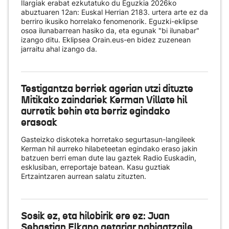
Ilargiak erabat ezkutatuko du Eguzkia 2026ko
abuztuaren 12an: Euskal Herrian 2183. urtera arte ez da
berriro ikusiko horrelako fenomenorik. Eguzki-eklipse
osoa ilunabarrean hasiko da, eta egunak "bi ilunabar"
izango ditu. Eklipsea Orain.eus-en bidez zuzenean
jarraitu ahal izango da.
Testigantza berriek agerian utzi dituzte
Mitikako zaindariek Kerman Villate hil
aurretik behin eta berriz egindako
erasoak
Gasteizko diskoteka horretako segurtasun-langileek
Kerman hil aurreko hilabeteetan egindako eraso jakin
batzuen berri eman dute lau gaztek Radio Euskadin,
esklusiban, erreportaje batean. Kasu guztiak
Ertzaintzaren aurrean salatu zituzten.
Sosik ez, eta hilobirik ere ez: Juan
Sebastian Elkano getariar nabigatzaile