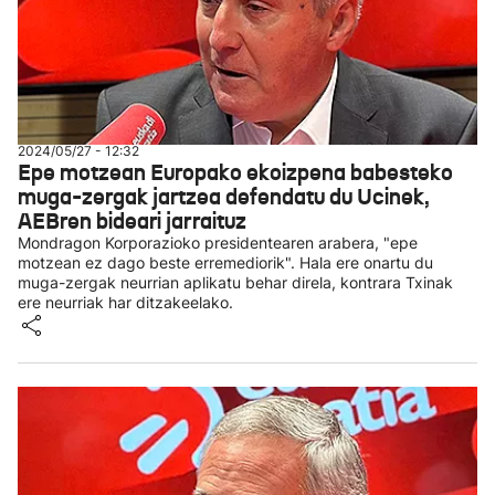
2024/05/27 - 12:32
Epe motzean Europako ekoizpena babesteko
muga-zergak jartzea defendatu du Ucinek,
AEBren bideari jarraituz
Mondragon Korporazioko presidentearen arabera, "epe
motzean ez dago beste erremediorik". Hala ere onartu du
muga-zergak neurrian aplikatu behar direla, kontrara Txinak
ere neurriak har ditzakeelako.