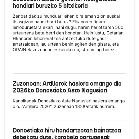
handiari buruzko 5 bitxikeria
Zenbat dakizu munduari lehen bira eman zion euskal
itsasgizon handi horri buruz? Elkanoren figura
lerroburuetara ekarri nahi dugu, haren heriotzaren 500.
urteurrena bete berri den honetan. Hain justu, Getarian
Elkanoren lehorreratzea antzeztuko dute gaur
arratsaldean, lau urtean behin egiten den gisara, eta
ORAINek zuzenean eskainiko du
, streaming bidez.
Zuzenean: Artillerok hasiera emango dio
2026ko Donostiako Aste Nagusiari
Kanoikadak Donostiako Aste Nagusiari hasiera emango
dio. "Artillero 2026", zuzenean 18:00etatik aurrera.
Donostiako hiru hondartzetan bainatzea
debekatu dute, karabela portugesak