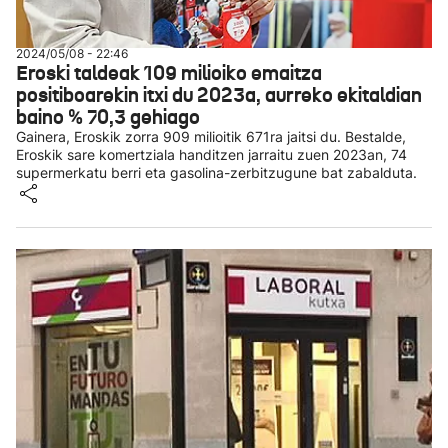
2024/05/08 - 22:46
Eroski taldeak 109 milioiko emaitza
positiboarekin itxi du 2023a, aurreko ekitaldian
baino % 70,3 gehiago
Gainera, Eroskik zorra 909 milioitik 671ra jaitsi du. Bestalde,
Eroskik sare komertziala handitzen jarraitu zuen 2023an, 74
supermerkatu berri eta gasolina-zerbitzugune bat zabalduta.