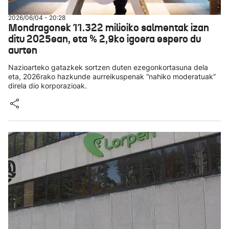
2026/06/04 - 20:28
Mondragonek 11.322 milioiko salmentak izan
ditu 2025ean, eta % 2,9ko igoera espero du
aurten
Nazioarteko gatazkek sortzen duten ezegonkortasuna dela
eta, 2026rako hazkunde aurreikuspenak “nahiko moderatuak”
direla dio korporazioak.