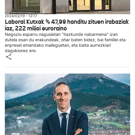
2024/02/19 - 12:17
Laboral Kutxak % 47,99 handitu zituen irabaziak
iaz, 222 milioi euroraino
Negozio esparru nagusietan "hazkunde nabarmena" izan
dutela esan du erakundeak, ohar baten bidez, bai familiei eta
enpresei emandako maileguetan, eta baita aurrezkiari
dagokionez ere.