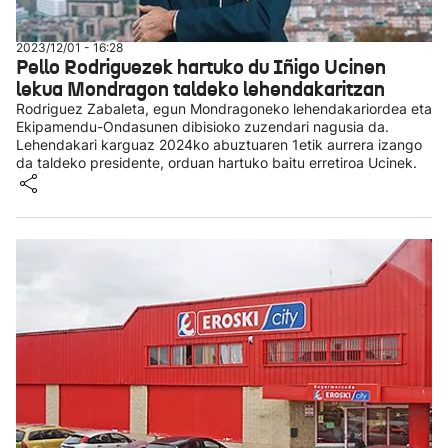
2023/12/01 - 16:28
Pello Rodriguezek hartuko du Iñigo Ucinen
lekua Mondragon taldeko lehendakaritzan
Rodriguez Zabaleta, egun Mondragoneko lehendakariordea eta
Ekipamendu-Ondasunen dibisioko zuzendari nagusia da.
Lehendakari karguaz 2024ko abuztuaren 1etik aurrera izango
da taldeko presidente, orduan hartuko baitu erretiroa Ucinek.