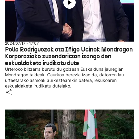
2024/07/17 - 17:07
Pello Rodriguezek eta Iñigo Ucinek Mondragon
Korporazioko zuzendaritzan izango den
eskualdaketa irudikatu dute
Urteroko biltzarra burutu du goizean Euskalduna jauregian
Mondragon taldeak. Gaurkoa berezia izan da, datorren lau
urteetarako asmoak aurkeztearekin batera, lekukoaren
eskualdaketa irudikatu dutelako.