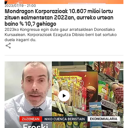
2023/07/19 - 21:00
Mondragon Korporazioak 10.607 milioi lortu
zituen salmentetan 2022an, aurreko urtean
baino % 10,7 gehiago
2023ko Kongresua egin dute gaur arratsaldean Donostiako
Kursaalean. Korporazioak Ezagutza Dibisio berri bat sortuko
duela iragarri du.