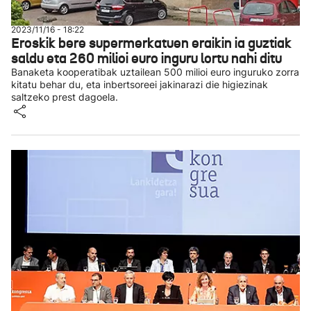
2023/11/16 - 18:22
Eroskik bere supermerkatuen eraikin ia guztiak
saldu eta 260 milioi euro inguru lortu nahi ditu
Banaketa kooperatibak uztailean 500 milioi euro inguruko zorra
kitatu behar du, eta inbertsoreei jakinarazi die higiezinak
saltzeko prest dagoela.