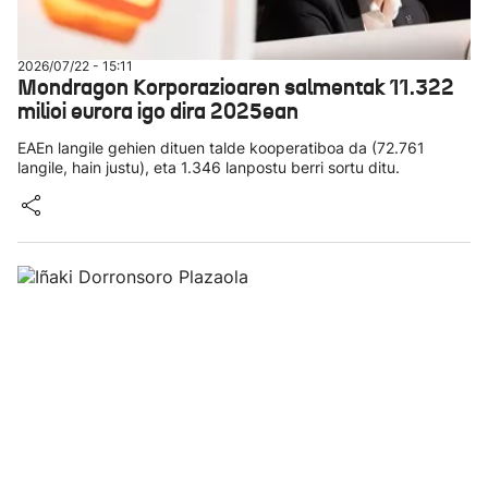
2026/07/22 - 15:11
Mondragon Korporazioaren salmentak 11.322
milioi eurora igo dira 2025ean
EAEn langile gehien dituen talde kooperatiboa da (72.761
langile, hain justu), eta 1.346 lanpostu berri sortu ditu.