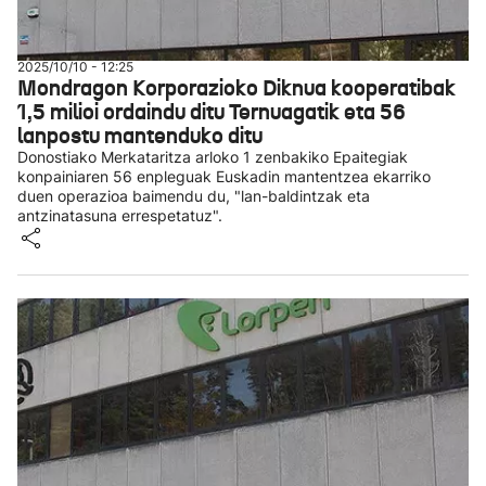
2025/10/10 - 12:25
Mondragon Korporazioko Diknua kooperatibak
1,5 milioi ordaindu ditu Ternuagatik eta 56
lanpostu mantenduko ditu
Donostiako Merkataritza arloko 1 zenbakiko Epaitegiak
konpainiaren 56 enpleguak Euskadin mantentzea ekarriko
duen operazioa baimendu du, "lan-baldintzak eta
antzinatasuna errespetatuz".