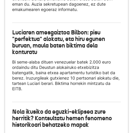
eman du. Auzia sekretupean dagoenez, ez dute
emakumearen egoeraz informatu.
Luciaren amesgaiztoa Bilbon: pisu
"perfektua" alokatu, eta hiru egunen
buruan, maula baten biktima dela
konturatu
Bi seme-alaba dituen venezuelar batek 2.000 euro
ordaindu ditu Deustun alokairuko etxebizitza
batengatik, baina etxea apartamentu turistiko bat da
berez. Iruzurgileak gutxienez 10 pertsonari alokatu die,
tartean Luciari berari. Biktima horrekin mintzatu da
EITB.
Nola ikusiko da eguzki-eklipsea zure
herritik? Kontsultatu hemen fenomeno
historikoari behatzeko mapak