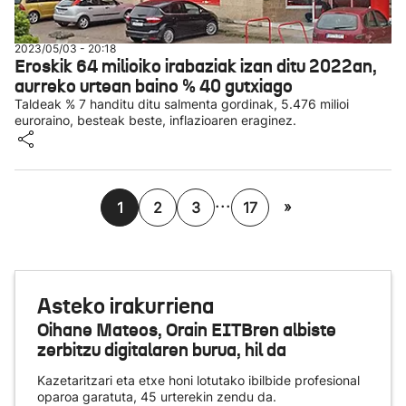
2023/05/03 - 20:18
Eroskik 64 milioiko irabaziak izan ditu 2022an,
aurreko urtean baino % 40 gutxiago
Taldeak % 7 handitu ditu salmenta gordinak, 5.476 milioi
euroraino, besteak beste, inflazioaren eraginez.
...
»
1
2
3
17
Asteko irakurriena
Oihane Mateos, Orain EITBren albiste
zerbitzu digitalaren burua, hil da
Kazetaritzari eta etxe honi lotutako ibilbide profesional
oparoa garatuta, 45 urterekin zendu da.