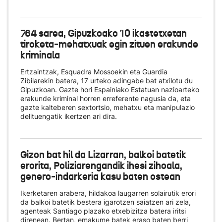
764 sarea, Gipuzkoako 10 ikastetxetan
tiroketa-mehatxuak egin zituen erakunde
kriminala
Ertzaintzak, Esquadra Mossoekin eta Guardia
Zibilarekin batera, 17 urteko adingabe bat atxilotu du
Gipuzkoan. Gazte hori Espainiako Estatuan nazioarteko
erakunde kriminal horren erreferente nagusia da, eta
gazte kalteberen sextortsio, mehatxu eta manipulazio
delituengatik ikertzen ari dira.
Gizon bat hil da Lizarran, balkoi batetik
erorita, Poliziarengandik ihesi zihoala,
genero-indarkeria kasu baten ostean
Ikerketaren arabera, hildakoa laugarren solairutik erori
da balkoi batetik bestera igarotzen saiatzen ari zela,
agenteak Santiago plazako etxebizitza batera iritsi
direnean. Bertan, emakume batek eraso baten berri