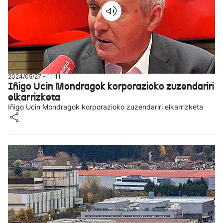
2024/05/27 - 11:11
Iñigo Ucin Mondragok korporazioko zuzendariri
elkarrizketa
Iñigo Ucin Mondragok korporazioko zuzendariri elkarrizketa