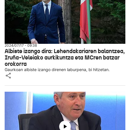
2024/07/17 - 09:38
Albiste izango dira: Lehendakariaren balantzea,
Iruña-Veleiako aurkikuntza eta MCren batzar
orokorra
Gaurkoan albiste izango direnen laburpena, bi hitzetan.