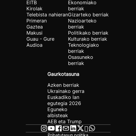
EITB
Ekonomiako
Kirolak
berriak
Telebista nahieran
Gizarteko berriak
Primeran
Nazioarteko
Gaztea
berriak
Makusi
Politikako berriak
Guau - Gure
Kulturako berriak
Audioa
Teknologiako
berriak
Osasuneko
berriak
Gaurkotasuna
Azken berriak
Ukrainako gerra
Euskadiko lan
egutegia 2026
Eguneko
albisteak
AEB eta Trump
Pribatutasun politika