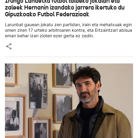
Irungo Landetxa futbol taldeko jokalari eta
zaleek Hernanin izandako jarrera ikertuko du
Gipuzkoako Futbol Federazioak
Larunbat gauean jokatu zen partidan, irain eta mehatxuak egin
omen ziren 17 urteko arbitroaren kontra, eta Ertzaintzari abisua
eman behar izan zioten ezer gerta ez zedin.