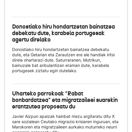
Donostiako hiru hondartzetan bainatzea
debekatu dute, karabela portugesak
agertu direlako
Donostiako hiru hondartzetan bainatzea debekatu
dute, eta Getarian eta Zarautzen ere ale handiak iritsi
direla ohartarazi dute. Saturraranen, Mutrikun,
bainuzale bat anbulantizan eraman dute, karabela
portugesek ziztatu egin dutelako.
Uharteko parrokoak "Rabat
bonbardatzea" eta migratzaileei suarekin
erantzutea proposatu du
Javier Aizpun apaizak hainbat mezu argitaratu ditu X
sare sozialean Ceutako migrazio krisiaren inguruan, eta
Marokoren eta migratzaileen aurkako muturreko neurri