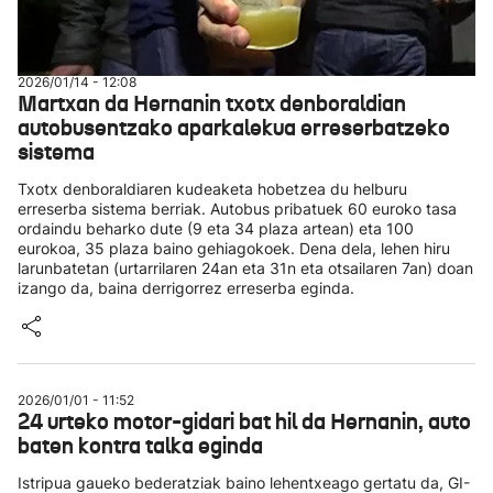
2026/01/14 - 12:08
Martxan da Hernanin txotx denboraldian
autobusentzako aparkalekua erreserbatzeko
sistema
Txotx denboraldiaren kudeaketa hobetzea du helburu
erreserba sistema berriak. Autobus pribatuek 60 euroko tasa
ordaindu beharko dute (9 eta 34 plaza artean) eta 100
eurokoa, 35 plaza baino gehiagokoek. Dena dela, lehen hiru
larunbatetan (urtarrilaren 24an eta 31n eta otsailaren 7an) doan
izango da, baina derrigorrez erreserba eginda.
2026/01/01 - 11:52
24 urteko motor-gidari bat hil da Hernanin, auto
baten kontra talka eginda
Istripua gaueko bederatziak baino lehentxeago gertatu da, GI-