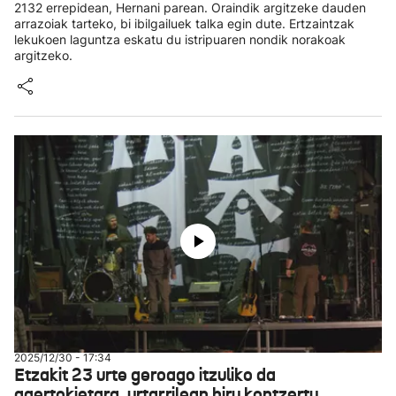
2132 errepidean, Hernani parean. Oraindik argitzeke dauden
arrazoiak tarteko, bi ibilgailuek talka egin dute. Ertzaintzak
lekukoen laguntza eskatu du istripuaren nondik norakoak
argitzeko.
2025/12/30 - 17:34
Etzakit 23 urte geroago itzuliko da
agertokietara, urtarrilean hiru kontzertu