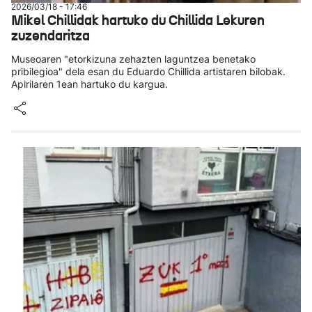
2026/03/18 - 17:46
Mikel Chillidak hartuko du Chillida Lekuren
zuzendaritza
Museoaren "etorkizuna zehazten laguntzea benetako
pribilegioa" dela esan du Eduardo Chillida artistaren bilobak.
Apirilaren 1ean hartuko du kargua.