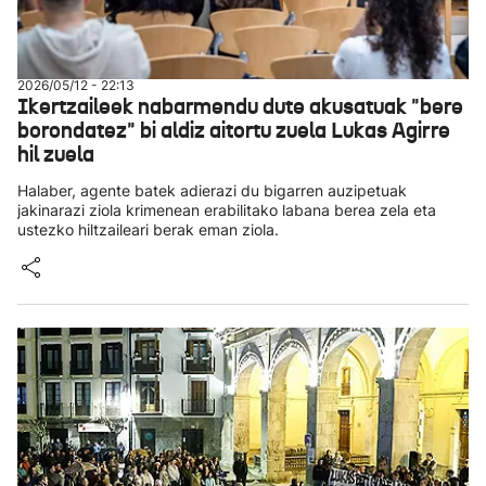
2026/05/12 - 22:13
Ikertzaileek nabarmendu dute akusatuak "bere
borondatez" bi aldiz aitortu zuela Lukas Agirre
hil zuela
Halaber, agente batek adierazi du bigarren auzipetuak
jakinarazi ziola krimenean erabilitako labana berea zela eta
ustezko hiltzaileari berak eman ziola.