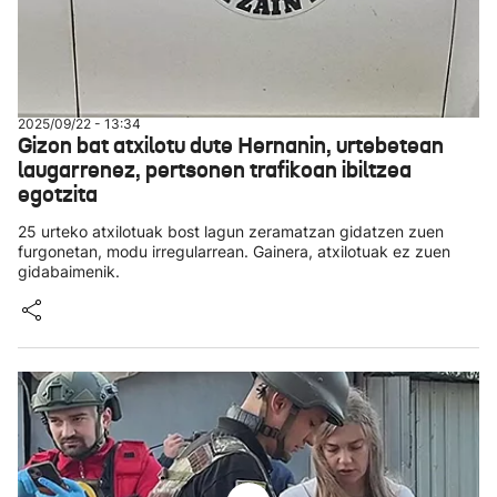
2025/09/22 - 13:34
Gizon bat atxilotu dute Hernanin, urtebetean
laugarrenez, pertsonen trafikoan ibiltzea
egotzita
25 urteko atxilotuak bost lagun zeramatzan gidatzen zuen
furgonetan, modu irregularrean. Gainera, atxilotuak ez zuen
gidabaimenik.