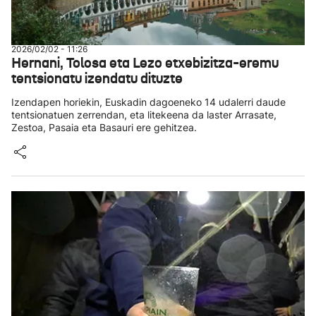
2026/02/02 - 11:26
Hernani, Tolosa eta Lezo etxebizitza-eremu
tentsionatu izendatu dituzte
Izendapen horiekin, Euskadin dagoeneko 14 udalerri daude
tentsionatuen zerrendan, eta litekeena da laster Arrasate,
Zestoa, Pasaia eta Basauri ere gehitzea.