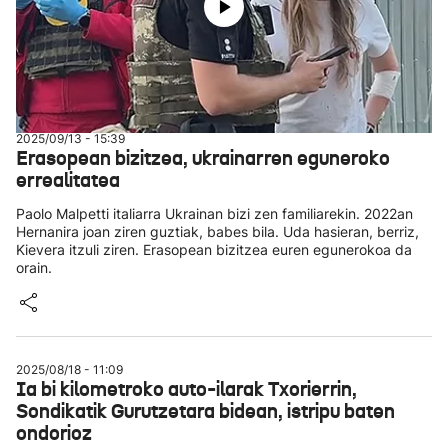
2025/09/13 - 15:39
Erasopean bizitzea, ukrainarren eguneroko
errealitatea
Paolo Malpetti italiarra Ukrainan bizi zen familiarekin. 2022an
Hernanira joan ziren guztiak, babes bila. Uda hasieran, berriz,
Kievera itzuli ziren. Erasopean bizitzea euren egunerokoa da
orain.
2025/08/18 - 11:09
Ia bi kilometroko auto-ilarak Txorierrin,
Sondikatik Gurutzetara bidean, istripu baten
ondorioz