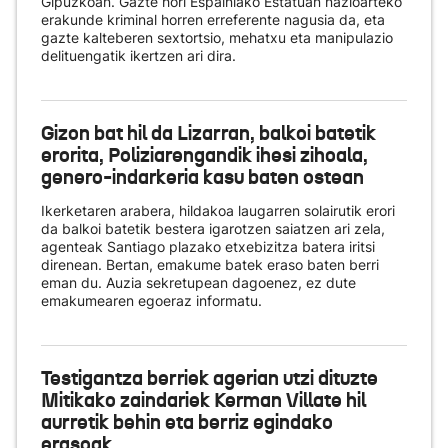
Gipuzkoan. Gazte hori Espainiako Estatuan nazioarteko
erakunde kriminal horren erreferente nagusia da, eta
gazte kalteberen sextortsio, mehatxu eta manipulazio
delituengatik ikertzen ari dira.
Gizon bat hil da Lizarran, balkoi batetik
erorita, Poliziarengandik ihesi zihoala,
genero-indarkeria kasu baten ostean
Ikerketaren arabera, hildakoa laugarren solairutik erori
da balkoi batetik bestera igarotzen saiatzen ari zela,
agenteak Santiago plazako etxebizitza batera iritsi
direnean. Bertan, emakume batek eraso baten berri
eman du. Auzia sekretupean dagoenez, ez dute
emakumearen egoeraz informatu.
Testigantza berriek agerian utzi dituzte
Mitikako zaindariek Kerman Villate hil
aurretik behin eta berriz egindako
erasoak