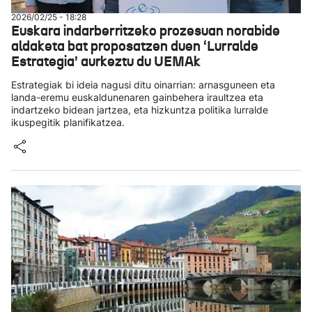
2026/02/25 - 18:28
Euskara indarberritzeko prozesuan norabide
aldaketa bat proposatzen duen ‘Lurralde
Estrategia’ aurkeztu du UEMAk
Estrategiak bi ideia nagusi ditu oinarrian: arnasguneen eta
landa-eremu euskaldunenaren gainbehera iraultzea eta
indartzeko bidean jartzea, eta hizkuntza politika lurralde
ikuspegitik planifikatzea.