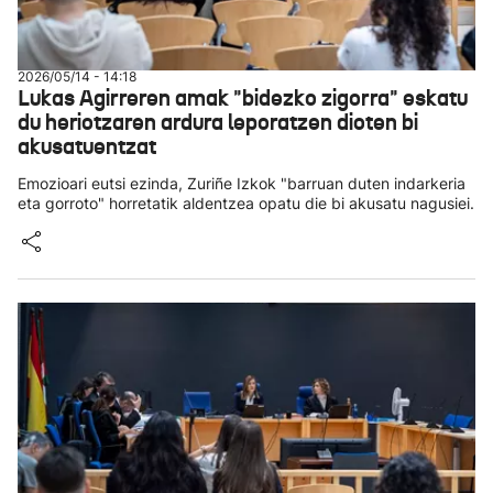
2026/05/14 - 14:18
Lukas Agirreren amak "bidezko zigorra" eskatu
du heriotzaren ardura leporatzen dioten bi
akusatuentzat
Emozioari eutsi ezinda, Zuriñe Izkok "barruan duten indarkeria
eta gorroto" horretatik aldentzea opatu die bi akusatu nagusiei.