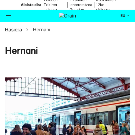
|
|
Albiste dira
Txikiren
lehorreratzea
12ko
jaitsiera,
Getarian
eklipsea
zuzenean
EU
Hasiera
Hernani
Aktualitatea
Bilatzailea
Politika
Hernani
Kultura
Ikusmiran
Eguraldia