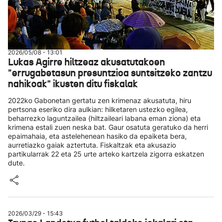
2026/05/08 - 13:01
Lukas Agirre hiltzeaz akusatutakoen
"errugabetasun presuntzioa suntsitzeko zantzu
nahikoak" ikusten ditu fiskalak
2022ko Gabonetan gertatu zen krimenaz akusatuta, hiru
pertsona eseriko dira aulkian: hilketaren ustezko egilea,
beharrezko laguntzailea (hiltzaileari labana eman ziona) eta
krimena estali zuen neska bat. Gaur osatuta geratuko da herri
epaimahaia, eta astelehenean hasiko da epaiketa bera,
aurretiazko gaiak aztertuta. Fiskaltzak eta akusazio
partikularrak 22 eta 25 urte arteko kartzela zigorra eskatzen
dute.
2026/03/29 - 15:43