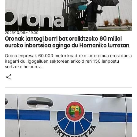
2025/10/09 - 19:00
Oronak lantegi berri bat eraikitzeko 60 milioi
euroko inbertsioa egingo du Hernaniko lurretan
Orona enpresak 60.000 metro koadroko lur-eremua erosi duela
iragarri du, igogailuen sektorean ariko diren 150 lanpostu
sortzeko helburuz.