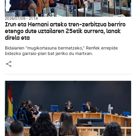
2026/07/09 - 21:14
Irun eta Hernani arteko tren-zerbitzua berriro
etengo dute uztailaren 25etik aurrera, lanak
direla eta
Bidaiarien "mugikortasuna bermatzeko," Renfek errepide
bidezko garraio-plan bat jarriko du martxan.