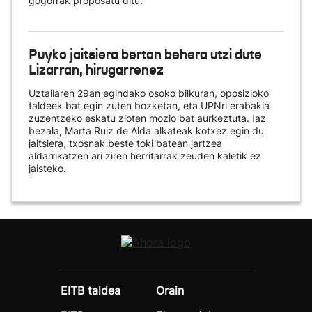
gogorrak proposatu ditu.
Puyko jaitsiera bertan behera utzi dute
Lizarran, hirugarrenez
Uztailaren 29an egindako osoko bilkuran, oposizioko
taldeek bat egin zuten bozketan, eta UPNri erabakia
zuzentzeko eskatu zioten mozio bat aurkeztuta. Iaz
bezala, Marta Ruiz de Alda alkateak kotxez egin du
jaitsiera, txosnak beste toki batean jartzea
aldarrikatzen ari ziren herritarrak zeuden kaletik ez
jaisteko.
EITB taldea
Orain