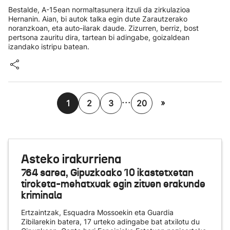
Bestalde, A-15ean normaltasunera itzuli da zirkulazioa
Hernanin. Aian, bi autok talka egin dute Zarautzerako
noranzkoan, eta auto-ilarak daude. Zizurren, berriz, bost
pertsona zauritu dira, tartean bi adingabe, goizaldean
izandako istripu batean.
...
»
1
2
3
20
Asteko irakurriena
764 sarea, Gipuzkoako 10 ikastetxetan
tiroketa-mehatxuak egin zituen erakunde
kriminala
Ertzaintzak, Esquadra Mossoekin eta Guardia
Zibilarekin batera, 17 urteko adingabe bat atxilotu du