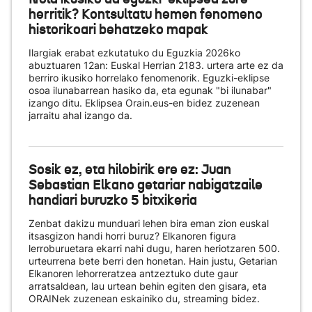
herritik? Kontsultatu hemen fenomeno
historikoari behatzeko mapak
Ilargiak erabat ezkutatuko du Eguzkia 2026ko
abuztuaren 12an: Euskal Herrian 2183. urtera arte ez da
berriro ikusiko horrelako fenomenorik. Eguzki-eklipse
osoa ilunabarrean hasiko da, eta egunak "bi ilunabar"
izango ditu. Eklipsea Orain.eus-en bidez zuzenean
jarraitu ahal izango da.
Sosik ez, eta hilobirik ere ez: Juan
Sebastian Elkano getariar nabigatzaile
handiari buruzko 5 bitxikeria
Zenbat dakizu munduari lehen bira eman zion euskal
itsasgizon handi horri buruz? Elkanoren figura
lerroburuetara ekarri nahi dugu, haren heriotzaren 500.
urteurrena bete berri den honetan. Hain justu, Getarian
Elkanoren lehorreratzea antzeztuko dute gaur
arratsaldean, lau urtean behin egiten den gisara, eta
ORAINek zuzenean eskainiko du
, streaming bidez.