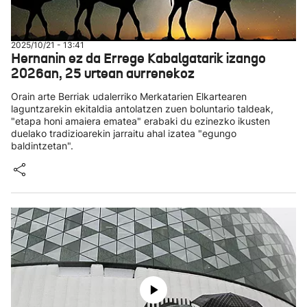
2025/10/21 - 13:41
Hernanin ez da Errege Kabalgatarik izango
2026an, 25 urtean aurrenekoz
Orain arte Berriak udalerriko Merkatarien Elkartearen
laguntzarekin ekitaldia antolatzen zuen boluntario taldeak,
"etapa honi amaiera ematea" erabaki du ezinezko ikusten
duelako tradizioarekin jarraitu ahal izatea "egungo
baldintzetan".