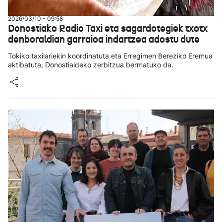
2026/03/10 - 09:58
Donostiako Radio Taxi eta sagardotegiek txotx
denboraldian garraioa indartzea adostu dute
Tokiko taxilariekin koordinatuta eta Erregimen Bereziko Eremua
aktibatuta, Donostialdeko zerbitzua bermatuko da.