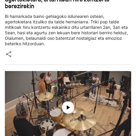
berezirekin
Bi hamarkada baino gehiagoko isilunearen ostean,
agertokietara itzuliko da talde hernaniarra. Triki pop talde
mitikoak hiru kontzertu eskainiko ditu urtarrilaren 2an, 3an eta
5ean, hasi eta agurtu zen lekuan bere historiari berriro helduz,
Oialumen, belaunaldi oso batentzat nostalgiaz eta emozioz
beteriko hitzorduan.