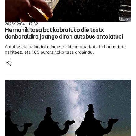
2025/12/04 - 17:32
Hernanik tasa bat kobratuko die txotx
denboraldira joango diren autobus antolatuei
Autobusek Ibaiondoko industrialdean aparkatu beharko dute
nahitaez, eta 100 eurorainoko tasa ordaindu.