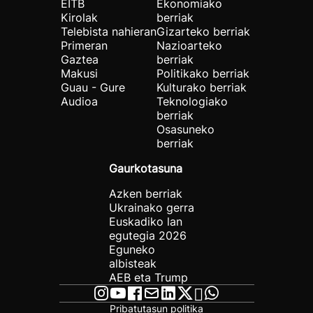
EITB
Ekonomiako
Kirolak
berriak
Telebista nahieran
Gizarteko berriak
Primeran
Nazioarteko
Gaztea
berriak
Makusi
Politikako berriak
Guau - Gure
Kulturako berriak
Audioa
Teknologiako
berriak
Osasuneko
berriak
Gaurkotasuna
Azken berriak
Ukrainako gerra
Euskadiko lan
egutegia 2026
Eguneko
albisteak
AEB eta Trump
Pribatutasun politika