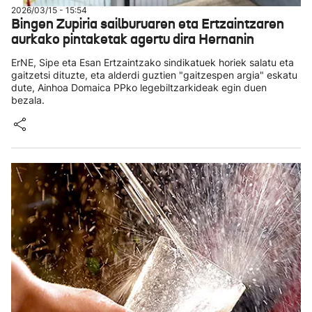
2026/03/15 - 15:54
Bingen Zupiria sailburuaren eta Ertzaintzaren
aurkako pintaketak agertu dira Hernanin
ErNE, Sipe eta Esan Ertzaintzako sindikatuek horiek salatu eta
gaitzetsi dituzte, eta alderdi guztien "gaitzespen argia" eskatu
dute, Ainhoa Domaica PPko legebiltzarkideak egin duen
bezala.