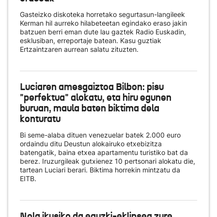
Gasteizko diskoteka horretako segurtasun-langileek
Kerman hil aurreko hilabeteetan egindako eraso jakin
batzuen berri eman dute lau gaztek Radio Euskadin,
esklusiban, erreportaje batean. Kasu guztiak
Ertzaintzaren aurrean salatu zituzten.
Luciaren amesgaiztoa Bilbon: pisu
"perfektua" alokatu, eta hiru egunen
buruan, maula baten biktima dela
konturatu
Bi seme-alaba dituen venezuelar batek 2.000 euro
ordaindu ditu Deustun alokairuko etxebizitza
batengatik, baina etxea apartamentu turistiko bat da
berez. Iruzurgileak gutxienez 10 pertsonari alokatu die,
tartean Luciari berari. Biktima horrekin mintzatu da
EITB.
Nola ikusiko da eguzki-eklipsea zure