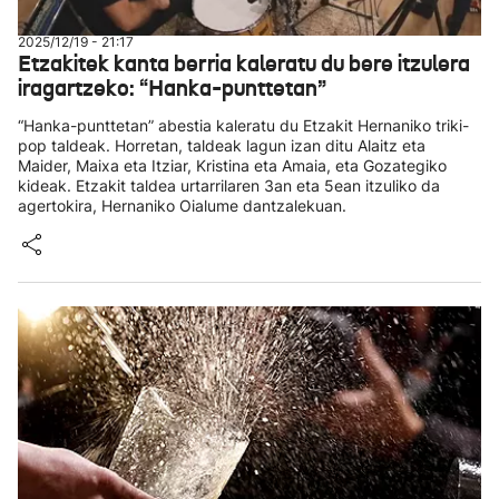
2025/12/19 - 21:17
Etzakitek kanta berria kaleratu du bere itzulera
iragartzeko: “Hanka-punttetan”
“Hanka-punttetan” abestia kaleratu du Etzakit Hernaniko triki-
pop taldeak. Horretan, taldeak lagun izan ditu Alaitz eta
Maider, Maixa eta Itziar, Kristina eta Amaia, eta Gozategiko
kideak. Etzakit taldea urtarrilaren 3an eta 5ean itzuliko da
agertokira, Hernaniko Oialume dantzalekuan.