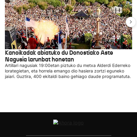
Kanoikadak abiatuko du Donostiako Aste
Nagusia larunbat honetan
Artillari nagusiak 19:00etan piztuko du metxa Alderdi Ederreko
lorategietan, eta horrela emango dio hasiera zortzi eguneko
jaiari. Guztira, 400 ekitaldi baino gehiago daude programatuta.