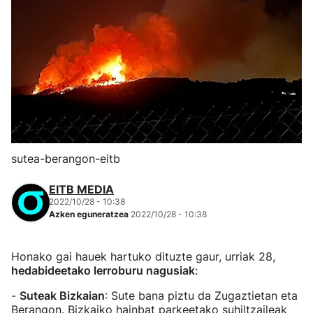
sutea-berangon-eitb
EITB MEDIA
2022/10/28 - 10:38
Azken eguneratzea
2022/10/28 - 10:38
Honako gai hauek hartuko dituzte gaur, urriak 28,
hedabideetako lerroburu nagusiak
:
-
Suteak Bizkaian
: Sute bana piztu da Zugaztietan eta
Berangon. Bizkaiko hainbat parkeetako suhiltzaileak