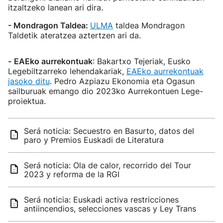
itzaltzeko lanean ari dira.
- Mondragon Taldea:
ULMA
taldea Mondragon
Taldetik ateratzea aztertzen ari da.
-
EAEko aurrekontuak
: Bakartxo Tejeriak, Eusko
Legebiltzarreko lehendakariak,
EAEko aurrekontuak
jasoko ditu
. Pedro Azpiazu Ekonomia eta Ogasun
sailburuak emango dio 2023ko Aurrekontuen Lege-
proiektua.
Será noticia: Secuestro en Basurto, datos del
paro y Premios Euskadi de Literatura
Será noticia: Ola de calor, recorrido del Tour
2023 y reforma de la RGI
Será noticia: Euskadi activa restricciones
antiincendios, selecciones vascas y Ley Trans