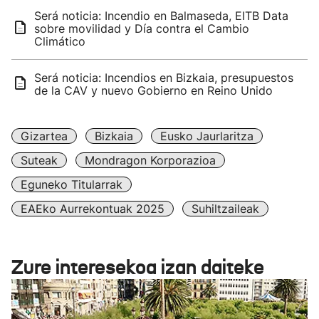
Será noticia: Incendio en Balmaseda, EITB Data
sobre movilidad y Día contra el Cambio
Climático
Será noticia: Incendios en Bizkaia, presupuestos
de la CAV y nuevo Gobierno en Reino Unido
Gizartea
Bizkaia
Eusko Jaurlaritza
Suteak
Mondragon Korporazioa
Eguneko Titularrak
EAEko Aurrekontuak 2025
Suhiltzaileak
Zure interesekoa izan daiteke