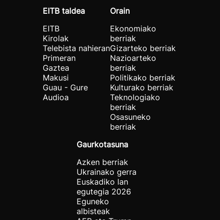
EITB taldea
Orain
EITB
Ekonomiako
Kirolak
berriak
Telebista nahieran
Gizarteko berriak
Primeran
Nazioarteko
Gaztea
berriak
Makusi
Politikako berriak
Guau - Gure
Kulturako berriak
Audioa
Teknologiako
berriak
Osasuneko
berriak
Gaurkotasuna
Azken berriak
Ukrainako gerra
Euskadiko lan
egutegia 2026
Eguneko
albisteak