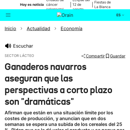
Fiestas de
|
|
Hoy es noticia
cáncer
12 de
La Blanca
colorrectal
agosto
ES
Inicio
Actualidad
Economía
Actualidad
Buscador
Política
Escuchar
SECTOR LÁCTEO
Compartir
Guardar
Cultura
Ganaderos navarros
aseguran que las
Ikusmiran
perspectivas a corto plazo
Eguraldia
son "dramáticas"
Afirman que están en una situación límite por los
costes de producción, y anuncian que en dos
semanas se espera una subida de los cereales del 25