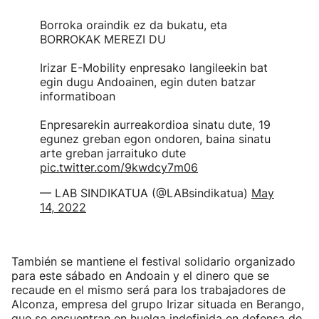
Borroka oraindik ez da bukatu, eta
BORROKAK MEREZI DU
Irizar E-Mobility enpresako langileekin bat
egin dugu Andoainen, egin duten batzar
informatiboan
Enpresarekin aurreakordioa sinatu dute, 19
egunez greban egon ondoren, baina sinatu
arte greban jarraituko dute
pic.twitter.com/9kwdcy7m06
— LAB SINDIKATUA (@LABsindikatua)
May
14, 2022
También se mantiene el festival solidario organizado
para este sábado en Andoain y el dinero que se
recaude en el mismo será para los trabajadores de
Alconza, empresa del grupo Irizar situada en Berango,
que se encuentran en huelga indefinida en defensa de