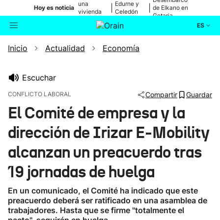
una
Edurne y
|
|
Hoy es noticia
de Elkano en
vivienda
Celedón
Getaria
de Bilbao
Txiki
ES
Inicio
Actualidad
Economía
Actualidad
Buscador
Política
Escuchar
CONFLICTO LABORAL
Compartir
Guardar
Cultura
El Comité de empresa y la
dirección de Irizar E-Mobility
Ikusmiran
alcanzan un preacuerdo tras
Eguraldia
19 jornadas de huelga
En un comunicado, el Comité ha indicado que este
preacuerdo deberá ser ratificado en una asamblea de
trabajadores. Hasta que se firme "totalmente el