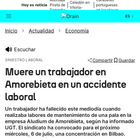
Celedón en
|
|
Hoy es noticia
Pirata de
portuguesas
Vitoria-
Donostia
en las playas
Gasteiz
ES
Inicio
Actualidad
Economía
Actualidad
Buscador
Política
Escuchar
SINIESTRO LABORAL
Compartir
Guardar
Cultura
Muere un trabajador en
Amorebieta en un accidente
Ikusmiran
laboral
Eguraldia
Un trabajador ha fallecido este mediodía cuando
realizaba labores de mantenimiento de una pala en la
empresa Aludium de Amorebieta, según ha informado
UGT. El sindicato ha convocado para el próximo
miércoles, 6 de julio, una concentración en Bilbao.