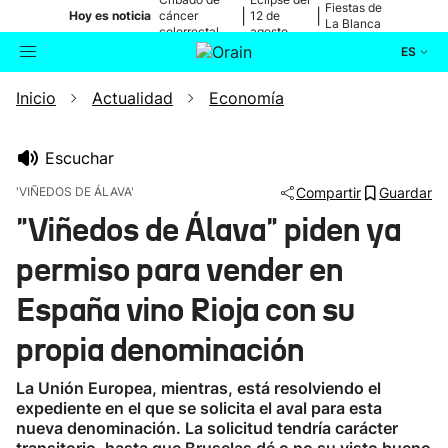
Fiestas de
|
|
Hoy es noticia
cáncer
12 de
La Blanca
colorrectal
agosto
ES
Inicio
Actualidad
Economía
Actualidad
Buscador
Política
Escuchar
'VIÑEDOS DE ÁLAVA'
Compartir
Guardar
Cultura
"Viñedos de Álava" piden ya
permiso para vender en
Ikusmiran
España vino Rioja con su
Eguraldia
propia denominación
La Unión Europea, mientras, está resolviendo el
expediente en el que se solicita el aval para esta
nueva denominación. La solicitud tendría carácter