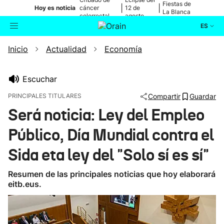
Fiestas de
|
|
Hoy es noticia
cáncer
12 de
La Blanca
colorrectal
agosto
ES
Inicio
Actualidad
Economía
Actualidad
Buscador
Política
Escuchar
PRINCIPALES TITULARES
Compartir
Guardar
Cultura
Será noticia: Ley del Empleo
Público, Día Mundial contra el
Ikusmiran
Sida eta ley del "Solo sí es sí"
Eguraldia
Resumen de las principales noticias que hoy elaborará
eitb.eus.