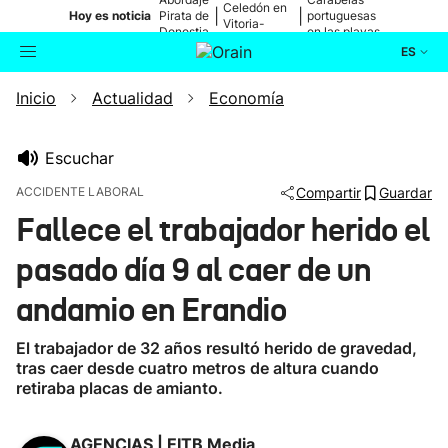
Celedón en
|
|
Hoy es noticia
Pirata de
portuguesas
Vitoria-
Donostia
en las playas
Gasteiz
ES
Inicio
Actualidad
Economía
Actualidad
Buscador
Política
Escuchar
ACCIDENTE LABORAL
Compartir
Guardar
Cultura
Fallece el trabajador herido el
pasado día 9 al caer de un
Ikusmiran
andamio en Erandio
Eguraldia
El trabajador de 32 años resultó herido de gravedad,
tras caer desde cuatro metros de altura cuando
retiraba placas de amianto.
AGENCIAS | EITB Media