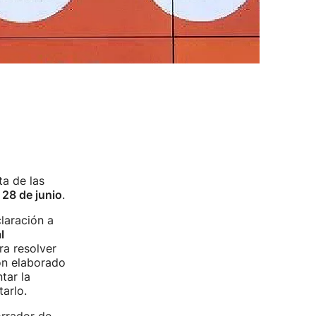
a de las
l 28 de junio
.
laración a
l
ra resolver
ón elaborado
tar la
arlo.