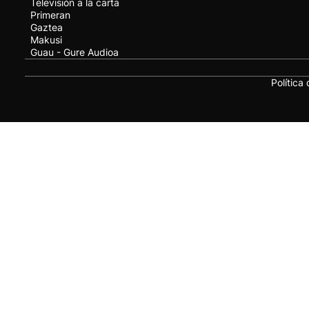
Televisión a la carta
Primeran
Gaztea
Makusi
Guau - Gure Audioa
Política