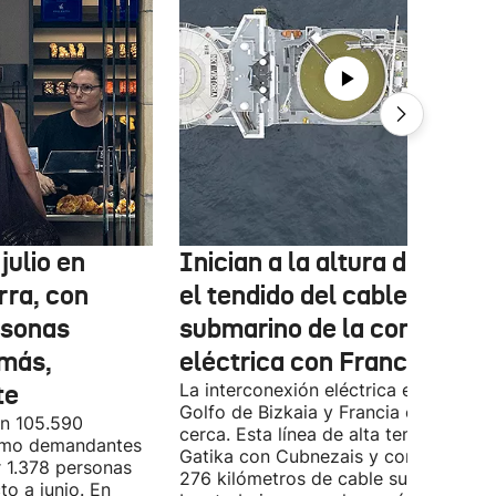
julio en
Inician a la altura de Lemo
rra, con
el tendido del cable
rsonas
submarino de la conexión
más,
eléctrica con Francia
te
La interconexión eléctrica entre el
Golfo de Bizkaia y Francia está más
on 105.590
cerca. Esta línea de alta tensión unirá
como demandantes
Gatika con Cubnezais y contará con
 1.378 personas
276 kilómetros de cable submarino.
o a junio. En