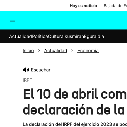
Hoy es noticia
Bajada de Ed
Actualidad
Política
Cul
Actualidad
Política
Cultura
Ikusmiran
Eguraldia
Sociedad
Elecciones
Economía
Inicio
Actualidad
Economía
Internacional
Escuchar
IRPF
El 10 de abril co
declaración de la
La declaración del IRPF del ejercicio 2023 se pod