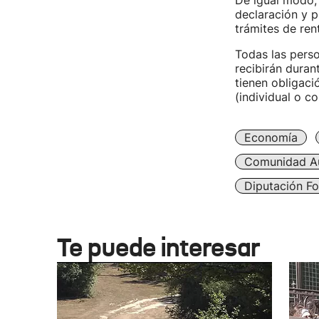
De igual modo,
declaración y p
trámites de ren
Todas las pers
recibirán duran
tienen obligaci
(individual o co
Economía
Comunidad A
Diputación Fo
Te puede interesar