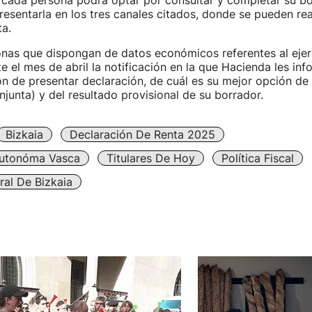
 cada persona podrá optar por consultar y completar su b
resentarla en los tres canales citados, donde se pueden rea
ta.
onas que dispongan de datos económicos referentes al ejer
te el mes de abril la notificación en la que Hacienda les inf
ón de presentar declaración, de cuál es su mejor opción de 
njunta) y del resultado provisional de su borrador.
Bizkaia
Declaración De Renta 2025
utonóma Vasca
Titulares De Hoy
Política Fiscal
ral De Bizkaia