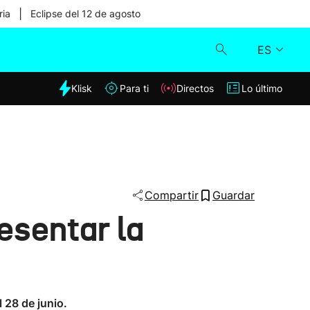
|
ria
Eclipse del 12 de agosto
ES
dia
Klisk
Para ti
Directos
Lo último
Klisk
Directos
Para ti
Compartir
Guardar
resentar la
Lo último
l 28 de junio.