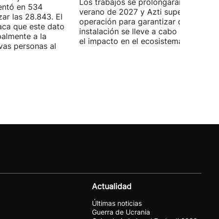
Los trabajos se prolongarán hasta
entó en 534
verano de 2027 y Azti supervisará la
ar las 28.843. El
operación para garantizar que la
aca que este dato
instalación se lleve a cabo minimizan
palmente a la
el impacto en el ecosistema marino.
vas personas al
Actualidad
Últimas noticias
Guerra de Ucrania