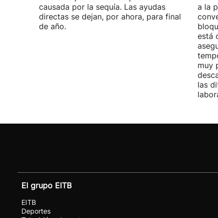
causada por la sequía. Las ayudas
a la 
directas se dejan, por ahora, para final
conve
de año.
bloqu
está 
asegu
tempo
muy p
desca
las d
labor
El grupo EITB
EITB
Deportes