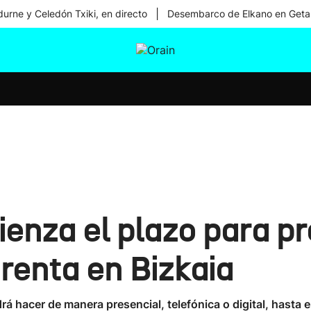
|
urne y Celedón Txiki, en directo
Desembarco de Elkano en Geta
tura
Ikusmiran
Egural
Salud
Tecnología
mienza el plazo para p
 renta en Bizkaia
rá hacer de manera presencial, telefónica o digital, hasta e