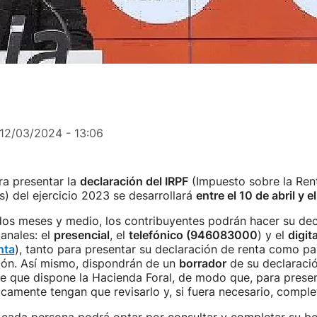
12/03/2024 - 13:06
a presentar la
declaración del IRPF
(Impuesto sobre la Rent
s) del ejercicio 2023 se desarrollará
entre el 10 de abril y e
dos meses y medio, los contribuyentes podrán hacer su dec
canales: el
presencial
, el
telefónico (946083000
) y el
digita
nta
), tanto para presentar su declaración de renta como pa
ión. Así mismo, dispondrán de un
borrador
de su declaraci
e que dispone la Hacienda Foral, de modo que, para presen
icamente tengan que revisarlo y, si fuera necesario, complet