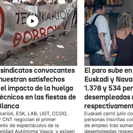
 sindicatos convocantes
El paro sube en 
muestran satisfechos
Euskadi y Nava
 el impacto de la huelga
1.378 y 534 pe
écnicos en las fiestas de
desempleadas 
Blanca
respectivamen
kariok, ESK, LAB, UGT, CCOO,
Euskadi cerró julio c
 CNT negocian el primer
personas inscritas 
nio de espectáculos de la
de empleo tras sumar
nidad Autónoma Vasca, y exigen
desempleadas respect