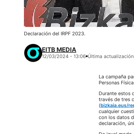
Declaración del IRPF 2023.
EITB MEDIA
12/03/2024 - 13:06
Última actualización
La campaña par
Personas Física
Durante estos 
través de tres 
(
bizkaia.eus/re
cualquier cuest
con los datos d
declaración, ún