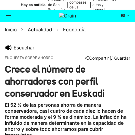
compases
|
|
Hoy es noticia
de San
altas y
de La
Sebastián
tormentas
Blanca
ES
Inicio
Actualidad
Economía
Actualidad
Buscador
Política
Escuchar
ENCUESTA SOBRE AHORRO
Compartir
Guardar
Cultura
Crece el número de
ahorradores con perfil
Ikusmiran
conservador en Euskadi
Eguraldia
El 52 % de las personas ahorra de manera
conservadora, casi cuatro de cada diez lo hacen de
forma moderada y el 9 % es dinámico. La inflación ha
influido de manera determinante en la capacidad de
ahorro y sobre todo ahorramos para cubrir