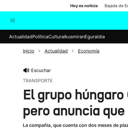
Hoy es noticia
Bajada de Ed
Actualidad
Política
Cul
Actualidad
Política
Cultura
Ikusmiran
Eguraldia
Sociedad
Elecciones
Economía
Inicio
Actualidad
Economía
Internacional
Escuchar
TRANSPORTE
El grupo húngaro 
pero anuncia que
La compañía, que cuenta con dos meses de plazo 