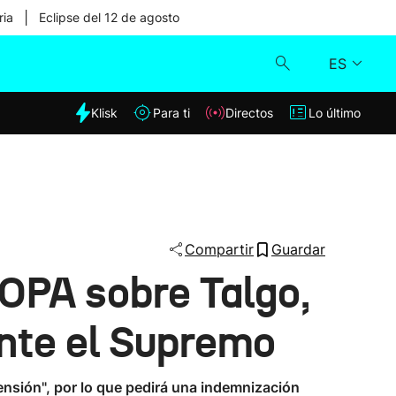
|
ria
Eclipse del 12 de agosto
ES
dia
Klisk
Para ti
Directos
Lo último
Klisk
Directos
Para ti
Compartir
Guardar
 OPA sobre Talgo,
Lo último
ante el Supremo
ensión", por lo que pedirá una indemnización