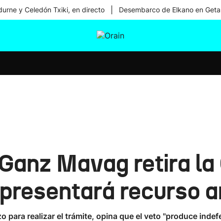
|
urne y Celedón Txiki, en directo
Desembarco de Elkano en Geta
tura
Ikusmiran
Egural
Salud
Tecnología
Ganz Mavag retira la
 presentará recurso 
para realizar el trámite, opina que el veto "produce indef