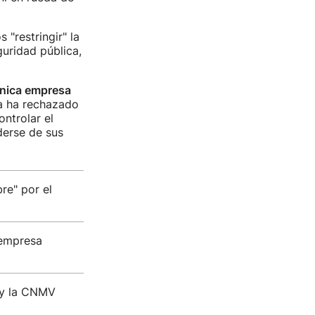
"restringir" la
guridad pública,
única empresa
ía ha rechazado
ntrolar el
derse de sus
re" por el
 empresa
 y la CNMV