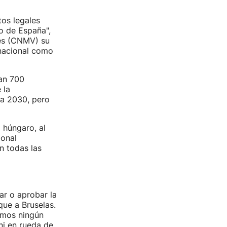
tos legales
o de España",
res (CNMV) su
l nacional como
jan 700
 la
ta 2030, pero
 húngaro, al
ional
en todas las
ar o aprobar la
que a Bruselas.
emos ningún
ni en rueda de