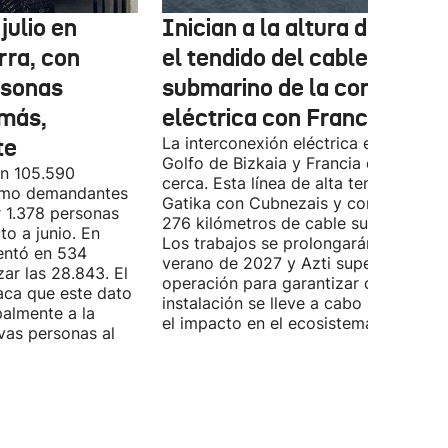
julio en
Inician a la altura de Lemo
rra, con
el tendido del cable
rsonas
submarino de la conexión
más,
eléctrica con Francia
te
La interconexión eléctrica entre el
Golfo de Bizkaia y Francia está más
on 105.590
cerca. Esta línea de alta tensión unirá
como demandantes
Gatika con Cubnezais y contará con
 1.378 personas
276 kilómetros de cable submarino.
o a junio. En
Los trabajos se prolongarán hasta
entó en 534
verano de 2027 y Azti supervisará la
ar las 28.843. El
operación para garantizar que la
aca que este dato
instalación se lleve a cabo minimizan
palmente a la
el impacto en el ecosistema marino.
vas personas al