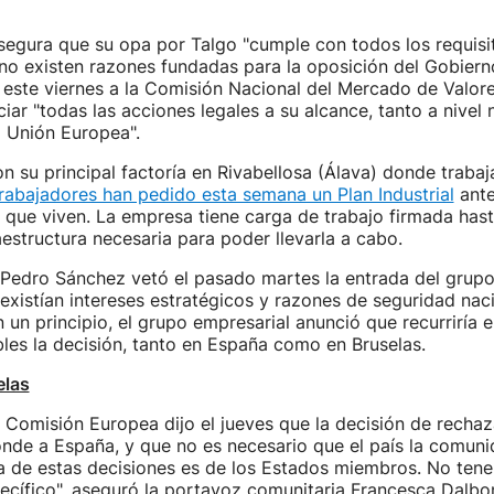
segura que su opa por Talgo "cumple con todos los requisi
no existen razones fundadas para la oposición del Gobiern
este viernes a la Comisión Nacional del Mercado de Valo
iciar "todas las acciones legales a su alcance, tanto a nive
a Unión Europea".
n su principal factoría en Rivabellosa (Álava) donde traba
rabajadores han pedido esta semana un Plan Industrial
ante
 que viven. La empresa tiene carga de trabajo firmada has
raestructura necesaria para poder llevarla a cabo.
 Pedro Sánchez vetó el pasado martes la entrada del grupo
existían intereses estratégicos y razones de seguridad nac
n un principio, el grupo empresarial anunció que recurriría 
bles la decisión, tanto en España como en Bruselas.
elas
 Comisión Europea dijo el jueves que la decisión de rechaz
nde a España, y que no es necesario que el país la comuni
va de estas decisiones es de los Estados miembros. No ten
cífico", aseguró la portavoz comunitaria Francesca Dalbo