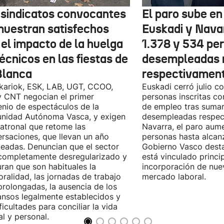
 sindicatos convocantes
El paro sube en 
muestran satisfechos
Euskadi y Nava
 el impacto de la huelga
1.378 y 534 pe
écnicos en las fiestas de
desempleadas 
Blanca
respectivamen
kariok, ESK, LAB, UGT, CCOO,
Euskadi cerró julio c
 CNT negocian el primer
personas inscritas 
nio de espectáculos de la
de empleo tras sumar
nidad Autónoma Vasca, y exigen
desempleadas respect
patronal que retome las
Navarra, el paro aum
rsaciones, que llevan un año
personas hasta alcanz
eadas. Denuncian que el sector
Gobierno Vasco dest
completamente desregularizado y
está vinculado princi
ran que son habituales la
incorporación de nue
ralidad, las jornadas de trabajo
mercado laboral.
rolongadas, la ausencia de los
nsos legalmente establecidos y
ificultades para conciliar la vida
al y personal.