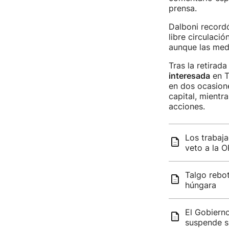
prensa.
Dalboni recordó
libre circulaci
aunque las med
Tras la retira
interesada
en T
en dos ocasione
capital, mientr
acciones.
Los trabaja
veto a la 
Talgo rebot
húngara
El Gobiern
suspende s