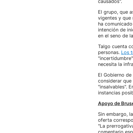
causados".
El grupo, que a
vigentes y que 
ha comunicado 
intención de in
en el seno de l
Talgo cuenta co
personas.
Los t
"incertidumbre"
necesita la inf
El Gobierno de
considerar que 
"insalvables". E
instancias posi
Apoyo de Brus
Sin embargo, la
oferta correspo
"La prerrogati
comentario espe