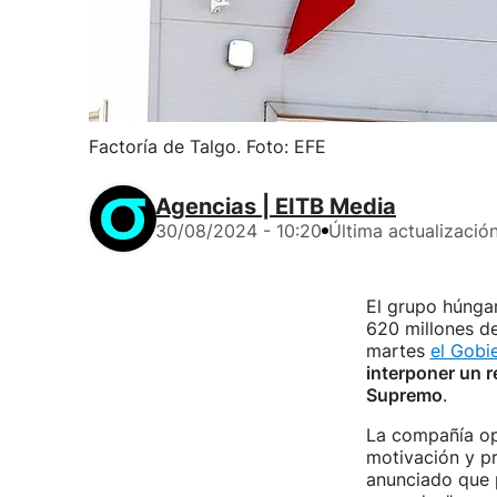
Factoría de Talgo. Foto: EFE
Agencias | EITB Media
30/08/2024 - 10:20
Última actualizació
El grupo húng
620 millones de
martes
el Gobi
interponer un 
Supremo
.
La compañía opi
motivación y pr
anunciado que p