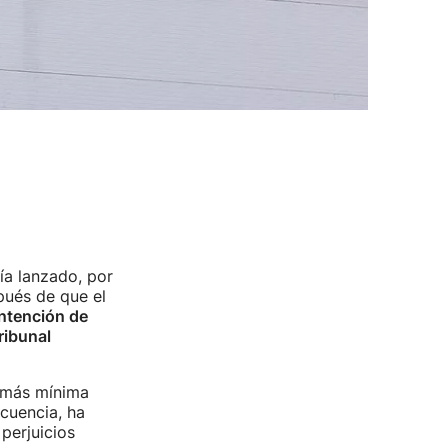
a lanzado, por
pués de que el
intención de
ribunal
a más mínima
cuencia, ha
perjuicios