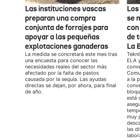
Las instituciones vascas
Los
preparan una compra
se 
conjunta de forrajes para
con
apoyar a las pequeñas
de t
explotaciones ganaderas
La 
La medida se concretará este mes tras
Tekni
una encuesta para conocer las
ELA y
necesidades reales del sector más
conve
afectado por la falta de pastos
Comu
causada por la sequía. Las ayudas
a la 
directas se dejan, por ahora, para final
conve
de año.
bloqu
está 
asegu
tempo
muy p
desca
las d
labor