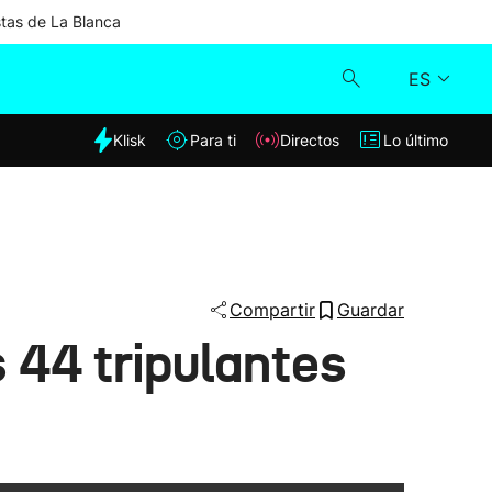
stas de La Blanca
ES
dia
Klisk
Para ti
Directos
Lo último
Klisk
Directos
Para ti
Compartir
Guardar
s 44 tripulantes
Lo último