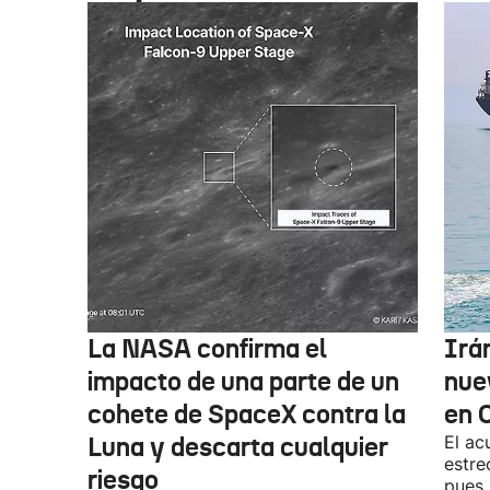
La NASA confirma el
Irá
impacto de una parte de un
nue
cohete de SpaceX contra la
en 
Luna y descarta cualquier
El ac
estre
riesgo
pues,