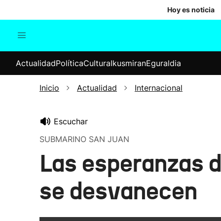
Hoy es noticia
Actualidad
Política
Cul
Actualidad
Política
Cultura
Ikusmiran
Eguraldia
Sociedad
Elecciones
Economía
Inicio
Actualidad
Internacional
Internacional
Escuchar
SUBMARINO SAN JUAN
Las esperanzas de
se desvanecen