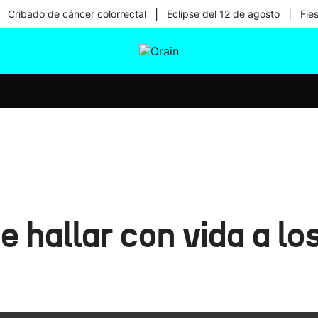
|
|
Cribado de cáncer colorrectal
Eclipse del 12 de agosto
Fie
tura
Ikusmiran
Egural
Salud
Tecnología
 hallar con vida a lo