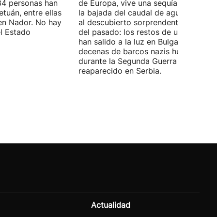
4 personas han
de Europa, vive una sequía histórica 
tuán, entre ellas
la bajada del caudal de agua ha deja
en Nador. No hay
al descubierto sorprendentes vestigi
el Estado
del pasado: los restos de un mamut
han salido a la luz en Bulgaria y
decenas de barcos nazis hundidos
durante la Segunda Guerra Mundial h
reaparecido en Serbia.
Actualidad