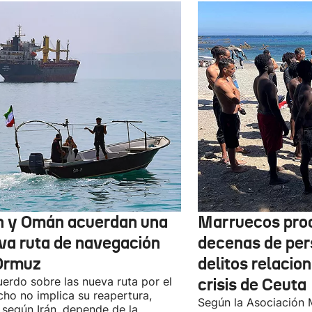
n y Omán acuerdan una
Marruecos pro
va ruta de navegación
decenas de per
Ormuz
delitos relacio
uerdo sobre las nueva ruta por el
crisis de Ceuta
cho no implica su reapertura,
Según la Asociación 
 según Irán, depende de la