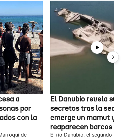
cesa a
El Danubio revela sus
sonas por
secretos tras la sequía:
nados con la
emerge un mamut y
reaparecen barcos nazis
Marroquí de
El río Danubio, el segundo más largo