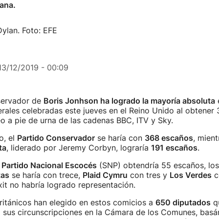
ñana.
ylan. Foto: EFE
13/12/2019 - 00:09
servador de
Boris Jonhson ha logrado la mayoría absoluta
e
rales celebradas este jueves en el Reino Unido al obtener
 a pie de urna de las cadenas BBC, ITV y Sky.
o, el
Partido Conservador
se haría con
368 escaños
, mient
ta
, liderado por Jeremy Corbyn, lograría
191 escaños
.
l
Partido Nacional Escocés
(SNP) obtendría 55 escaños, los
tas
se haría con trece,
Plaid Cymru
con tres y
Los Verdes
c
xit no habría logrado representación.
ritánicos han elegido en estos comicios a
650 diputados
q
a sus circunscripciones en la Cámara de los Comunes, bas