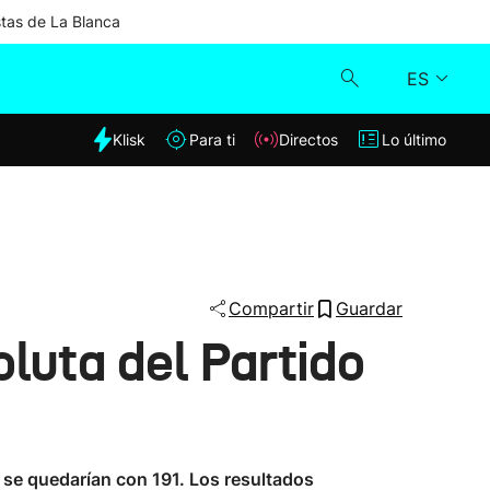
stas de La Blanca
ES
dia
Klisk
Para ti
Directos
Lo último
Klisk
Directos
Para ti
Compartir
Guardar
luta del Partido
Lo último
 se quedarían con 191. Los resultados