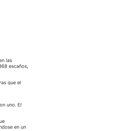
n las
 368 escaños,
ras que el
on uno. El
ue
ándose en un