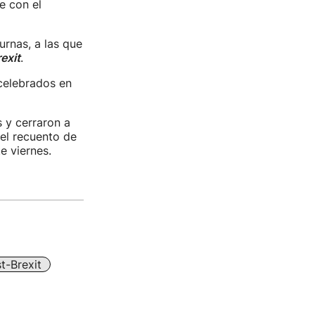
e con el
urnas, a las que
exit
.
celebrados en
s y cerraron a
el recuento de
e viernes.
t-Brexit