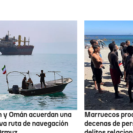
n y Omán acuerdan una
Marruecos pro
va ruta de navegación
decenas de per
Ormuz
delitos relacio