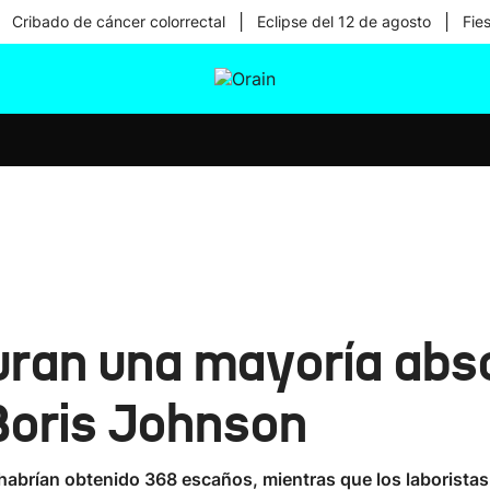
|
|
Cribado de cáncer colorrectal
Eclipse del 12 de agosto
Fie
tura
Ikusmiran
Egural
Salud
Tecnología
ran una mayoría abso
Boris Johnson
 habrían obtenido 368 escaños, mientras que los laboristas