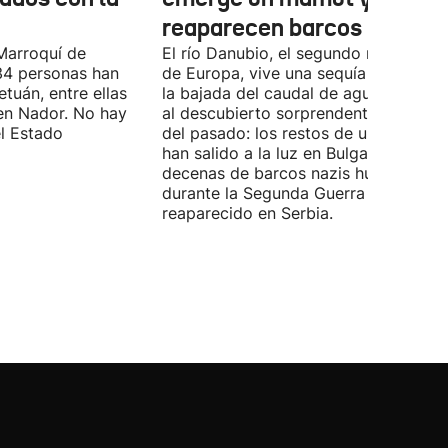
reaparecen barcos nazis
Marroquí de
El río Danubio, el segundo más largo
4 personas han
de Europa, vive una sequía histórica 
tuán, entre ellas
la bajada del caudal de agua ha deja
en Nador. No hay
al descubierto sorprendentes vestigi
el Estado
del pasado: los restos de un mamut
han salido a la luz en Bulgaria y
decenas de barcos nazis hundidos
durante la Segunda Guerra Mundial h
reaparecido en Serbia.