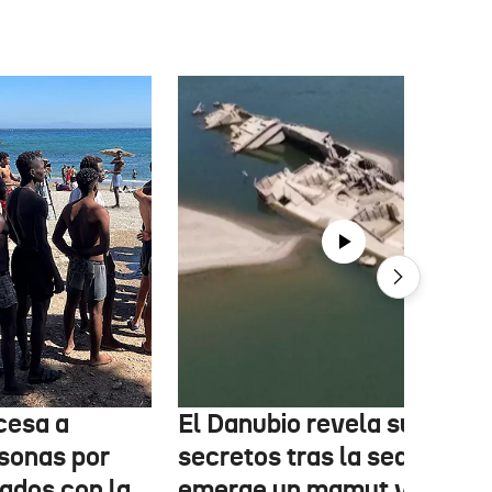
cesa a
El Danubio revela sus
sonas por
secretos tras la sequía:
nados con la
emerge un mamut y