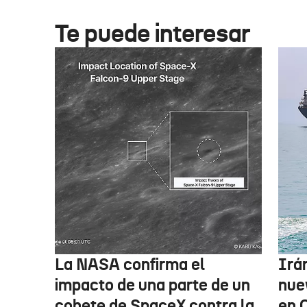
Te puede interesar
La NASA confirma el
Irá
impacto de una parte de un
nue
cohete de SpaceX contra la
en 