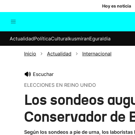
Hoy es noticia
Actualidad
Política
Cul
Actualidad
Política
Cultura
Ikusmiran
Eguraldia
Sociedad
Elecciones
Economía
Inicio
Actualidad
Internacional
Internacional
Escuchar
ELECCIONES EN REINO UNIDO
Los sondeos augu
Conservador de 
Según los sondeos a pie de urna, los laboristas