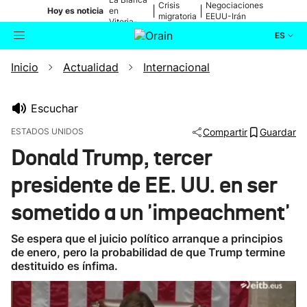
Crisis
Negociaciones
|
|
Hoy es noticia
en
migratoria
EEUU-Irán
Vitoria-
Gasteiz
ES
Inicio
Actualidad
Internacional
Actualidad
Buscador
Política
Escuchar
ESTADOS UNIDOS
Compartir
Guardar
Cultura
Donald Trump, tercer
presidente de EE. UU. en ser
Ikusmiran
sometido a un 'impeachment'
Eguraldia
Se espera que el juicio político arranque a principios
de enero, pero la probabilidad de que Trump termine
destituido es ínfima.