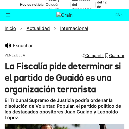
del 12
|
|
Hoy es noticia
Celedón
del
de
Txiki, en
desembarco
agosto
directo
de Elkano
ES
Inicio
Actualidad
Internacional
Actualidad
Buscador
Política
Escuchar
VENEZUELA
Compartir
Guardar
Cultura
La Fiscalía pide determinar si
el partido de Guaidó es una
Ikusmiran
organización terrorista
Eguraldia
El Tribunal Supremo de Justicia podría ordenar la
disolución de Voluntad Popular, el partido político de
los destacados opositores Juan Guaidó y Leopoldo
López.