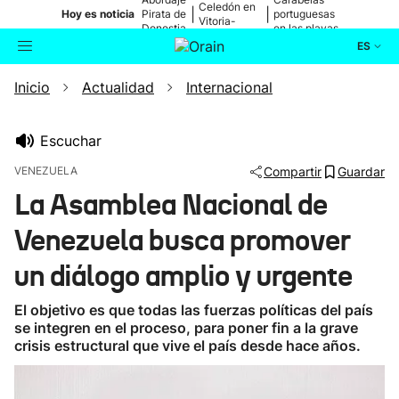
Celedón en
|
|
Hoy es noticia
Pirata de
portuguesas
Vitoria-
Donostia
en las playas
Gasteiz
ES
Inicio
Actualidad
Internacional
Actualidad
Buscador
Política
Escuchar
VENEZUELA
Compartir
Guardar
Cultura
La Asamblea Nacional de
Venezuela busca promover
Ikusmiran
un diálogo amplio y urgente
Eguraldia
El objetivo es que todas las fuerzas políticas del país
se integren en el proceso, para poner fin a la grave
crisis estructural que vive el país desde hace años.