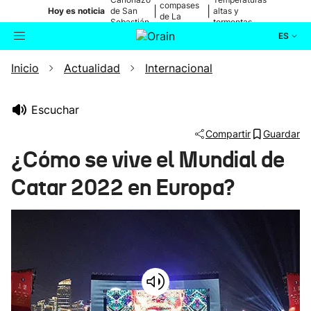
compases
|
|
Hoy es noticia
de San
altas y
de La
Sebastián
tormentas
Blanca
ES
Inicio
Actualidad
Internacional
Actualidad
Buscador
Política
Escuchar
Compartir
Guardar
Cultura
¿Cómo se vive el Mundial de
Catar 2022 en Europa?
Ikusmiran
Eguraldia