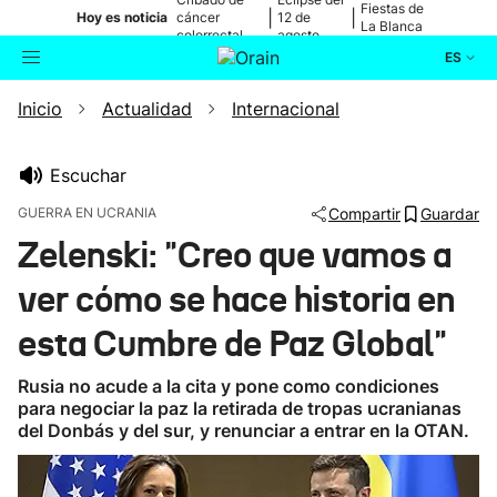
Fiestas de
|
|
Hoy es noticia
cáncer
12 de
La Blanca
colorrectal
agosto
ES
Inicio
Actualidad
Internacional
Actualidad
Buscador
Política
Escuchar
GUERRA EN UCRANIA
Compartir
Guardar
Cultura
Zelenski: "Creo que vamos a
ver cómo se hace historia en
Ikusmiran
esta Cumbre de Paz Global"
Eguraldia
Rusia no acude a la cita y pone como condiciones
para negociar la paz la retirada de tropas ucranianas
del Donbás y del sur, y renunciar a entrar en la OTAN.