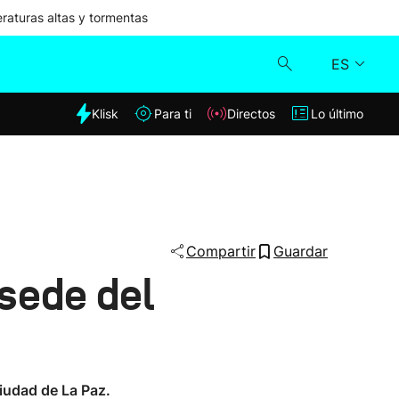
aturas altas y tormentas
ES
dia
Klisk
Para ti
Directos
Lo último
Klisk
Directos
Para ti
Compartir
Guardar
sede del
Lo último
ciudad de La Paz.