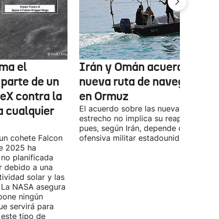
ma el
Irán y Omán acuerdan una
 parte de un
nueva ruta de navegación
eX contra la
en Ormuz
a cualquier
El acuerdo sobre las nueva ruta por e
estrecho no implica su reapertura,
pues, según Irán, depende de la
 un cohete Falcon
ofensiva militar estadounidense-israel
de 2025 ha
no planificada
ar debido a una
ividad solar y las
s. La NASA asegura
pone ningún
ue servirá para
 este tipo de