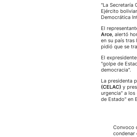
"La Secretaría 
Ejército bolivi
Democrática In
El representant
Arce
, alertó h
en su país tras 
pidió que se tr
El expresidente
"golpe de Estad
democracia".
La presidenta 
(CELAC)
y pres
urgencia" a los
de Estado" en B
Convoco d
condenar e