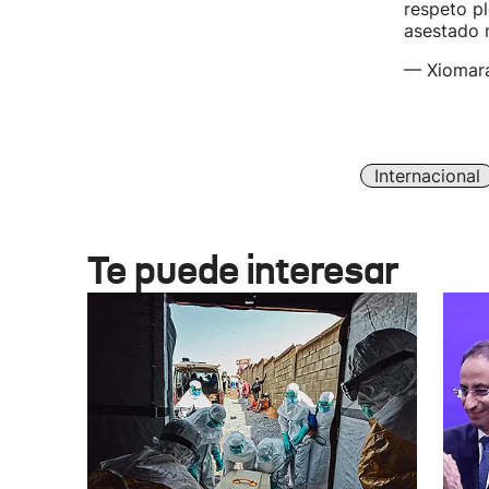
respeto pl
asestado 
— Xiomara
Internacional
Te puede interesar