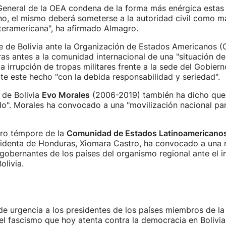
General de la OEA condena de la forma más enérgica estas
ano, el mismo deberá someterse a la autoridad civil como m
teramericana", ha afirmado Almagro.
e de Bolivia ante la Organización de Estados Americanos 
oras antes a la comunidad internacional de una "situación d
la irrupción de tropas militares frente a la sede del Gobier
ate este hecho "con la debida responsabilidad y seriedad".
 de Bolivia
Evo Morales
(2006-2019) también ha dicho que
o". Morales ha convocado a una "movilización nacional par
pro témpore de la
Comunidad de Estados Latinoamericanos
identa de Honduras, Xiomara Castro, ha convocado a una 
 gobernantes de los países del organismo regional ante el 
olivia.
e urgencia a los presidentes de los países miembros de l
l fascismo que hoy atenta contra la democracia en Bolivia 