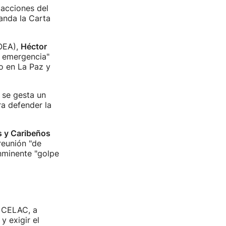
 acciones del
anda la Carta
(OEA),
Héctor
e emergencia"
no en La Paz y
 se gesta un
a defender la
 y Caribeños
reunión "de
inminente "golpe
a CELAC, a
y exigir el