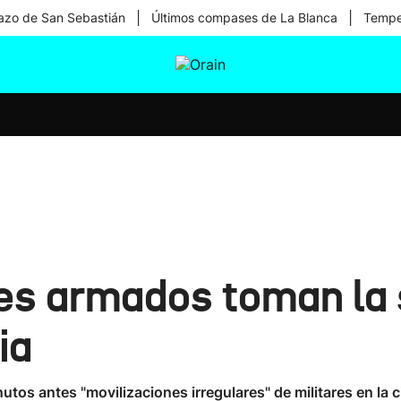
|
|
zo de San Sebastián
Últimos compases de La Blanca
Temper
tura
Ikusmiran
Egural
Salud
Tecnología
res armados toman la 
ia
nutos antes "movilizaciones irregulares" de militares en la 