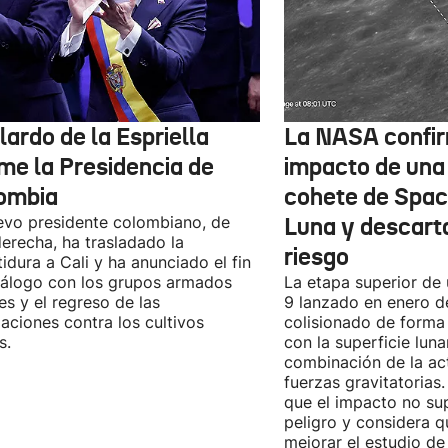
ardo de la Espriella
La NASA confir
me la Presidencia de
impacto de una
ombia
cohete de Spac
evo presidente colombiano, de
Luna y descart
derecha, ha trasladado la
riesgo
tidura a Cali y ha anunciado el fin
iálogo con los grupos armados
La etapa superior de
les y el regreso de las
9 lanzado en enero 
aciones contra los cultivos
colisionado de forma 
s.
con la superficie lun
combinación de la act
fuerzas gravitatoria
que el impacto no su
peligro y considera q
mejorar el estudio de