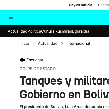
Hoy es noticia
Cañona
Actualidad
Política
Cul
Actualidad
Política
Cultura
Ikusmiran
Eguraldia
Sociedad
Elecciones
Economía
Inicio
Actualidad
Internacional
Internacional
Escuchar
GOLPE DE ESTADO
Tanques y milita
Gobierno en Boliv
El presidente de Bolivia, Luis Arce, denunció mi