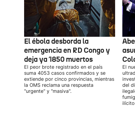
El ébola desborda la
Abel
emergencia en RD Congo y
asu
deja ya 1850 muertos
Col
El peor brote registrado en el país
El nu
suma 4053 casos confirmados y se
ultra
extiende por cinco provincias, mientras
inves
la OMS reclama una respuesta
del d
"urgente" y "masiva".
ilega
fumig
ilícito