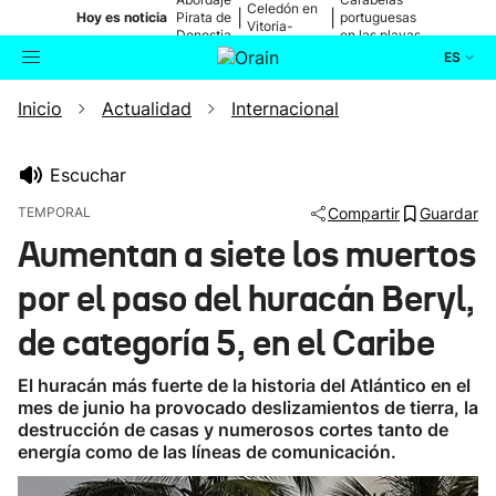
Celedón en
|
|
Hoy es noticia
Pirata de
portuguesas
Vitoria-
Donostia
en las playas
Gasteiz
ES
Inicio
Actualidad
Internacional
Actualidad
Buscador
Política
Escuchar
TEMPORAL
Compartir
Guardar
Cultura
Aumentan a siete los muertos
por el paso del huracán Beryl,
Ikusmiran
de categoría 5, en el Caribe
Eguraldia
El huracán más fuerte de la historia del Atlántico en el
mes de junio ha provocado deslizamientos de tierra, la
destrucción de casas y numerosos cortes tanto de
energía como de las líneas de comunicación.