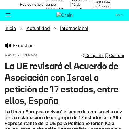
Fiestas de
|
|
Hoy es noticia
cáncer
12 de
La Blanca
colorrectal
agosto
ES
Inicio
Actualidad
Internacional
Actualidad
Buscador
Política
Escuchar
MASACRE EN GAZA
Compartir
Guardar
Cultura
La UE revisará el Acuerdo de
Asociación con Israel a
Ikusmiran
petición de 17 estados, entre
Eguraldia
ellos, España
La Unión Europea revisará el acuerdo con Israel a raíz
de la reclamación de un grupo de 17 estados a la Alta
Representante de la UE para Política Exterior, Kaja