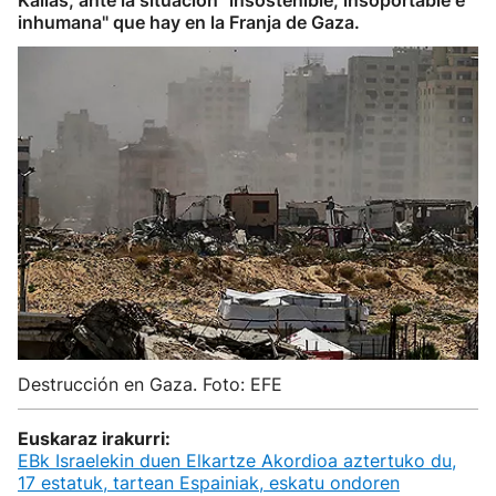
Kallas, ante la situación "insostenible, insoportable e
inhumana" que hay en la Franja de Gaza.
Destrucción en Gaza. Foto: EFE
Euskaraz irakurri:
EBk Israelekin duen Elkartze Akordioa aztertuko du,
17 estatuk, tartean Espainiak, eskatu ondoren