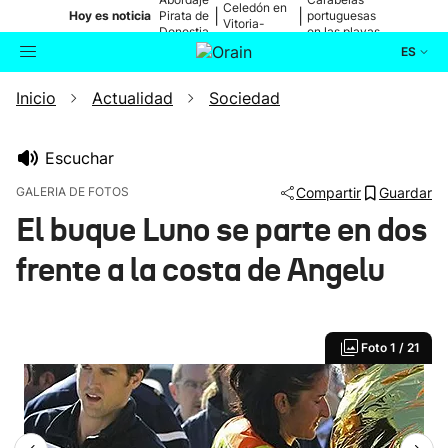
Celedón en
|
|
Hoy es noticia
Pirata de
portuguesas
Vitoria-
Donostia
en las playas
Gasteiz
ES
Inicio
Actualidad
Sociedad
Actualidad
Buscador
Política
Escuchar
GALERIA DE FOTOS
Compartir
Guardar
Cultura
El buque Luno se parte en dos
frente a la costa de Angelu
Ikusmiran
Eguraldia
Foto
1 / 21