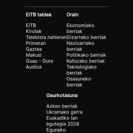
EITB taldea
Orain
EITB
Ekonomiako
Kirolak
berriak
Telebista nahieran
Gizarteko berriak
Primeran
Nazioarteko
Gaztea
berriak
Makusi
Politikako berriak
Guau - Gure
Kulturako berriak
Audioa
Teknologiako
berriak
Osasuneko
berriak
Gaurkotasuna
Azken berriak
Ukrainako gerra
Euskadiko lan
egutegia 2026
Eguneko