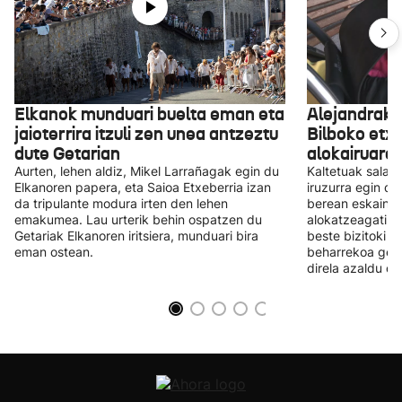
Elkanok munduari buelta eman eta
Alejandrak 
jaioterrira itzuli zen unea antzeztu
Bilboko etxe
dute Getarian
alokairuaren
Aurten, lehen aldiz, Mikel Larrañagak egin du
Kaltetuak salat
Elkanoren papera, eta Saioa Etxeberria izan
iruzurra egin di
da tripulante modura irten den lehen
berean eskainit
emakumea. Lau urterik behin ospatzen du
alokatzeagatik. 
Getariak Elkanoren iritsiera, munduari bira
beste bizitoki b
eman ostean.
beharrekoa gehi
direla azaldu du