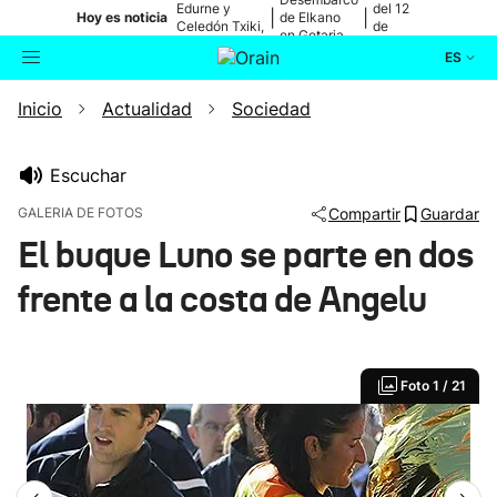
Edurne y
del 12
|
|
Hoy es noticia
de Elkano
Celedón Txiki,
de
en Getaria
en directo
agosto
ES
Inicio
Actualidad
Sociedad
Actualidad
Buscador
Política
Escuchar
GALERIA DE FOTOS
Compartir
Guardar
Cultura
El buque Luno se parte en dos
frente a la costa de Angelu
Ikusmiran
Eguraldia
Foto
1 / 21