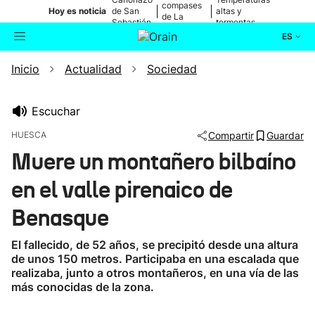
compases
|
|
Hoy es noticia
de San
altas y
de La
Sebastián
tormentas
Blanca
ES
Inicio
Actualidad
Sociedad
Actualidad
Buscador
Política
Escuchar
HUESCA
Compartir
Guardar
Cultura
Muere un montañero bilbaíno
en el valle pirenaico de
Ikusmiran
Benasque
Eguraldia
El fallecido, de 52 años, se precipitó desde una altura
de unos 150 metros. Participaba en una escalada que
realizaba, junto a otros montañeros, en una vía de las
más conocidas de la zona.