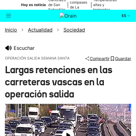
compases
|
|
Hoy es noticia
de San
altas y
de La
Sebastián
tormentas
Blanca
ES
Inicio
Actualidad
Sociedad
Actualidad
Buscador
Política
Escuchar
OPERACIÓN SALIDA SEMANA SANTA
Compartir
Guardar
Cultura
Largas retenciones en las
carreteras vascas en la
Ikusmiran
operación salida
Eguraldia