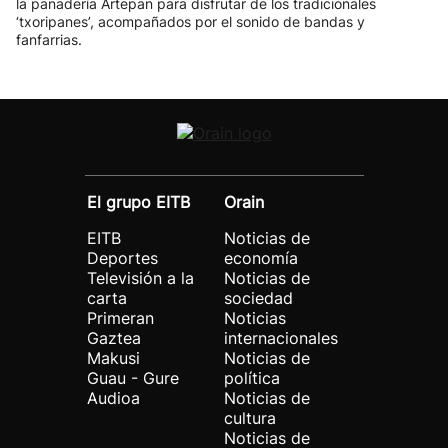
la panadería Artepan para disfrutar de los tradicionales
‘txoripanes’, acompañados por el sonido de bandas y
fanfarrias.
El grupo EITB
Orain
EITB
Noticias de
Deportes
economía
Televisión a la
Noticias de
carta
sociedad
Primeran
Noticias
Gaztea
internacionales
Makusi
Noticias de
Guau - Gure
política
Audioa
Noticias de
cultura
Noticias de