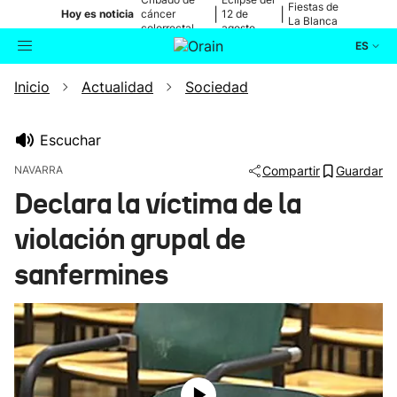
Fiestas de
|
|
Hoy es noticia
cáncer
12 de
La Blanca
colorrectal
agosto
ES
Inicio
Actualidad
Sociedad
Actualidad
Buscador
Política
Escuchar
NAVARRA
Compartir
Guardar
Cultura
Declara la víctima de la
violación grupal de
Ikusmiran
sanfermines
Eguraldia