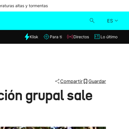
aturas altas y tormentas
ES
dia
Klisk
Para ti
Directos
Lo último
Klisk
Directos
Para ti
Compartir
Guardar
ción grupal sale
Lo último