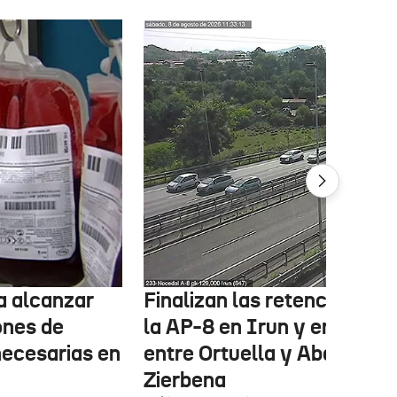
ta alcanzar
Finalizan las retenciones e
ones de
la AP-8 en Irun y en la A-8
necesarias en
entre Ortuella y Abanto-
Zierbena