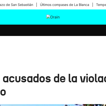
|
|
zo de San Sebastián
Últimos compases de La Blanca
Temper
tura
Ikusmiran
Egural
Salud
Tecnología
 acusados de la viola
io