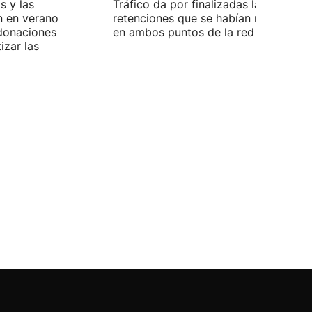
s y las
Tráfico da por finalizadas las
n en verano
retenciones que se habían registrado
 donaciones
en ambos puntos de la red viaria vas
izar las