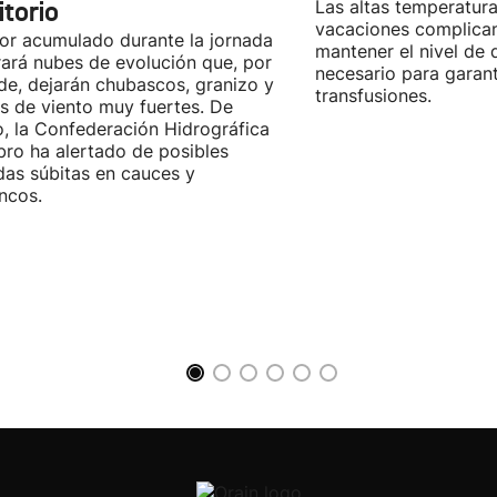
itorio
Las altas temperatura
vacaciones complica
lor acumulado durante la jornada
mantener el nivel de
ará nubes de evolución que, por
necesario para garant
rde, dejarán chubascos, granizo y
transfusiones.
s de viento muy fuertes. De
, la Confederación Hidrográfica
bro ha alertado de posibles
das súbitas en cauces y
ncos.