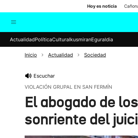
Hoy es noticia
Cañona
Actualidad
Política
Cul
Actualidad
Política
Cultura
Ikusmiran
Eguraldia
Sociedad
Elecciones
Economía
Inicio
Actualidad
Sociedad
Internacional
Escuchar
VIOLACIÓN GRUPAL EN SAN FERMÍN
El abogado de los
sonriente del juic