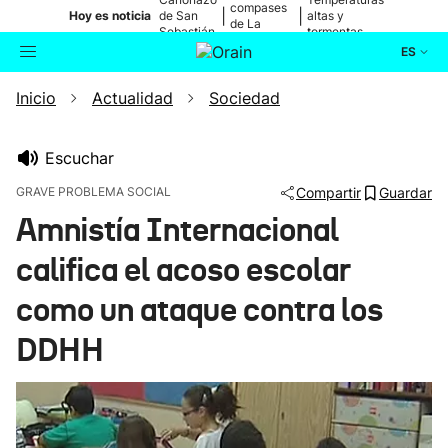
compases
|
|
Hoy es noticia
de San
altas y
de La
Sebastián
tormentas
Blanca
ES
Inicio
Actualidad
Sociedad
Actualidad
Buscador
Política
Escuchar
GRAVE PROBLEMA SOCIAL
Compartir
Guardar
Cultura
Amnistía Internacional
califica el acoso escolar
Ikusmiran
como un ataque contra los
Eguraldia
DDHH