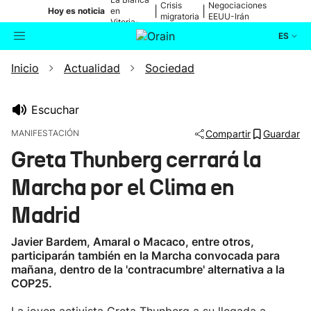
Crisis
Negociaciones
|
|
Hoy es noticia
en
migratoria
EEUU-Irán
Vitoria-
Gasteiz
ES
Inicio
Actualidad
Sociedad
Actualidad
Buscador
Política
Escuchar
MANIFESTACIÓN
Compartir
Guardar
Cultura
Greta Thunberg cerrará la
Marcha por el Clima en
Ikusmiran
Madrid
Eguraldia
Javier Bardem, Amaral o Macaco, entre otros,
participarán también en la Marcha convocada para
mañana, dentro de la 'contracumbre' alternativa a la
COP25.