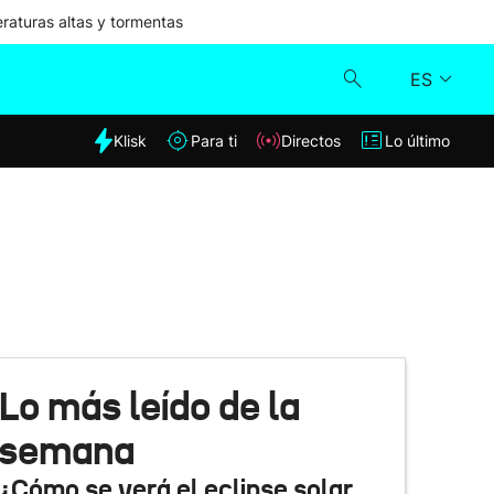
aturas altas y tormentas
ES
dia
Klisk
Para ti
Directos
Lo último
Klisk
Directos
Para ti
Lo último
Lo más leído de la
semana
¿Cómo se verá el eclipse solar