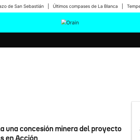
|
|
zo de San Sebastián
Últimos compases de La Blanca
Temper
tura
Ikusmiran
Egural
Salud
Tecnología
la una concesión minera del proyecto
as en Acción