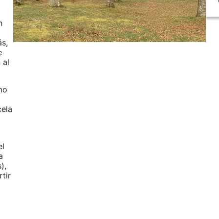
n
s,
e
 al
mo
cela
el
a
),
tir