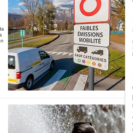
da
a
ón
,