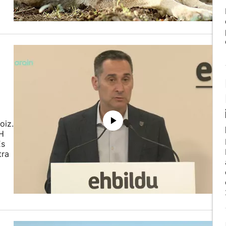
oiz.
EH
Es
tra