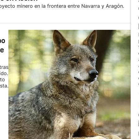
oyecto minero en la frontera entre Navarra y Aragón.
bo
de
tras
ido.
eto
sta.