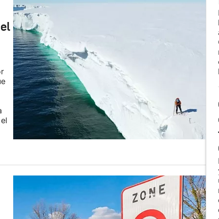
el
r
ue
a
el