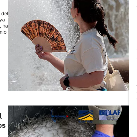
 del
 ya
, ha
nio
l
os