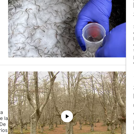
ra
e la
 De
rios