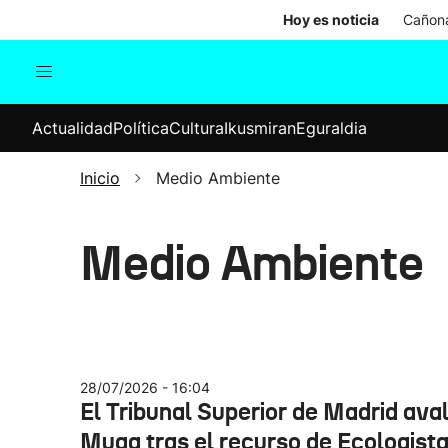
Hoy es noticia
Cañona
Actualidad
Política
Cul
Actualidad
Política
Cultura
Ikusmiran
Eguraldia
Sociedad
Elecciones
Economía
Inicio
Medio Ambiente
Internacional
Medio Ambiente
28/07/2026 - 16:04
El Tribunal Superior de Madrid ava
Muga tras el recurso de Ecologist