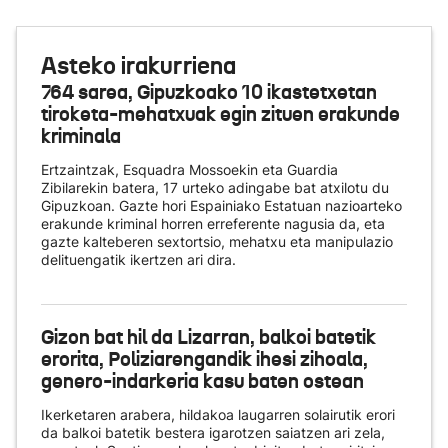
Asteko irakurriena
764 sarea, Gipuzkoako 10 ikastetxetan
tiroketa-mehatxuak egin zituen erakunde
kriminala
Ertzaintzak, Esquadra Mossoekin eta Guardia
Zibilarekin batera, 17 urteko adingabe bat atxilotu du
Gipuzkoan. Gazte hori Espainiako Estatuan nazioarteko
erakunde kriminal horren erreferente nagusia da, eta
gazte kalteberen sextortsio, mehatxu eta manipulazio
delituengatik ikertzen ari dira.
Gizon bat hil da Lizarran, balkoi batetik
erorita, Poliziarengandik ihesi zihoala,
genero-indarkeria kasu baten ostean
Ikerketaren arabera, hildakoa laugarren solairutik erori
da balkoi batetik bestera igarotzen saiatzen ari zela,