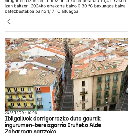
hirugarrena izan zen, batez besteko tenperatura 10,41 °C-koa
izan baitzen, 2024ko errekorra baino 0,30 °C baxuagoa baina
batezbestekoa baino 1,17 °C altuagoa.
2025/12/29 - 10:06
Ibilgailuek derrigorrezko dute gaurtik
ingurumen-bereizgarria Iruñeko Alde
Zaharrean sartzeko