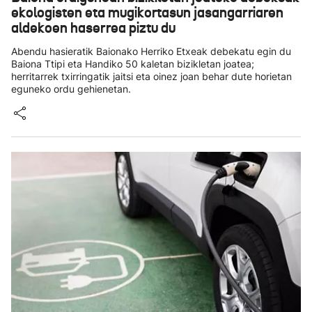
ekologisten eta mugikortasun jasangarriaren
aldekoen haserrea piztu du
Abendu hasieratik Baionako Herriko Etxeak debekatu egin du
Baiona Ttipi eta Handiko 50 kaletan bizikletan joatea;
herritarrek txirringatik jaitsi eta oinez joan behar dute horietan
eguneko ordu gehienetan.