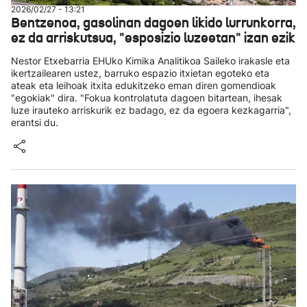
2026/02/27 - 13:21
Bentzenoa, gasolinan dagoen likido lurrunkorra,
ez da arriskutsua, "esposizio luzeetan" izan ezik
Nestor Etxebarria EHUko Kimika Analitikoa Saileko irakasle eta
ikertzailearen ustez, barruko espazio itxietan egoteko eta
ateak eta leihoak itxita edukitzeko eman diren gomendioak
"egokiak" dira. "Fokua kontrolatuta dagoen bitartean, ihesak
luze irauteko arriskurik ez badago, ez da egoera kezkagarria",
erantsi du.