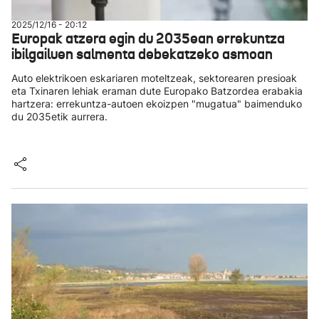
2025/12/16 - 20:12
Europak atzera egin du 2035ean errekuntza
ibilgailuen salmenta debekatzeko asmoan
Auto elektrikoen eskariaren moteltzeak, sektorearen presioak
eta Txinaren lehiak eraman dute Europako Batzordea erabakia
hartzera: errekuntza-autoen ekoizpen "mugatua" baimenduko
du 2035etik aurrera.