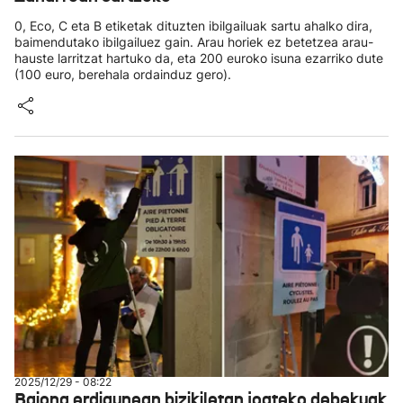
0, Eco, C eta B etiketak dituzten ibilgailuak sartu ahalko dira,
baimendutako ibilgailuez gain. Arau horiek ez betetzea arau-
hauste larritzat hartuko da, eta 200 euroko isuna ezarriko dute
(100 euro, berehala ordainduz gero).
2025/12/29 - 08:22
Baiona erdigunean bizikiletan joateko debekuak