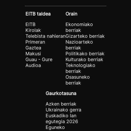
EITB taldea
Orain
EITB
Ekonomiako
Kirolak
berriak
Telebista nahieran
Gizarteko berriak
Primeran
Nazioarteko
Gaztea
berriak
Makusi
Politikako berriak
Guau - Gure
Kulturako berriak
Audioa
Teknologiako
berriak
Osasuneko
berriak
Gaurkotasuna
Azken berriak
Ukrainako gerra
Euskadiko lan
egutegia 2026
Eguneko