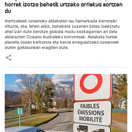
horrek izotza behetik urtzeko arriskua sortzen
du
Ikertzaileek ozeanoko aldaketen lau hamarkada berreraiki
dituzte, eta, lehen aldiz, behaketa zuzenen bidez baieztatu
ahal izan dute berotze globala modu kezkagarrian ari dela
aldarazten Ozeano Australeko korronteak. Aldaketa horiek
planeta osoan karbonoa eta beroa erregulatzeko ozeanoek
duten gaitasunean eragiten dute.