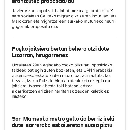
erantzutea proposatu du
Javier Aizpun apaizak hainbat mezu argitaratu ditu X
sare sozialean Ceutako migrazio krisiaren inguruan, eta
Marokoren eta migratzaileen aurkako muturreko neurri
gogorrak proposatu ditu.
Puyko jaitsiera bertan behera utzi dute
Lizarran, hirugarrenez
Uztailaren 29an egindako osoko bilkuran, oposizioko
taldeek bat egin zuten bozketan, eta UPNri erabakia
zuzentzeko eskatu zioten mozio bat aurkeztuta. Iaz
bezala, Marta Ruiz de Alda alkateak kotxez egin du
jaitsiera, txosnak beste toki batean jartzea
aldarrikatzen ari ziren herritarrak zeuden kaletik ez
jaisteko.
San Mamesko metro geltokia berriz ireki
dute, sarrerako eskaileretan sutea piztu