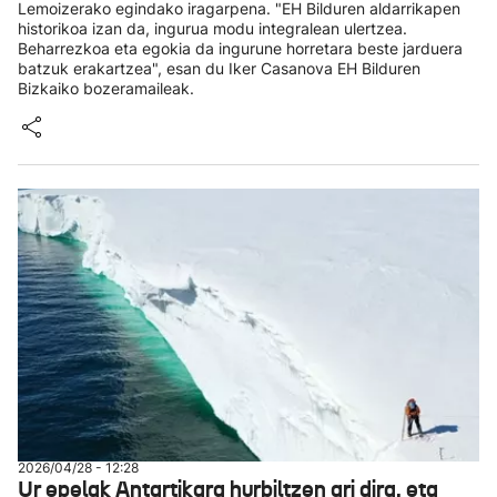
Lemoizerako egindako iragarpena. "EH Bilduren aldarrikapen
historikoa izan da, ingurua modu integralean ulertzea.
Beharrezkoa eta egokia da ingurune horretara beste jarduera
batzuk erakartzea", esan du Iker Casanova EH Bilduren
Bizkaiko bozeramaileak.
2026/04/28 - 12:28
Ur epelak Antartikara hurbiltzen ari dira, eta