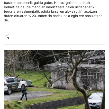
basoak bolumenik galdu gabe. Horrez gainera, udalak
behartuta daude mendian inbertitzera haien ustiapenetik
(egurraren salmentatik edota lursailen alokairutik) jasotzen
duten diruaren % 20. Inbertsio horiek nola egin ere aholkatzen
du.