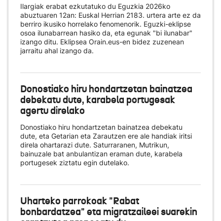
Ilargiak erabat ezkutatuko du Eguzkia 2026ko
abuztuaren 12an: Euskal Herrian 2183. urtera arte ez da
berriro ikusiko horrelako fenomenorik. Eguzki-eklipse
osoa ilunabarrean hasiko da, eta egunak "bi ilunabar"
izango ditu. Eklipsea Orain.eus-en bidez zuzenean
jarraitu ahal izango da.
Donostiako hiru hondartzetan bainatzea
debekatu dute, karabela portugesak
agertu direlako
Donostiako hiru hondartzetan bainatzea debekatu
dute, eta Getarian eta Zarautzen ere ale handiak iritsi
direla ohartarazi dute. Saturraranen, Mutrikun,
bainuzale bat anbulantizan eraman dute, karabela
portugesek ziztatu egin dutelako.
Uharteko parrokoak "Rabat
bonbardatzea" eta migratzaileei suarekin