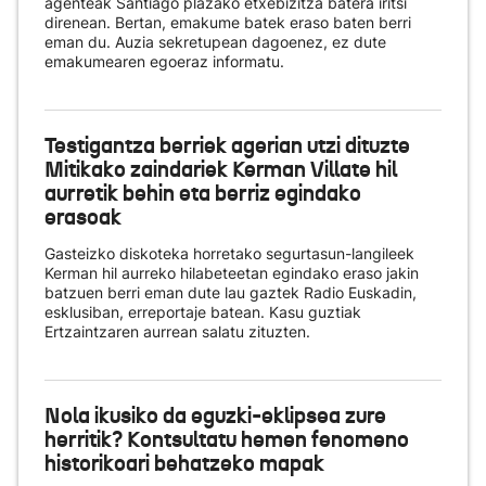
agenteak Santiago plazako etxebizitza batera iritsi
direnean. Bertan, emakume batek eraso baten berri
eman du. Auzia sekretupean dagoenez, ez dute
emakumearen egoeraz informatu.
Testigantza berriek agerian utzi dituzte
Mitikako zaindariek Kerman Villate hil
aurretik behin eta berriz egindako
erasoak
Gasteizko diskoteka horretako segurtasun-langileek
Kerman hil aurreko hilabeteetan egindako eraso jakin
batzuen berri eman dute lau gaztek Radio Euskadin,
esklusiban, erreportaje batean. Kasu guztiak
Ertzaintzaren aurrean salatu zituzten.
Nola ikusiko da eguzki-eklipsea zure
herritik? Kontsultatu hemen fenomeno
historikoari behatzeko mapak