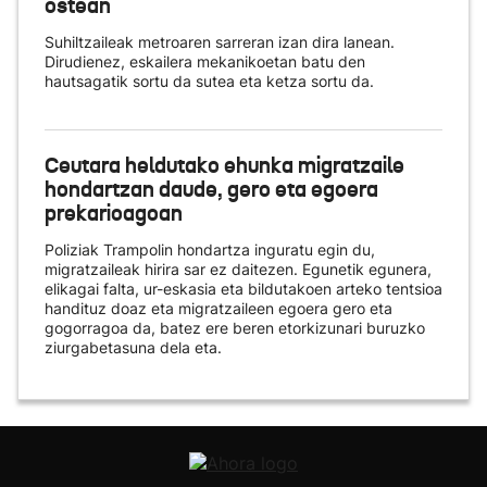
ostean
Suhiltzaileak metroaren sarreran izan dira lanean.
Dirudienez, eskailera mekanikoetan batu den
hautsagatik sortu da sutea eta ketza sortu da.
Ceutara heldutako ehunka migratzaile
hondartzan daude, gero eta egoera
prekarioagoan
Poliziak Trampolin hondartza inguratu egin du,
migratzaileak hirira sar ez daitezen. Egunetik egunera,
elikagai falta, ur-eskasia eta bildutakoen arteko tentsioa
handituz doaz eta migratzaileen egoera gero eta
gogorragoa da, batez ere beren etorkizunari buruzko
ziurgabetasuna dela eta.