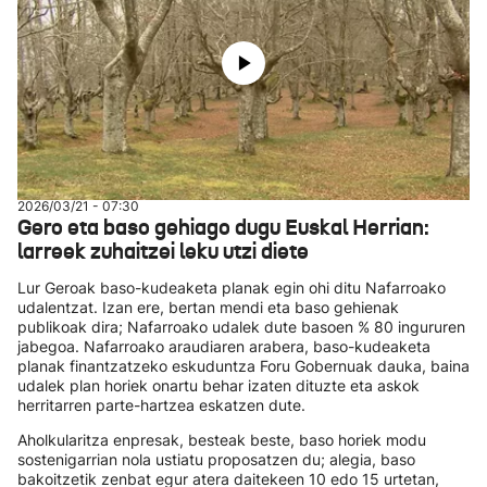
2026/03/21 - 07:30
Gero eta baso gehiago dugu Euskal Herrian:
larreek zuhaitzei leku utzi diete
Lur Geroak baso-kudeaketa planak egin ohi ditu Nafarroako
udalentzat. Izan ere, bertan mendi eta baso gehienak
publikoak dira; Nafarroako udalek dute basoen % 80 ingururen
jabegoa. Nafarroako araudiaren arabera, baso-kudeaketa
planak finantzatzeko eskuduntza Foru Gobernuak dauka, baina
udalek plan horiek onartu behar izaten dituzte eta askok
herritarren parte-hartzea eskatzen dute.
Aholkularitza enpresak, besteak beste, baso horiek modu
sostenigarrian nola ustiatu proposatzen du; alegia, baso
bakoitzetik zenbat egur atera daitekeen 10 edo 15 urtetan,