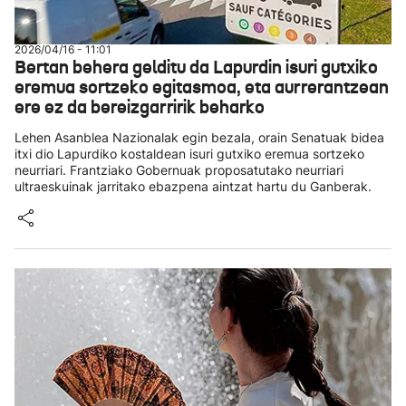
2026/04/16 - 11:01
Bertan behera gelditu da Lapurdin isuri gutxiko
eremua sortzeko egitasmoa, eta aurrerantzean
ere ez da bereizgarririk beharko
Lehen Asanblea Nazionalak egin bezala, orain Senatuak bidea
itxi dio Lapurdiko kostaldean isuri gutxiko eremua sortzeko
neurriari. Frantziako Gobernuak proposatutako neurriari
ultraeskuinak jarritako ebazpena aintzat hartu du Ganberak.