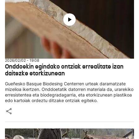
2026/02/02 - 19:08
Onddoekin egindako ontziak errealitate izan
daitezke etorkizunean
Gueñesko Basque Biodesing Centerren urteak daramatzate
mizelioa ikertzen. Onddoetatik datorren materiala da, urarekiko
erresistentea eta biodegradagarria, eta etorkizunean plastikoa
edo kartoiak ordeztu ditzake ontziak egiteko.