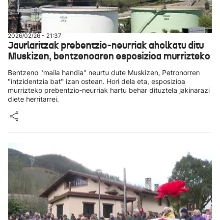
2026/02/26 - 21:37
Jaurlaritzak prebentzio-neurriak aholkatu ditu
Muskizen, bentzenoaren esposizioa murrizteko
Bentzeno "maila handia" neurtu dute Muskizen, Petronorren
"intzidentzia bat" izan ostean. Hori dela eta, esposizioa
murrizteko prebentzio-neurriak hartu behar dituztela jakinarazi
diete herritarrei.