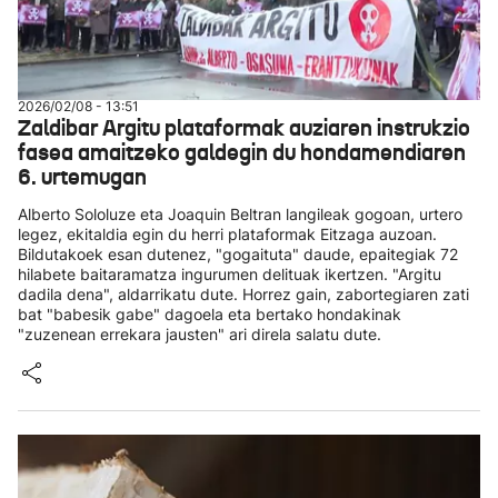
2026/02/08 - 13:51
Zaldibar Argitu plataformak auziaren instrukzio
fasea amaitzeko galdegin du hondamendiaren
6. urtemugan
Alberto Sololuze eta Joaquin Beltran langileak gogoan, urtero
legez, ekitaldia egin du herri plataformak Eitzaga auzoan.
Bildutakoek esan dutenez, "gogaituta" daude, epaitegiak 72
hilabete baitaramatza ingurumen delituak ikertzen. "Argitu
dadila dena", aldarrikatu dute. Horrez gain, zabortegiaren zati
bat "babesik gabe" dagoela eta bertako hondakinak
"zuzenean errekara jausten" ari direla salatu dute.