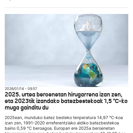
2026/01/14 - 09:57
2025. urtea beroenetan hirugarrena izan zen,
eta 2023tik izandako batezbestekoak 1,5 °C-ko
muga gainditu du
2025ean, munduko batez besteko tenperatura 14,97 °C-koa
izan zen, 1991-2020 erreferentziako aldiko batezbestekoa
baino 0,59 °C beroagoa. Europan ere 2025a beroenetan