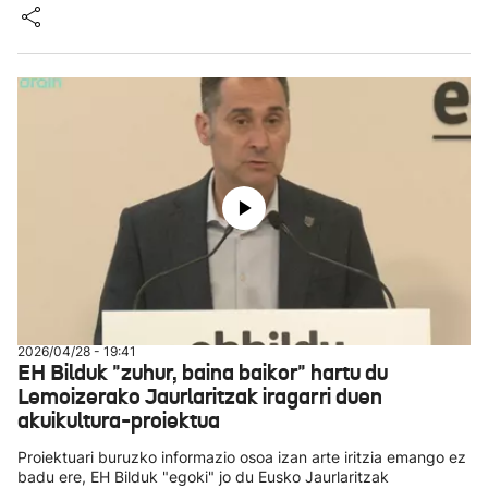
2026/04/28 - 19:41
EH Bilduk "zuhur, baina baikor" hartu du
Lemoizerako Jaurlaritzak iragarri duen
akuikultura-proiektua
Proiektuari buruzko informazio osoa izan arte iritzia emango ez
badu ere, EH Bilduk "egoki" jo du Eusko Jaurlaritzak